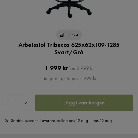
1 av 4
Arbetsstol Tribecca 625x62x109-1285
Svart/Grå
Pris
Original
1 999 kr
Förr 2 999 kr
Pris
Tidigare lägsta pris 1 999 kr
Lägg i varukorgen
Snabb leverans! Leverans mellan ons 12 aug. - ons 19 aug.
Öppet köp 365 dagar