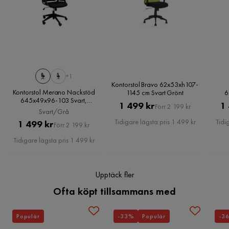
produkter.
Läs våra
Köpvillkor
för mer information.
+1
Kontorstol Bravo 62x53xh107-
Kontorstol Merano Nackstöd
1145 cm Svart Grönt
6
645x49x96-103 Svart,
Pris
Original
1 499 kr
1
Förr 2 199 kr
Svart/Grå
Svart/Grå
Pris
Tidigare lägsta pris 1 499 kr
Tidi
Pris
Original
1 499 kr
Förr 2 199 kr
Pris
Tidigare lägsta pris 1 499 kr
Upptäck fler
Ofta köpt tillsammans med
Populär
-33%
Populär
-3