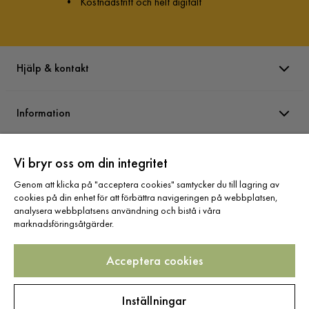
•
Kostnadsfritt och helt digitalt
Hjälp & kontakt
Information
Varumärken
Vi bryr oss om din integritet
Genom att klicka på "acceptera cookies" samtycker du till lagring av
cookies på din enhet för att förbättra navigeringen på webbplatsen,
Sortiment
analysera webbplatsens användning och bistå i våra
marknadsföringsåtgärder.
Acceptera cookies
Följ oss
Inställningar