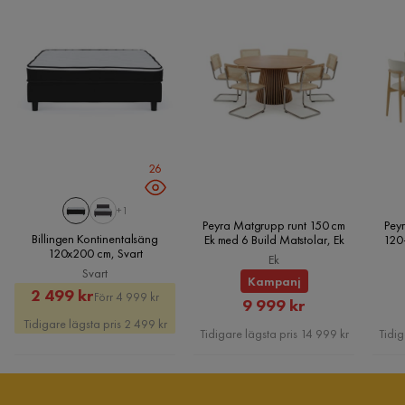
26
+1
Peyra Matgrupp runt 150 cm
Peyr
Billingen Kontinentalsäng
Ek med 6 Build Matstolar, Ek
120
120x200 cm, Svart
Ek
Svart
Kampanj
Rabatterat
Original
2 499 kr
Förr 4 999 kr
Rabatterat
9 999 kr
Pris
Pris
Tidigare lägsta pris 2 499 kr
Pris
Tidigare lägsta pris 14 999 kr
Tidig