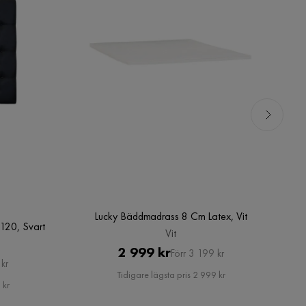
Lucky Bäddmadrass 8 Cm Latex, Vit
120, Svart
Vit
Pris
Original
2 999 kr
Förr 3 199 kr
kr
Pris
Tidigare lägsta pris 2 999 kr
 kr