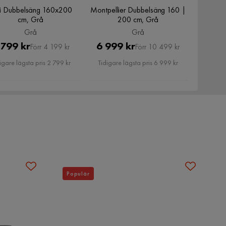
i Dubbelsäng 160x200
Montpellier Dubbelsäng 160 |
cm, Grå
200 cm, Grå
Grå
Grå
Pris
Original
Pris
Original
 799 kr
6 999 kr
Förr 4 199 kr
Förr 10 499 kr
Pris
Pris
igare lägsta pris 2 799 kr
Tidigare lägsta pris 6 999 kr
Populär