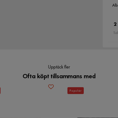
Verified by Trustvoice
Alb
Reglerbar
Nej
Sänggavel
Med huvudgavel
2
Tid
Upptäck fler
Ofta köpt tillsammans med
Populär