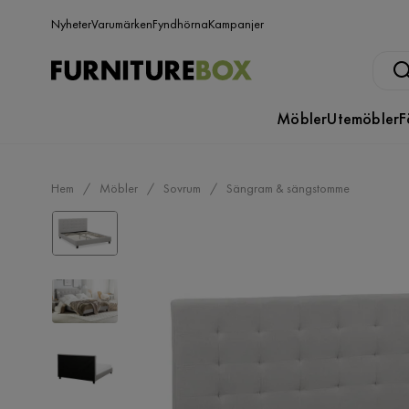
Nyheter
Varumärken
Fyndhörna
Kampanjer
Möbler
Utemöbler
F
Hem
Möbler
Sovrum
Sängram & sängstomme