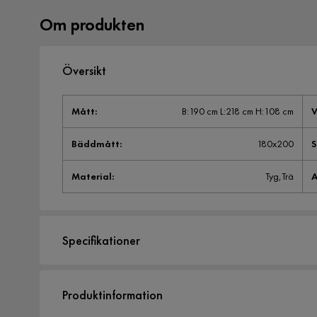
Om produkten
Översikt
Mått
:
B:190 cm L:218 cm H:108 cm
V
Bäddmått
:
180x200
S
Material
:
Tyg,Trä
A
Specifikationer
Artikelnummer:
1011942
Produktinformation
Storlek