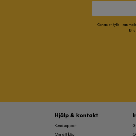
Genom att fylla i min mail
för 
Hjälp & kontakt
I
Kundsupport
Gu
Om ditt köp
O