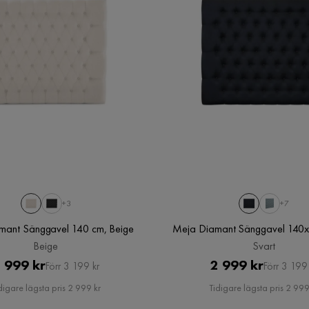
+3
+7
amant Sänggavel 140 cm, Beige
Meja Diamant Sänggavel 140x
Beige
Svart
Pris
Original
Pris
Original
 999 kr
2 999 kr
Förr 3 199 kr
Förr 3 199 
Pris
Pris
digare lägsta pris 2 999 kr
Tidigare lägsta pris 2 999