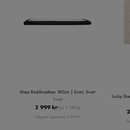
Underhållstips:
Polyester:
Syntetiskt material:
Meja Bäddmadrass 180cm | Svart, Svart
Lucky Di
Svart
Pris
Original
2 999 kr
Förr 3 199 kr
2
Pris
Tidigare lägsta pris 2 999 kr
Ti