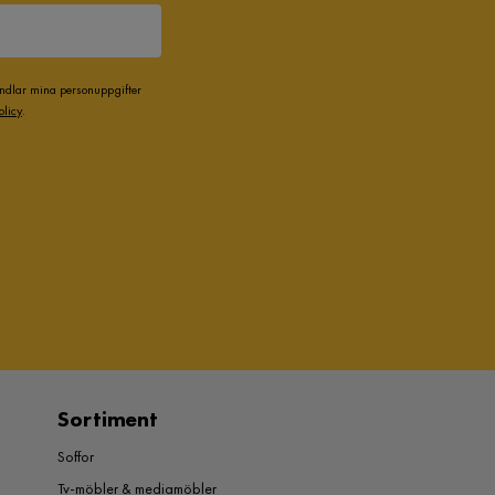
andlar mina personuppgifter
olicy
.
Sortiment
Soffor
Tv-möbler & mediamöbler