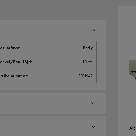
arumärke
:
Bedly
ockel/Ben Höjd
:
10 cm
rtikelnummer
:
1011942
Alb