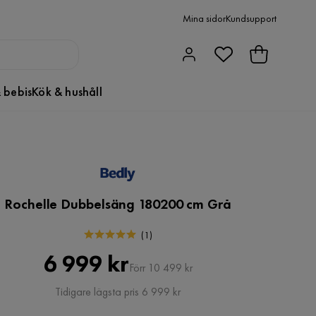
Mina sidor
Kundsupport
 bebis
Kök & hushåll
Rochelle Dubbelsäng 180200 cm Grå
(
1
)
Pris
Original
6 999 kr
Förr 10 499 kr
Pris
Tidigare lägsta pris 6 999 kr