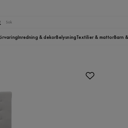
örvaring
Inredning & dekor
Belysning
Textilier & mattor
Barn &