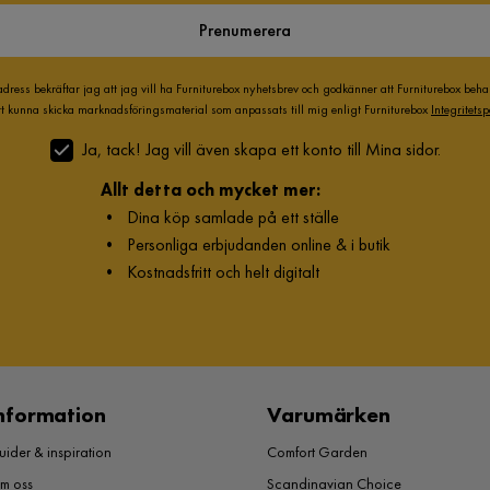
Prenumerera
adress bekräftar jag att jag vill ha Furniturebox nyhetsbrev och godkänner att Furniturebox beh
att kunna skicka marknadsföringsmaterial som anpassats till mig enligt Furniturebox
Integritetsp
Ja, tack! Jag vill även skapa ett konto till Mina sidor.
Allt detta och mycket mer:
•
Dina köp samlade på ett ställe
•
Personliga erbjudanden online & i butik
•
Kostnadsfritt och helt digitalt
nformation
Varumärken
ider & inspiration
Comfort Garden
m oss
Scandinavian Choice