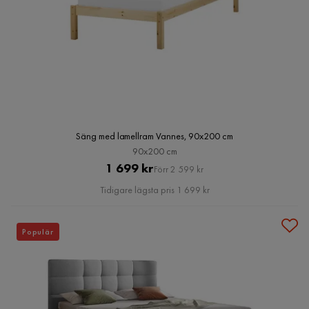
Säng med lamellram Vannes, 90x200 cm
90x200 cm
Pris
Original
1 699 kr
Förr 2 599 kr
Pris
Tidigare lägsta pris 1 699 kr
Populär