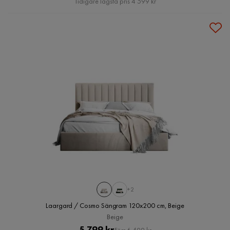
Tidigare lägsta pris 4 599 kr
+2
Laargard / Cosmo Sängram 120x200 cm, Beige
Beige
Pris
Original
5 799 kr