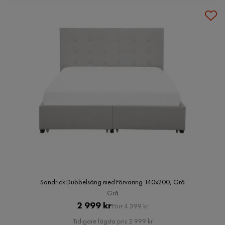
Sandrick Dubbelsäng med Förvaring 140x200, Grå
Grå
Pris
Original
2 999 kr
Förr 4 399 kr
Pris
Tidigare lägsta pris 2 999 kr