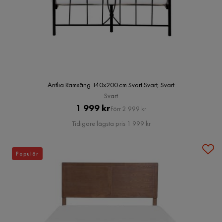
Antlia Ramsäng 140x200 cm Svart Svart, Svart
Svart
Pris
Original
1 999 kr
Förr 2 999 kr
Pris
Tidigare lägsta pris 1 999 kr
Populär