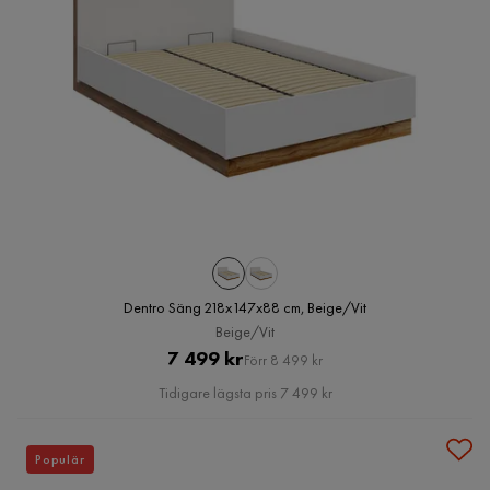
Dentro Säng 218x147x88 cm, Beige/Vit
Beige/Vit
Pris
Original
7 499 kr
Förr 8 499 kr
Pris
Tidigare lägsta pris 7 499 kr
Populär