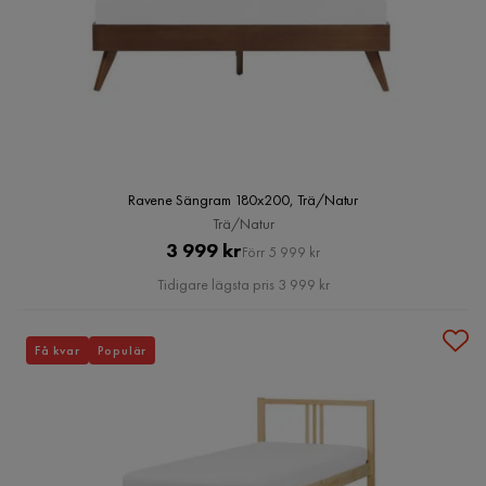
Ravene Sängram 180x200, Trä/Natur
Trä/Natur
Pris
Original
3 999 kr
Förr 5 999 kr
Pris
Tidigare lägsta pris 3 999 kr
Få kvar
Populär