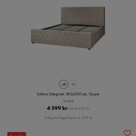
Saleux Sängram 180x200 cm, Taupe
Taupe
Pris
Original
4 599 kr
Förr 6 999 kr
Pris
Tidigare lägsta pris 4 599 kr