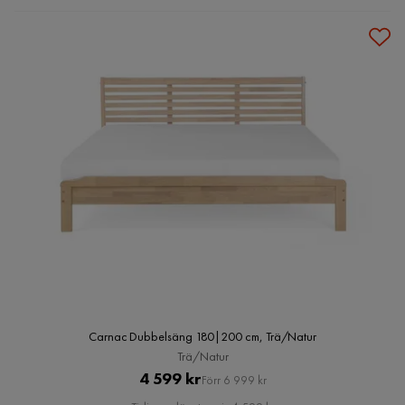
Carnac Dubbelsäng 180|200 cm, Trä/Natur
Trä/Natur
Pris
Original
4 599 kr
Förr 6 999 kr
Pris