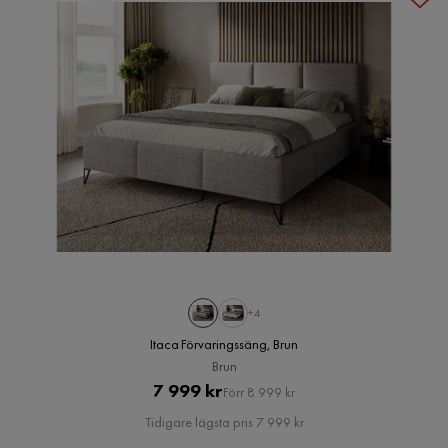
+4
Itaca Förvaringssäng, Brun
Brun
Pris
Original
7 999 kr
Förr 8 999 kr
Pris
Tidigare lägsta pris 7 999 kr