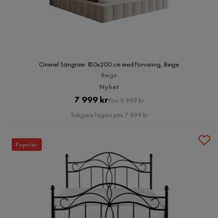
Orvinel Sängram 180x200 cm med Förvaring, Beige
Beige
Nyhet
Pris
Original
7 999 kr
Förr 9 999 kr
Pris
Tidigare lägsta pris 7 999 kr
Populär