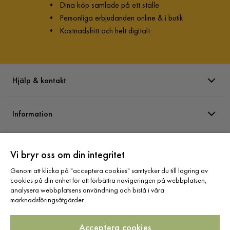
•
Dina köp samlade på ett ställe
•
Personliga erbjudanden online & i butik
•
Kostnadsfritt och helt digitalt
Hjälp & kontakt
Information
Varumärken
Vi bryr oss om din integritet
Genom att klicka på "acceptera cookies" samtycker du till lagring av
Sortiment
cookies på din enhet för att förbättra navigeringen på webbplatsen,
analysera webbplatsens användning och bistå i våra
marknadsföringsåtgärder.
Acceptera cookies