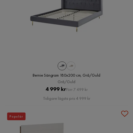
Bernie Sängram 180x200 cm, Grå/Guld
Grå/Guld
Pris
Original
4 999 kr
Förr 7 499 kr
Pris
Tidigare lägsta pris 4 999 kr
Populär