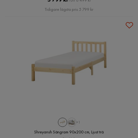
Förr 6 499 kr
Pris
Tidigare lägsta pris 5 799 kr
+1
Shreyansh Sängram 90x200 cm, Ljust trä