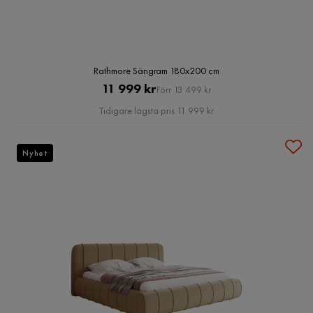
Rathmore Sängram 180x200 cm
Pris
Original
11 999 kr
Förr 13 499 kr
Pris
Tidigare lägsta pris 11 999 kr
Nyhet