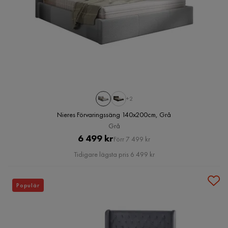
+2
Nieres Förvaringssäng 140x200cm, Grå
Grå
Pris
Original
6 499 kr
Förr 7 499 kr
Pris
Tidigare lägsta pris 6 499 kr
Populär