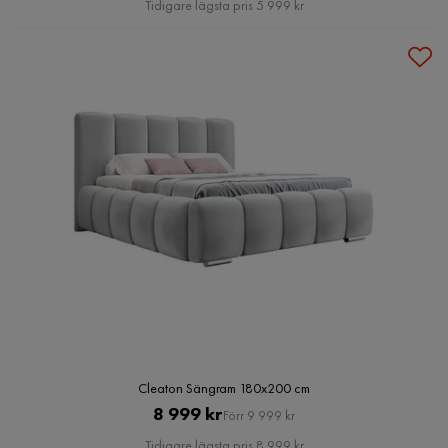
Tidigare lägsta pris 5 999 kr
Cleaton Sängram 180x200 cm
Pris
Original
8 999 kr
Förr 9 999 kr
Pris
Tidigare lägsta pris 8 999 kr