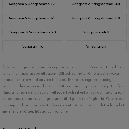
Sängram & Sängstomme 120
Sängram & Sängstomme 140
Sängram & Sängstomme 160
Sängram & Sängstomme 180
Sängram & Sängstomme 90
Sängram metall
Sängram trä
Vit sängram
Att köpa sängram är en investering som kräver en del eftertanke. Dels ska den
rama in din madrass på ett vackert sätt och samtidigt förhöja och smycka
rummet den är avsedd att vara i. Hos oss finns det sängramar i många
varianter, du kommer med säkerhet hitta någon som passar just dig. Det finns
sängramar som ger ditt sovrum ett sobert och stilrent uttryck och sådana som
skapar massa extra förvaringsutrymme till dig som är trångbodd. Önskar du
en sängram klädd i mjuk textil eller en i rent trä? Här hittar du det och mycket
mer i flertalet färger, träslag och varianter.