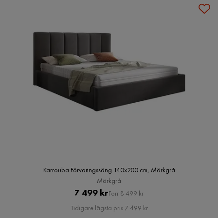
Karrouba Förvaringssäng 140x200 cm, Mörkgrå
Mörkgrå
Pris
Original
7 499 kr
Förr 8 499 kr
Pris
Tidigare lägsta pris 7 499 kr