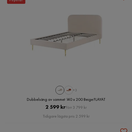
Populär
+3
Dubbelsäng av sammet 140 x 200 Beige FLAYAT
Pris
Original
2 599 kr
Förr 3 799 kr
Pris
Tidigare lägsta pris 2 599 kr