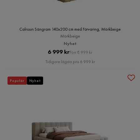
Calrosin Sängram 140x200 cm med Förvaring, Mörkbeige
Mörkbeige
Nyhet
Pris
Original
6 999 kr
Förr 8 999 kr
Pris
Tidigare lägsta pris 6 999 kr
Populär
Nyhet