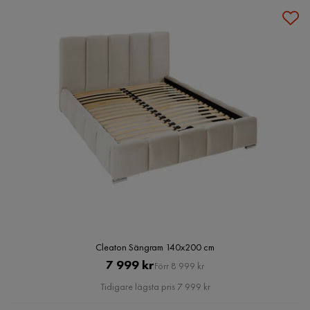
Cleaton Sängram 140x200 cm
Pris
Original
7 999 kr
Förr 8 999 kr
Pris
Tidigare lägsta pris 7 999 kr