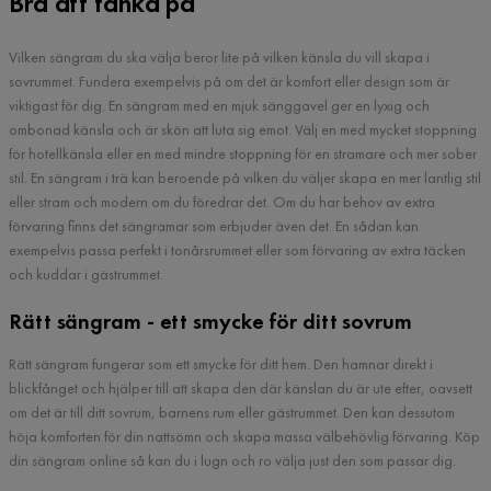
Bra att tänka på
Vilken sängram du ska välja beror lite på vilken känsla du vill skapa i
sovrummet. Fundera exempelvis på om det är komfort eller design som är
viktigast för dig. En sängram med en mjuk sänggavel ger en lyxig och
ombonad känsla och är skön att luta sig emot. Välj en med mycket stoppning
för hotellkänsla eller en med mindre stoppning för en stramare och mer sober
stil. En sängram i trä kan beroende på vilken du väljer skapa en mer lantlig stil
eller stram och modern om du föredrar det. Om du har behov av extra
förvaring finns det sängramar som erbjuder även det. En sådan kan
exempelvis passa perfekt i tonårsrummet eller som förvaring av extra täcken
och kuddar i gästrummet.
Rätt sängram - ett smycke för ditt sovrum
Rätt sängram fungerar som ett smycke för ditt hem. Den hamnar direkt i
blickfånget och hjälper till att skapa den där känslan du är ute efter, oavsett
om det är till ditt sovrum, barnens rum eller gästrummet. Den kan dessutom
höja komforten för din nattsömn och skapa massa välbehövlig förvaring. Köp
din sängram online så kan du i lugn och ro välja just den som passar dig.