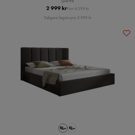
Ljust trä
Pris
Original
2 999 kr
Förr 4 399 kr
Pris
Tidigare lägsta pris 2 999 kr