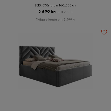
BERRIC Sängram 160x200 cm
Pris
Original
2 599 kr
Förr 3 799 kr
Pris
Tidigare lägsta pris 2 599 kr