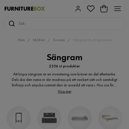
Hem
Möbler
Sovrum
Sängram & sängstomme
Sängram
2356 st produkter
Att köpa sängram är en investering som kräver en del eftertanke.
Dels ska den rama in din madrass på ett vackert sätt och samtidigt
förhöja och smycka rummet den är avsedd att vara i. Hos oss finns
det sängramar i många varianter, du kommer med säkerhet hitta
Visa mer
någon som passar just dig. Det finns sängramar som ger ditt
sovrum ett sobert och stilrent uttryck och sådana som skapar
massa extra förvaringsutrymme till dig som är trångbodd. Önskar
du en sängram klädd i mjuk textil eller en i rent trä? Här hittar du
det och mycket mer i flertalet färger, träslag och varianter.