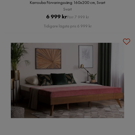
Karrouba Förvaringssäng 160x200 cm, Svart
Svart
Pris
Original
6 999 kr
Förr 7 999 kr
Pris
Tidigare lägsta pris 6 999 kr