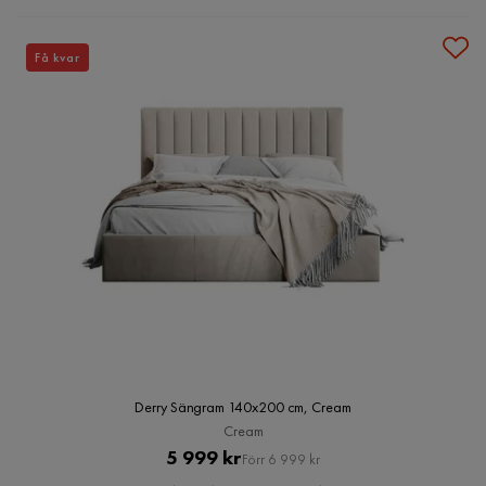
Få kvar
Derry Sängram 140x200 cm, Cream
Cream
Pris
Original
5 999 kr
Förr 6 999 kr
Pris