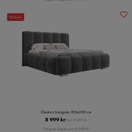
Få kvar
Cleaton Sängram 180x200 cm
Pris
Original
8 999 kr
Förr 9 999 kr
Pris
Tidigare lägsta pris 8 999 kr