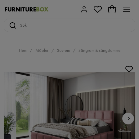
Hem
Möbler
Sovrum
Sängram & sängstomme