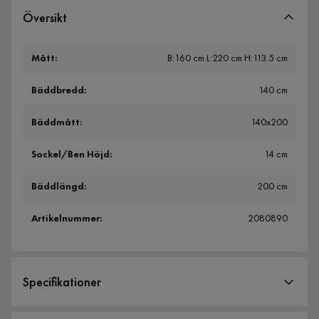
Översikt
Mått
:
B:160 cm L:220 cm H:113.5 cm
Bäddbredd
:
140 cm
Bäddmått
:
140x200
Sockel/Ben Höjd
:
14 cm
Bäddlängd
:
200 cm
Artikelnummer
:
2080890
Specifikationer
Artikelnummer:
2080890