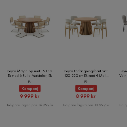
Form
Rektangulär
Färgnamn
Rosa
Montering krävs
Ja
Klädsel
Velvetmat 24
Färg
Rosa
Peyra Matgrupp runt 150 cm
Peyra Förlängningsbart runt
Peyr
Ek med 6 Build Matstolar, Ek
120-220 cm Ek med 4 Molly
Valn
Madrass
Ingår ej
Matstolar, Ek
Ek
Ek
Sänggavel
Med sänggavel
Kampanj
Kampanj
Rabatterat
Rabatterat
9 999 kr
8 999 kr
Serie
Pris
Pris
Tidigare lägsta pris 14 999 kr
Tidigare lägsta pris 13 999 kr
Tidig
Material bäddmadrass
Nej