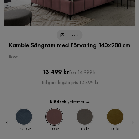
1 av 4
Kamble Sängram med Förvaring 140x200 cm
Rosa
Pris
Original
13 499 kr
Förr 14 999 kr
Pris
Tidigare lägsta pris 13 499 kr
Klädsel:
Velvetmat 24
Pris
Pris
Pris
Pris
r
−500 kr
+
0 kr
+
0 kr
+
0 kr