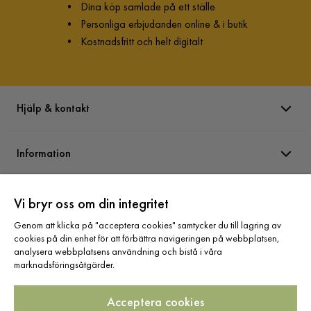
•
Dina köp samlade på ett ställe
•
Personliga erbjudanden online & i butik
•
Kostnadsfritt och helt digitalt
Hjälp & kontakt
Information
Varumärken
Vi bryr oss om din integritet
Genom att klicka på "acceptera cookies" samtycker du till lagring av
cookies på din enhet för att förbättra navigeringen på webbplatsen,
Sortiment
analysera webbplatsens användning och bistå i våra
marknadsföringsåtgärder.
Acceptera cookies