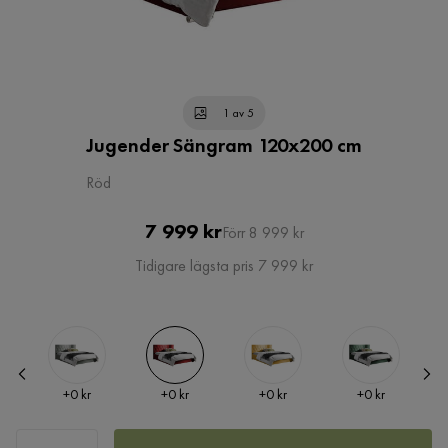
1 av 5
Jugender Sängram 120x200 cm
Röd
Pris
Original
7 999 kr
Förr 8 999 kr
Pris
Tidigare lägsta pris 7 999 kr
Pris
Pris
Pris
Pris
+
0 kr
+
0 kr
+
0 kr
+
0 kr