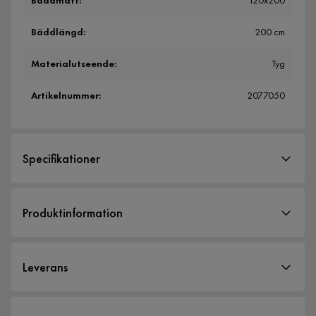
Bäddmått
:
120x200
Bäddlängd
:
200 cm
Materialutseende
:
Tyg
Artikelnummer
:
2077050
Specifikationer
Artikelnummer:
2077050
Produktinformation
Storlek
Bäddbredd
120 cm
Leverans
Höjd
92 cm
Bäddmått
120x200
Leveranssätt