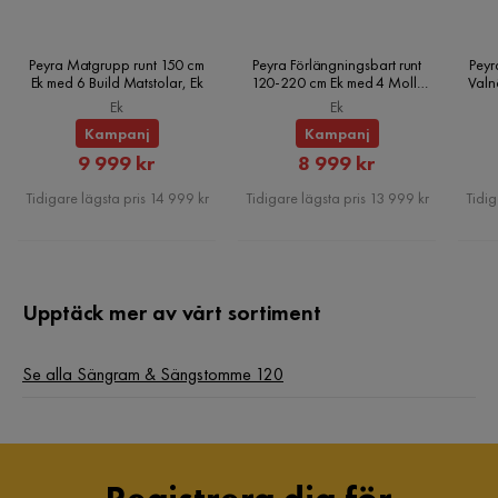
Peyra Matgrupp runt 150 cm
Peyra Förlängningsbart runt
Peyr
Ek med 6 Build Matstolar, Ek
120-220 cm Ek med 4 Molly
Valn
Matstolar, Ek
Ek
Ek
Kampanj
Kampanj
Rabatterat
Rabatterat
9 999 kr
8 999 kr
Pris
Pris
Tidigare lägsta pris 14 999 kr
Tidigare lägsta pris 13 999 kr
Tidig
Upptäck mer av vårt sortiment
Se alla Sängram & Sängstomme 120