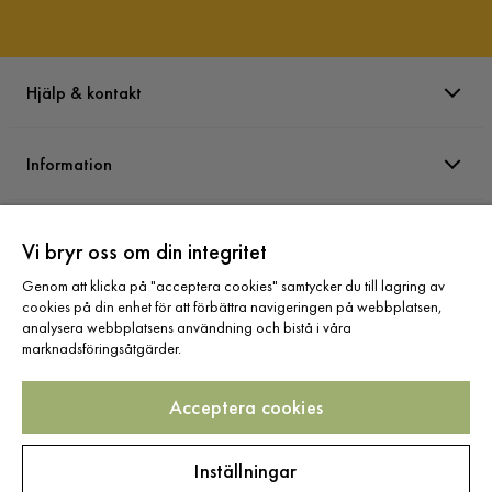
Hjälp & kontakt
Information
Varumärken
Vi bryr oss om din integritet
Genom att klicka på "acceptera cookies" samtycker du till lagring av
Sortiment
cookies på din enhet för att förbättra navigeringen på webbplatsen,
analysera webbplatsens användning och bistå i våra
marknadsföringsåtgärder.
Acceptera cookies
Följ oss
Inställningar