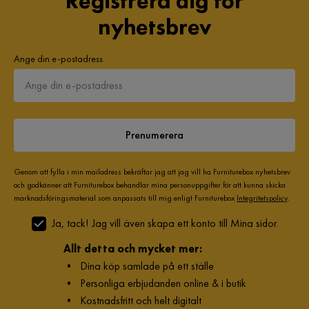
Registrera dig för
nyhetsbrev
Ange din e-postadress
Prenumerera
Genom att fylla i min mailadress bekräftar jag att jag vill ha Furniturebox nyhetsbrev
och godkänner att Furniturebox behandlar mina personuppgifter för att kunna skicka
marknadsföringsmaterial som anpassats till mig enligt Furniturebox
Integritetspolicy
.
Ja, tack! Jag vill även skapa ett konto till Mina sidor.
Allt detta och mycket mer:
•
Dina köp samlade på ett ställe
•
Personliga erbjudanden online & i butik
•
Kostnadsfritt och helt digitalt