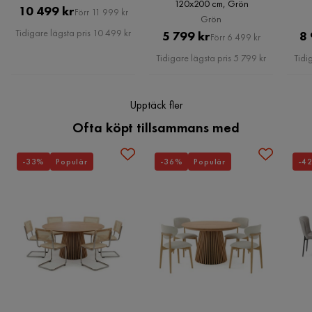
Sänggavel
Med sänggavel
120x200 cm, Grön
Pris
Original
10 499 kr
Förr 11 999 kr
Grön
Pris
Serie
Tidigare lägsta pris 10 499 kr
Pris
Original
5 799 kr
8 
Förr 6 499 kr
Pris
Tidigare lägsta pris 5 799 kr
Tidi
Namn klädsel
Faza 17
Upptäck fler
Ofta köpt tillsammans med
-33%
Populär
-36%
Populär
-4