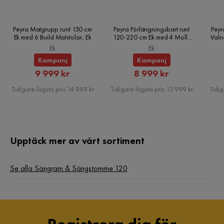
Peyra Matgrupp runt 150 cm
Peyra Förlängningsbart runt
Peyr
Ek med 6 Build Matstolar, Ek
120-220 cm Ek med 4 Molly
Valn
Matstolar, Ek
Ek
Ek
Kampanj
Kampanj
Rabatterat
Rabatterat
9 999 kr
8 999 kr
Pris
Pris
Tidigare lägsta pris 14 999 kr
Tidigare lägsta pris 13 999 kr
Tidig
Upptäck mer av vårt sortiment
Se alla Sängram & Sängstomme 120