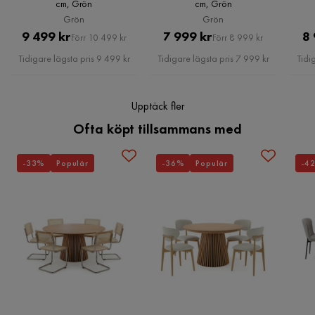
Färgnamn
Faza 34
cm, Grön
cm, Grön
Grön
Grön
Sänggavel
Med sänggavel
Pris
Original
Pris
Original
9 499 kr
7 999 kr
8 
Förr 10 499 kr
Förr 8 999 kr
Pris
Pris
Tidigare lägsta pris 9 499 kr
Tidigare lägsta pris 7 999 kr
Tidi
Serie
Namn klädsel
Faza 34
Upptäck fler
Ofta köpt tillsammans med
-33%
Populär
-36%
Populär
-4