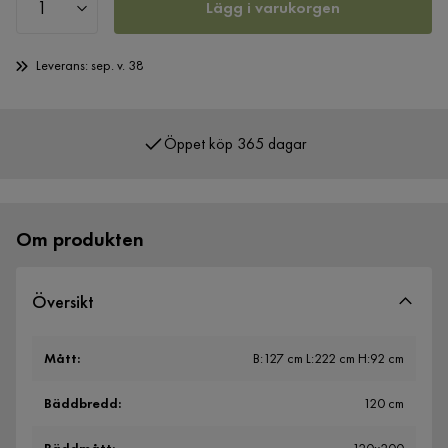
Lägg i varukorgen
Leverans: sep. v. 38
Öppet köp 365 dagar
Över 400 000 nöjda kunder
Om produkten
Översikt
Mått
:
B:127 cm L:222 cm H:92 cm
Bäddbredd
:
120 cm