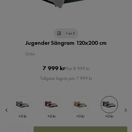
1 av 5
Jugender Sängram 120x200 cm
Grön
Pris
Original
7 999 kr
Förr 8 999 kr
Pris
Tidigare lägsta pris 7 999 kr
Pris
Pris
Pris
Pris
+
0 kr
+
0 kr
+
0 kr
+
0 kr