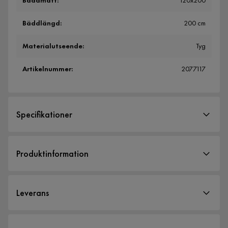
Bäddmått
:
120x200
Bäddlängd
:
200 cm
Materialutseende
:
Tyg
Artikelnummer
:
2077117
Specifikationer
Artikelnummer:
2077117
Produktinformation
Storlek
Bäddbredd
120 cm
Leverans
Höjd
92 cm
Bäddmått
120x200
Leveranssätt