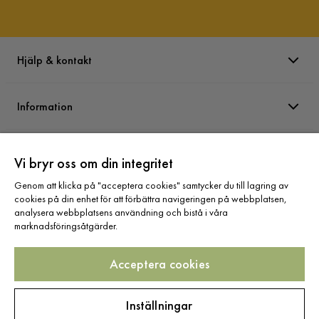
Hjälp & kontakt
Information
Varumärken
Vi bryr oss om din integritet
Genom att klicka på "acceptera cookies" samtycker du till lagring av
Sortiment
cookies på din enhet för att förbättra navigeringen på webbplatsen,
analysera webbplatsens användning och bistå i våra
marknadsföringsåtgärder.
Acceptera cookies
Följ oss
Inställningar