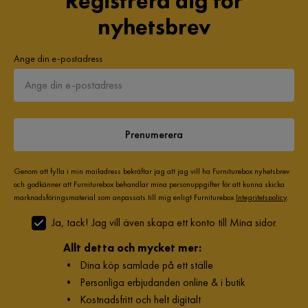
Registrera dig för
nyhetsbrev
Ange din e-postadress
Prenumerera
Genom att fylla i min mailadress bekräftar jag att jag vill ha Furniturebox nyhetsbrev
och godkänner att Furniturebox behandlar mina personuppgifter för att kunna skicka
marknadsföringsmaterial som anpassats till mig enligt Furniturebox
Integritetspolicy
.
Ja, tack! Jag vill även skapa ett konto till Mina sidor.
Allt detta och mycket mer:
•
Dina köp samlade på ett ställe
•
Personliga erbjudanden online & i butik
•
Kostnadsfritt och helt digitalt