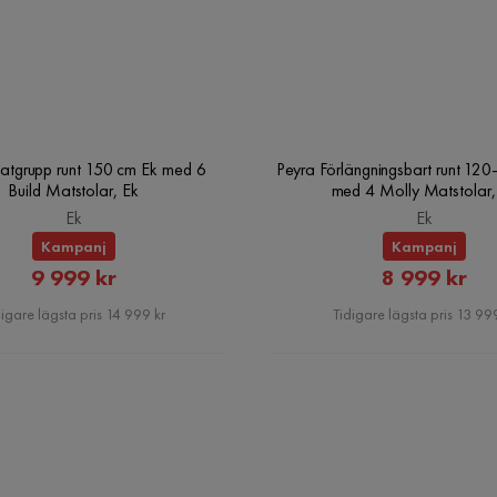
atgrupp runt 150 cm Ek med 6
Peyra Förlängningsbart runt 12
Build Matstolar, Ek
med 4 Molly Matstolar,
Ek
Ek
Kampanj
Kampanj
Rabatterat
Rabatte
9 999 kr
8 999 kr
Pris
Pris
igare lägsta pris 14 999 kr
Tidigare lägsta pris 13 999