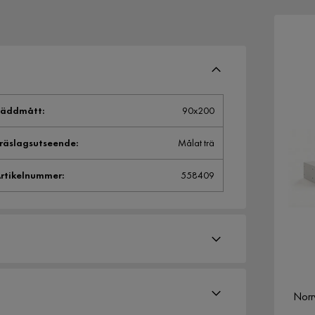
Bäddmått
:
90x200
räslagsutseende
:
Målat trä
rtikelnummer
:
558409
Norr