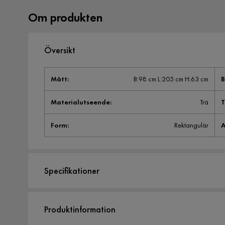
Om produkten
Översikt
Mått
:
B:98 cm L:205 cm H:63 cm
Materialutseende
:
Trä
T
Form
:
Rektangulär
A
Specifikationer
Artikelnummer:
558409
Produktinformation
Storlek