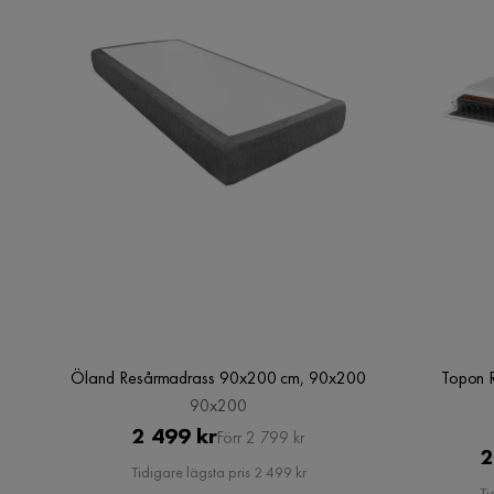
CA
Ingrid S
•
6 år sedan
IS
Öland Resårmadrass 90x200 cm, 90x200
Topon 
90x200
Pris
Original
2 499 kr
Förr 2 799 kr
2
Pris
Tidigare lägsta pris 2 499 kr
Ti