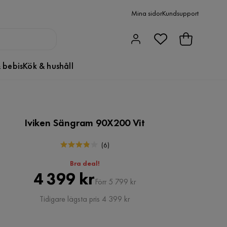
Mina sidor
Kundsupport
 bebis
Kök & hushåll
Iviken Sängram 90X200 Vit
(
6
)
Bra deal!
Pris
Original
4 399 kr
Förr 5 799 kr
Pris
Tidigare lägsta pris 4 399 kr