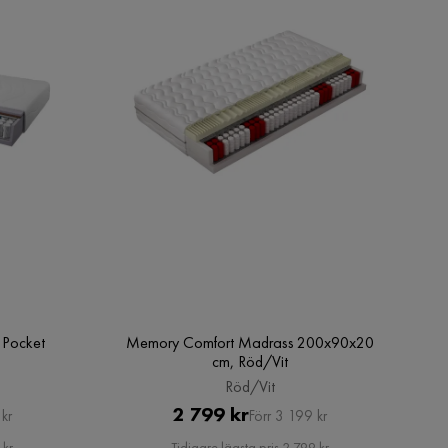
 Pocket
Memory Comfort Madrass 200x90x20
cm, Röd/Vit
Röd/Vit
Pris
Original
2 799 kr
kr
Förr 3 199 kr
Pris
 kr
Tidigare lägsta pris 2 799 kr