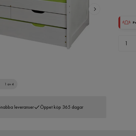
P
1 av 4
nabba leveranser
Öppet köp 365 dagar