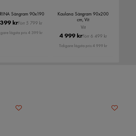
INA Sängram 90x190
Kaulana Sängram 90x200
cm, Vit
Pris
Original
 399 kr
Förr 5 799 kr
Vit
Pris
igare lägsta pris 4 399 kr
Pris
Original
4 999 kr
Förr 6 499 kr
Pris
Tidigare lägsta pris 4 999 kr