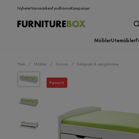
Nyheter
Varumärken
Fyndhörna
Kampanjer
Möbler
Utemöbler
F
Hem
Möbler
Sovrum
Sängram & sängstomme
Favorit