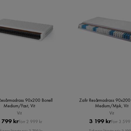
Verified by Trustvoice
Resårmadrass 90x200 Bonell
Zafir Resårmadrass 90x200
Medium/Fast, Vit
Medium/Mjuk, Vit
Vit
Vit
Pris
Original
Pris
Original
 799 kr
3 199 kr
Förr 2 999 kr
Förr 3 599 
Pris
Pris
digare lägsta pris 2 799 kr
Tidigare lägsta pris 3 199