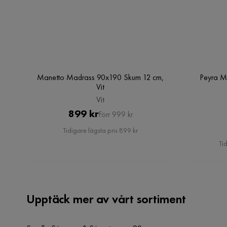
Manetto Madrass 90x190 Skum 12 cm,
Peyra M
Vit
Vit
Pris
Original
899 kr
Förr 999 kr
Pris
Tidigare lägsta pris 899 kr
Tid
Upptäck mer av vårt sortiment