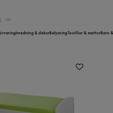
örvaring
Inredning & dekor
Belysning
Textilier & mattor
Barn &