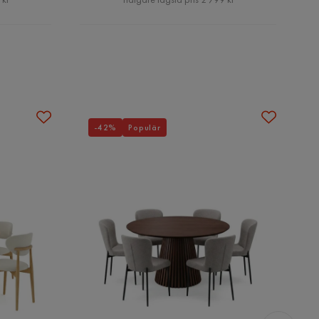
-42%
Populär