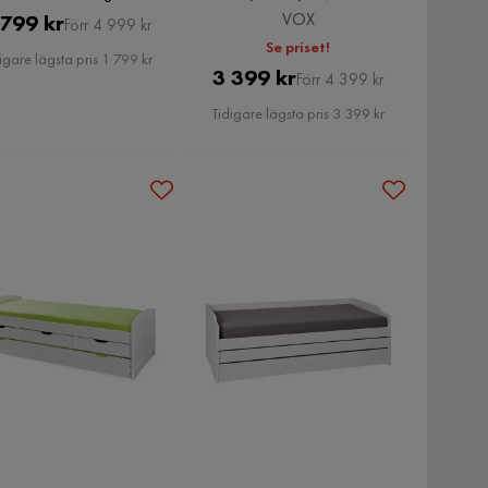
Pris
Original
VOX
 799 kr
Förr 4 999 kr
Se priset!
Pris
igare lägsta pris 1 799 kr
Pris
Original
3 399 kr
Förr 4 399 kr
Pris
Tidigare lägsta pris 3 399 kr