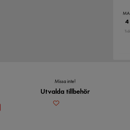
MAR
4
je skiva,bitar borta och vissa lagade
Tid
p så aldrig mer. Kostade både pengar och
12
Missa inte!
Utvalda tillbehör