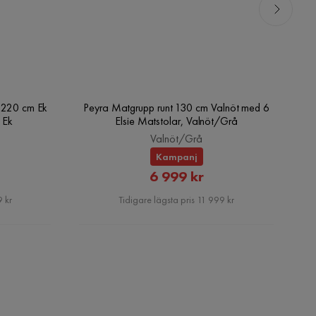
0-220 cm Ek
Peyra Matgrupp runt 130 cm Valnöt med 6
Pe
 Ek
Elsie Matstolar, Valnöt/Grå
Valnöt/Grå
Kampanj
rat
Rabatterat
6 999 kr
Pris
 kr
Tidigare lägsta pris 11 999 kr