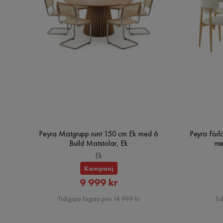
Peyra Matgrupp runt 150 cm Ek med 6
Peyra Förl
Build Matstolar, Ek
me
Ek
Kampanj
Rabatterat
9 999 kr
Pris
Tidigare lägsta pris 14 999 kr
Tid