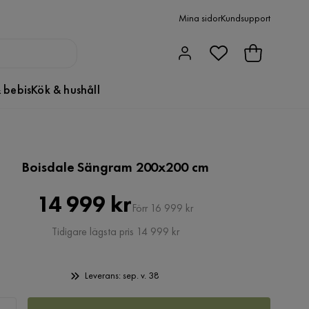
Mina sidor
Kundsupport
 bebis
Kök & hushåll
Boisdale Sängram 200x200 cm
Pris
Original
14 999 kr
Förr 16 999 kr
Pris
Tidigare lägsta pris 14 999 kr
Leverans: sep. v. 38