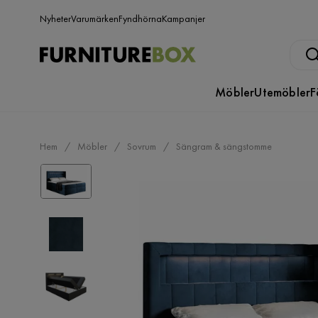
Nyheter
Varumärken
Fyndhörna
Kampanjer
Möbler
Utemöbler
F
Hem
Möbler
Sovrum
Sängram & sängstomme