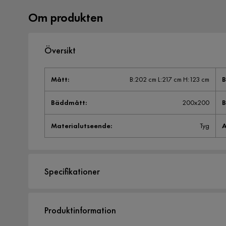
Om produkten
Översikt
Mått
:
B:202 cm L:217 cm H:123 cm
Bäddmått
:
200x200
Materialutseende
:
Tyg
A
Specifikationer
Artikelnummer:
HFN0001534
Produktinformation
Storlek