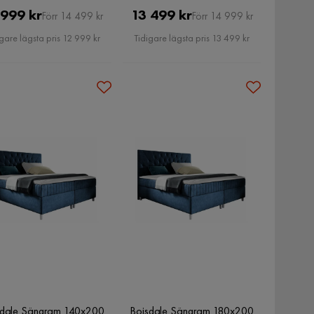
Pris
Original
Pris
Original
 999 kr
13 499 kr
Förr 14 499 kr
Förr 14 999 kr
Pris
Pris
gare lägsta pris 12 999 kr
Tidigare lägsta pris 13 499 kr
sdale Sängram 140x200
Boisdale Sängram 180x200