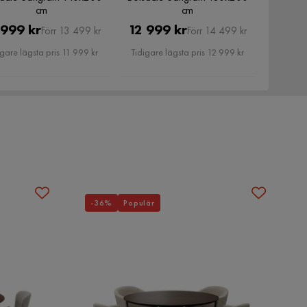
cm
cm
Pris
Original
Pris
Original
 999 kr
12 999 kr
Förr 13 499 kr
Förr 14 499 kr
Pris
Pris
igare lägsta pris 11 999 kr
Tidigare lägsta pris 12 999 kr
-36%
Populär