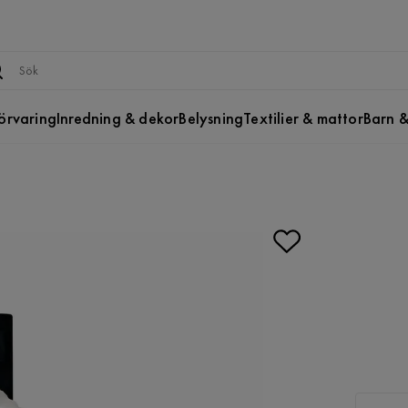
örvaring
Inredning & dekor
Belysning
Textilier & mattor
Barn &