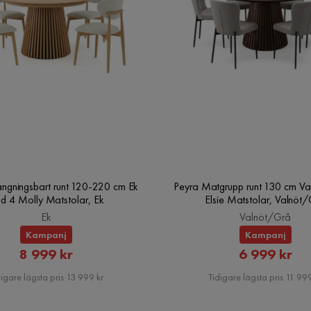
ängningsbart runt 120-220 cm Ek
Peyra Matgrupp runt 130 cm Va
d 4 Molly Matstolar, Ek
Elsie Matstolar, Valnöt
Ek
Valnöt/Grå
Kampanj
Kampanj
Rabatterat
Rabatte
8 999 kr
6 999 kr
Pris
Pris
igare lägsta pris 13 999 kr
Tidigare lägsta pris 11 999