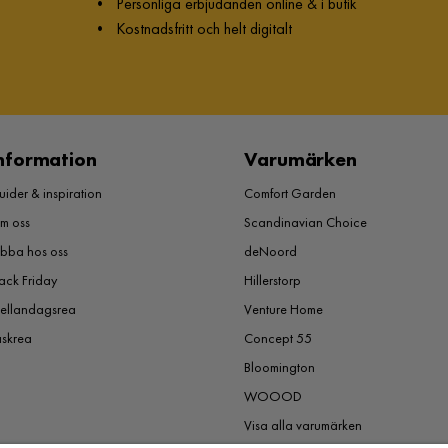
•
Personliga erbjudanden online & i butik
•
Kostnadsfritt och helt digitalt
nformation
Varumärken
ider & inspiration
Comfort Garden
m oss
Scandinavian Choice
obba hos oss
deNoord
ack Friday
Hillerstorp
ellandagsrea
Venture Home
åskrea
Concept 55
Bloomington
WOOOD
Visa alla varumärken