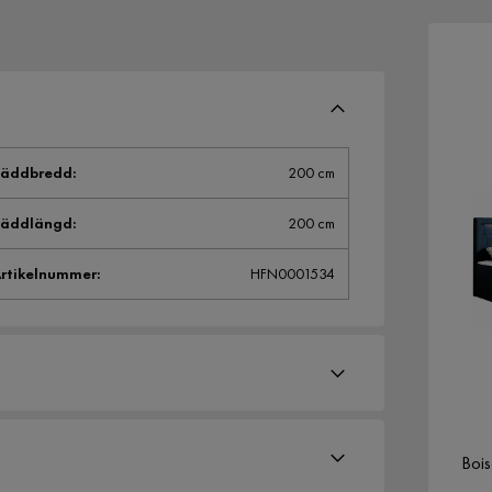
Bäddbredd
:
200 cm
Bäddlängd
:
200 cm
rtikelnummer
:
HFN0001534
Boi