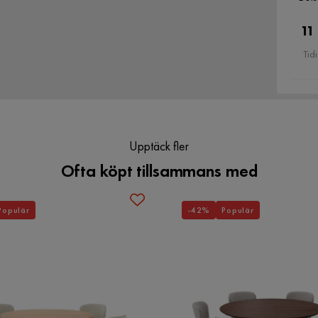
11
Tid
Upptäck fler
Ofta köpt tillsammans med
Populär
-42%
Populär