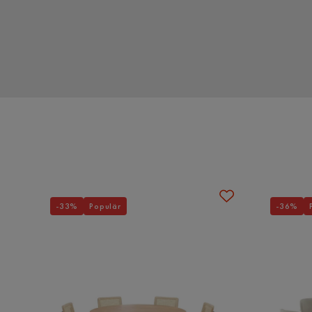
Madrass
Resårmadrass
-33%
Populär
-36%