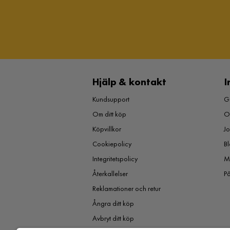
Hjälp & kontakt
I
Kundsupport
Gu
Om ditt köp
O
Köpvillkor
J
Cookiepolicy
Bl
Integritetspolicy
M
Återkallelser
P
Reklamationer och retur
Ångra ditt köp
Avbryt ditt köp