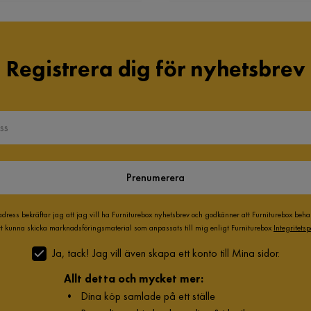
Registrera dig för nyhetsbrev
Prenumerera
adress bekräftar jag att jag vill ha Furniturebox nyhetsbrev och godkänner att Furniturebox beh
att kunna skicka marknadsföringsmaterial som anpassats till mig enligt Furniturebox
Integritetsp
Ja, tack! Jag vill även skapa ett konto till Mina sidor.
Allt detta och mycket mer:
•
Dina köp samlade på ett ställe