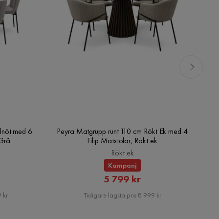
lnöt med 6
Peyra Matgrupp runt 110 cm Rökt Ek med 4
V
/Grå
Filip Matstolar, Rökt ek
Rökt ek
Kampanj
rat
Rabatterat
5 799 kr
Pris
 kr
Tidigare lägsta pris 8 999 kr