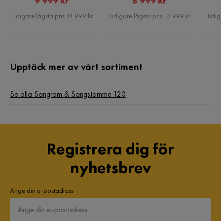
9 999 kr
8 999 kr
Pris
Pris
Tidigare lägsta pris 14 999 kr
Tidigare lägsta pris 13 999 kr
Tidig
Upptäck mer av vårt sortiment
Se alla Sängram & Sängstomme 120
Registrera dig för
nyhetsbrev
Ange din e-postadress