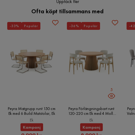
Upptäck fler
Ofta köpt tillsammans med
-33%
Populär
-36%
Populär
-4
5
Peyra Matgrupp runt 150 cm
Peyra Förlängningsbart runt
Peyr
Ek med 6 Build Matstolar, Ek
120-220 cm Ek med 4 Molly
Valn
Matstolar, Ek
Ek
Ek
Kampanj
Kampanj
Rabatterat
Rabatterat