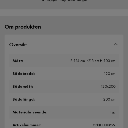
Över 400 000 nöjda kunder
Om produkten
Översikt
Mått
:
B:124 cm L:213 cm H:103 cm
Bäddbredd
:
120 cm
Bäddmått
:
120x200
Bäddlängd
:
200 cm
Materialutseende
:
Tyg
Artikelnummer
:
HFN0000829