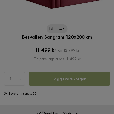
1 av 5
Betvallen Sängram 120x200 cm
Pris
Original
11 499 kr
Förr 12 999 kr
Pris
Tidigare lägsta pris 11 499 kr
Lägg i varukorgen
Leverans: sep. v. 38
Öppet köp 365 dagar