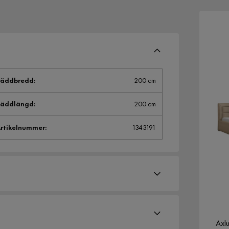
Bäddbredd
:
200 cm
Bäddlängd
:
200 cm
rtikelnummer
:
1343191
Axl