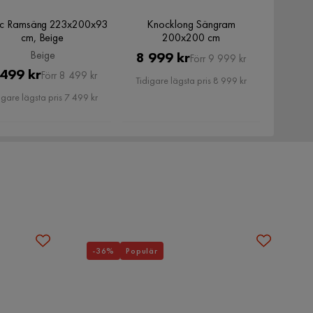
ic Ramsäng 223x200x93
Knocklong Sängram
cm, Beige
200x200 cm
Beige
Pris
Original
8 999 kr
Förr 9 999 kr
Pris
Original
 499 kr
Förr 8 499 kr
Pris
Tidigare lägsta pris 8 999 kr
Pris
igare lägsta pris 7 499 kr
-36%
Populär