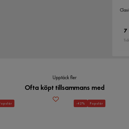
Clas
Form
Rektangulär
7
Utseende
Tyg
Tid
Serie
Axlunda
Madrass
Ingår ej
Upptäck fler
Ofta köpt tillsammans med
Populär
-42%
Populär