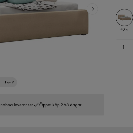
Pris
+
0 kr
1 av 9
nabba leveranser
Öppet köp 365 dagar