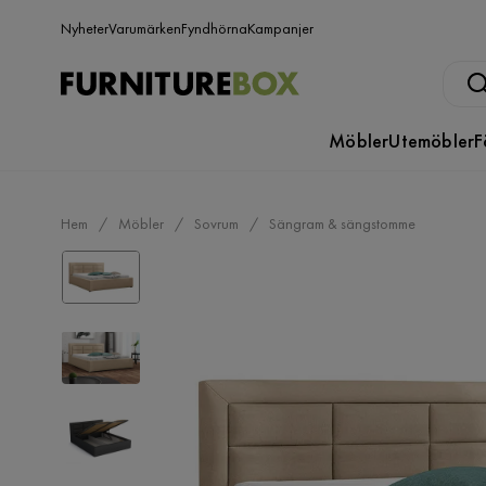
Nyheter
Varumärken
Fyndhörna
Kampanjer
Möbler
Utemöbler
F
Hem
Möbler
Sovrum
Sängram & sängstomme