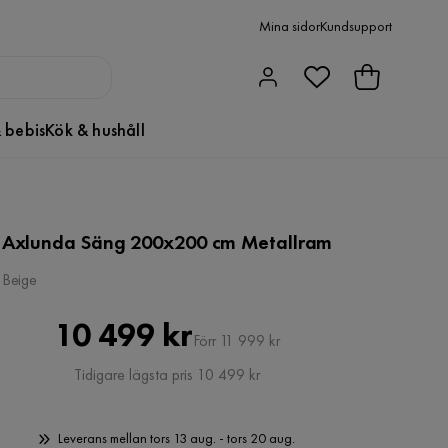
Mina sidor
Kundsupport
 bebis
Kök & hushåll
Axlunda Säng 200x200 cm Metallram
Beige
Pris
Original
10 499 kr
Förr 11 999 kr
Pris
Tidigare lägsta pris 10 499 kr
Leverans mellan tors 13 aug. - tors 20 aug.