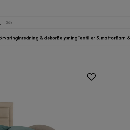
örvaring
Inredning & dekor
Belysning
Textilier & mattor
Barn &