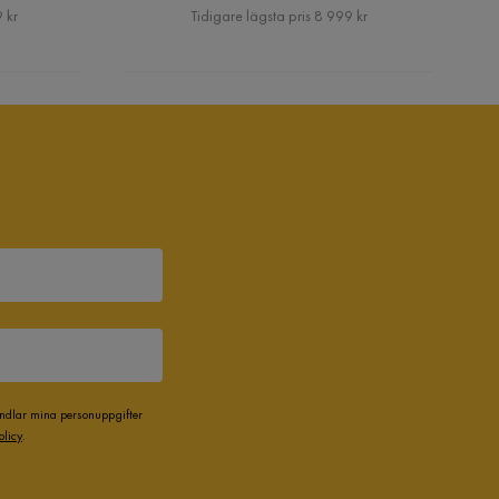
Pris
 kr
Tidigare lägsta pris 8 999 kr
andlar mina personuppgifter
olicy
.