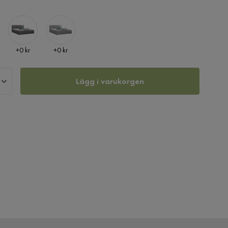
Pris
Pris
+
0 kr
+
0 kr
Lägg i varukorgen