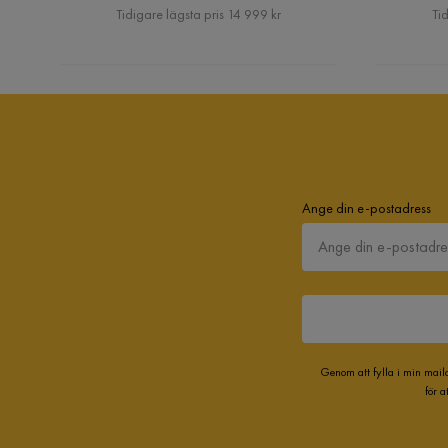
Pris
Tidigare lägsta pris 14 999 kr
Tid
Ange din e-postadress
Genom att fylla i min mail
för 