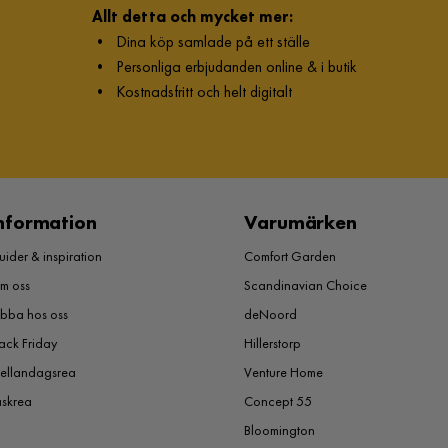
Allt detta och mycket mer:
•
Dina köp samlade på ett ställe
•
Personliga erbjudanden online & i butik
•
Kostnadsfritt och helt digitalt
nformation
Varumärken
ider & inspiration
Comfort Garden
m oss
Scandinavian Choice
obba hos oss
deNoord
ack Friday
Hillerstorp
ellandagsrea
Venture Home
åskrea
Concept 55
Bloomington