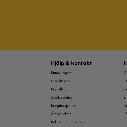
Hjälp & kontakt
I
Kundsupport
Gu
Om ditt köp
O
Köpvillkor
J
Cookiepolicy
Bl
Integritetspolicy
M
Återkallelser
P
Reklamationer och retur