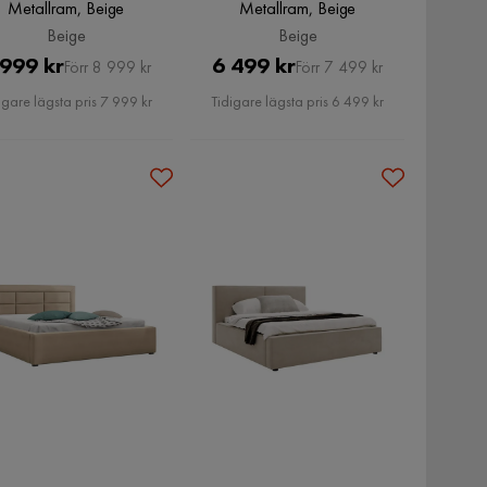
Metallram, Beige
Metallram, Beige
Beige
Beige
Pris
Original
Pris
Original
 999 kr
6 499 kr
Förr 8 999 kr
Förr 7 499 kr
Pris
Pris
igare lägsta pris 7 999 kr
Tidigare lägsta pris 6 499 kr