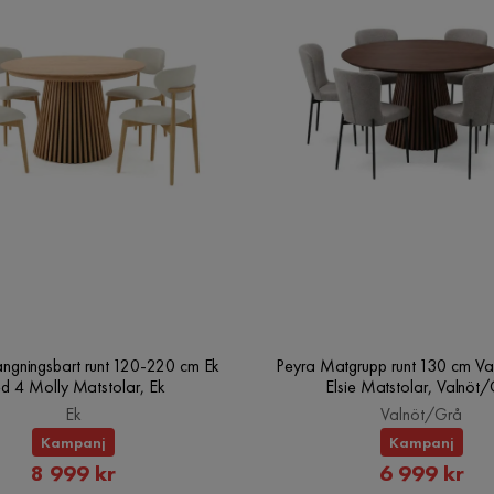
ängningsbart runt 120-220 cm Ek
Peyra Matgrupp runt 130 cm Va
d 4 Molly Matstolar, Ek
Elsie Matstolar, Valnöt
Ek
Valnöt/Grå
Kampanj
Kampanj
Rabatterat
Rabatte
8 999 kr
6 999 kr