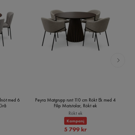
lnöt med 6
Peyra Matgrupp runt 110 cm Rökt Ek med 4
V
/Grå
Filip Matstolar, Rökt ek
Rökt ek
Kampanj
rat
Rabatterat
5 799 kr