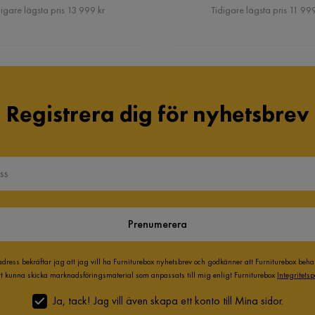
Pris
Pris
igare lägsta pris 13 999 kr
Tidigare lägsta pris 11 999
Registrera dig för nyhetsbrev
Prenumerera
adress bekräftar jag att jag vill ha Furniturebox nyhetsbrev och godkänner att Furniturebox beh
att kunna skicka marknadsföringsmaterial som anpassats till mig enligt Furniturebox
Integritetsp
Ja, tack! Jag vill även skapa ett konto till Mina sidor.