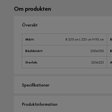
Om produkten
Översikt
Mått
:
B:220 cm L:223 cm H:93 cm
Bäddmått
:
200x200
Storlek
:
220x223
A
Specifikationer
Artikelnummer:
1343191
Produktinformation
Storlek