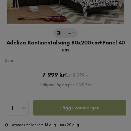
1 av 5
Adeliza Kontinentalsäng 80x200 cm+Panel 40
cm
Svart
Pris
Original
7 999 kr
Förr 8 999 kr
Pris
Tidigare lägsta pris 7 999 kr
Lägg i varukorgen
Leverans mellan tors 13 aug. - tors 20 aug.