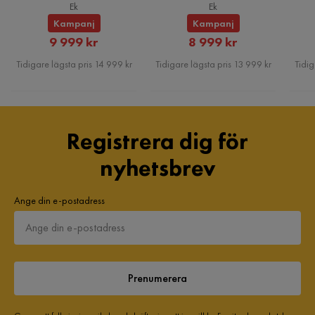
Matstolar, Ek
Ek
Ek
Kampanj
Kampanj
Rabatterat
Rabatterat
9 999 kr
8 999 kr
Pris
Pris
Tidigare lägsta pris 14 999 kr
Tidigare lägsta pris 13 999 kr
Tidig
Registrera dig för
nyhetsbrev
Ange din e-postadress
Prenumerera