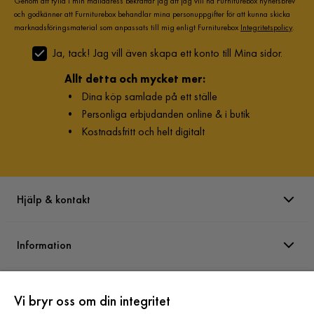
Genom att fylla i min mailadress bekräftar jag att jag vill ha Furniturebox nyhetsbrev
och godkänner att Furniturebox behandlar mina personuppgifter för att kunna skicka
marknadsföringsmaterial som anpassats till mig enligt Furniturebox
Integritetspolicy
.
Ja, tack! Jag vill även skapa ett konto till Mina sidor.
Allt detta och mycket mer:
•
Dina köp samlade på ett ställe
•
Personliga erbjudanden online & i butik
•
Kostnadsfritt och helt digitalt
Hjälp & kontakt
Information
Varumärken
Vi bryr oss om din integritet