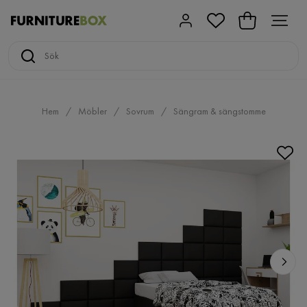
Hem
Möbler
Sovrum
Sängram & sängstomme