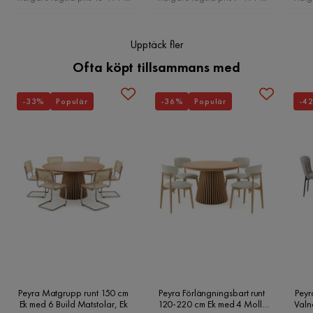
Stil
Tidlös
Tidlös design
Medelfast fasthetsgrad
Montering krävs
Ja
Madrass ingår
Upptäck fler
Ofta köpt tillsammans med
Vikt
47.5 kg
Färg
Svart
-33%
Populär
-36%
Populär
-4
Madrass
Ingår
Serie
Adeliza
Namn klädsel
Haze 11
Peyra Matgrupp runt 150 cm
Peyra Förlängningsbart runt
Peyr
Ek med 6 Build Matstolar, Ek
120-220 cm Ek med 4 Molly
Valn