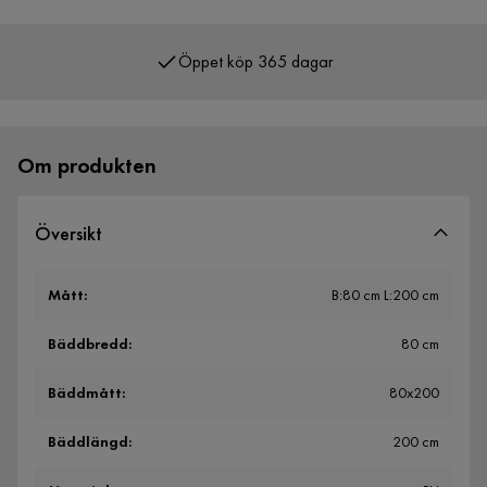
Öppet köp 365 dagar
Över 400 000 nöjda kunder
Om produkten
Översikt
Mått
:
B:80 cm L:200 cm
Bäddbredd
:
80 cm
Bäddmått
:
80x200
Bäddlängd
:
200 cm