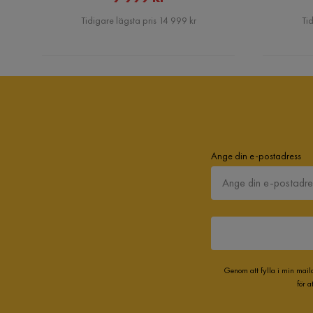
Pris
Tidigare lägsta pris 14 999 kr
Tid
Ange din e-postadress
Genom att fylla i min mail
för 