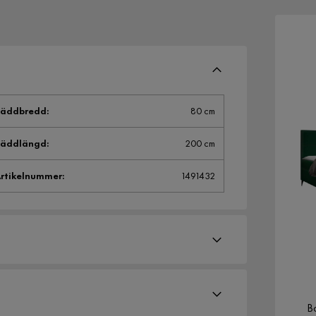
Bäddbredd
:
80 cm
Bäddlängd
:
200 cm
rtikelnummer
:
1491432
B