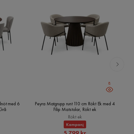
8
lnöt med 6
Peyra Matgrupp runt 110 cm Rökt Ek med 4
V
/Grå
Filip Matstolar, Rökt ek
Rökt ek
Kampanj
rat
Rabatterat
5 799 kr