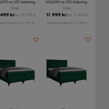
x200 cm LED-belysning,
160x200 cm LED-belysning,
Grön
Grön
Grön
Grön
Pris
Original
Pris
Original
 499 kr
11 999 kr
Förr 12 999 kr
Förr 13 499 kr
Pris
Pris
igare lägsta pris 11 499 kr
Tidigare lägsta pris 11 999 kr