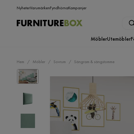
Nyheter
Varumärken
Fyndhörna
Kampanjer
Möbler
Utemöbler
F
Hem
Möbler
Sovrum
Sängram & sängstomme