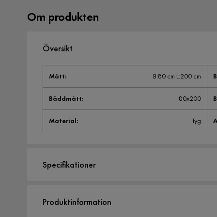
Om produkten
Översikt
Mått
:
B:80 cm L:200 cm
Bäddmått
:
80x200
Material
:
Tyg
A
Specifikationer
Artikelnummer:
1491432
Produktinformation
Storlek