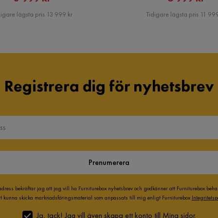
Pris
Pris
igare lägsta pris 13 999 kr
Tidigare lägsta pris 11 999
Registrera dig för nyhetsbrev
Prenumerera
adress bekräftar jag att jag vill ha Furniturebox nyhetsbrev och godkänner att Furniturebox beh
att kunna skicka marknadsföringsmaterial som anpassats till mig enligt Furniturebox
Integritetsp
Ja, tack! Jag vill även skapa ett konto till Mina sidor.