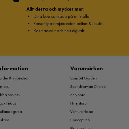
Allt detta och mycket mer:
•
Dina köp samlade på ett ställe
•
Personliga erbjudanden online & i butik
•
Kostnadsfritt och helt digitalt
nformation
Varumärken
ider & inspiration
Comfort Garden
m oss
Scandinavian Choice
obba hos oss
deNoord
ack Friday
Hillerstorp
ellandagsrea
Venture Home
åskrea
Concept 55
Bloomington