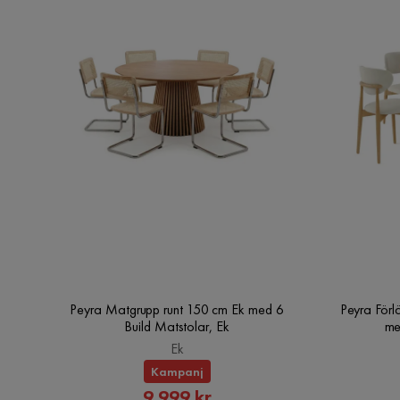
Peyra Matgrupp runt 150 cm Ek med 6
Peyra Förl
Build Matstolar, Ek
me
Ek
Kampanj
Rabatterat
9 999 kr