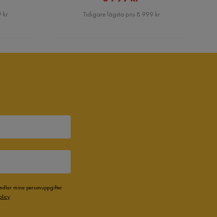
Pris
 kr
Tidigare lägsta pris 8 999 kr
andlar mina personuppgifter
olicy
.