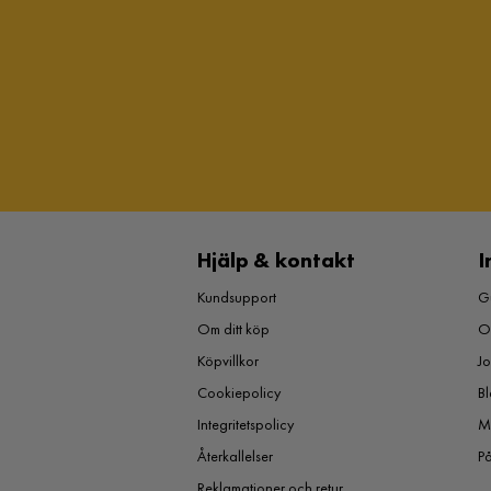
Hjälp & kontakt
I
Kundsupport
Gu
Om ditt köp
O
Köpvillkor
J
Cookiepolicy
Bl
Integritetspolicy
M
Återkallelser
P
Reklamationer och retur