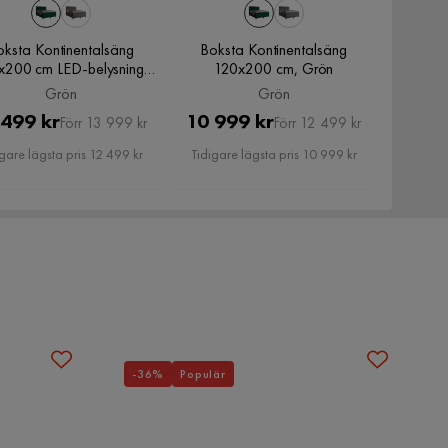
oksta Kontinentalsäng
Boksta Kontinentalsäng
x200 cm LED-belysning,
120x200 cm, Grön
Grön
Grön
Grön
Pris
Original
Pris
Original
 499 kr
10 999 kr
Förr 13 999 kr
Förr 12 499 kr
Pris
Pris
gare lägsta pris 12 499 kr
Tidigare lägsta pris 10 999 kr
-36%
Populär