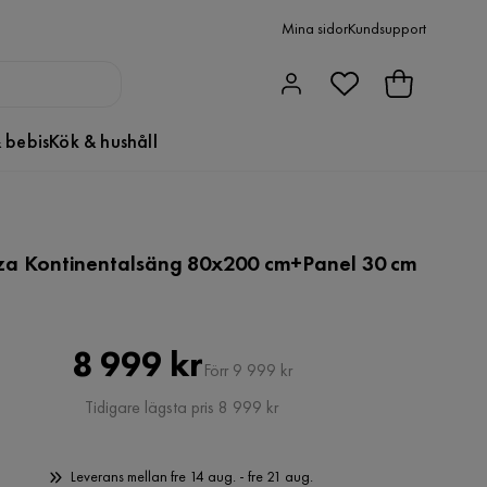
Mina sidor
Kundsupport
 bebis
Kök & hushåll
za Kontinentalsäng 80x200 cm+Panel 30 cm
Pris
Original
8 999 kr
Förr 9 999 kr
Pris
Tidigare lägsta pris 8 999 kr
Leverans mellan fre 14 aug. - fre 21 aug.