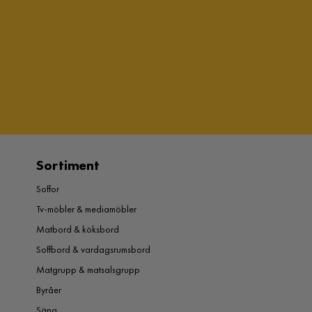
Sortiment
Soffor
Tv-möbler & mediamöbler
Matbord & köksbord
Soffbord & vardagsrumsbord
Matgrupp & matsalsgrupp
Byråer
Säng