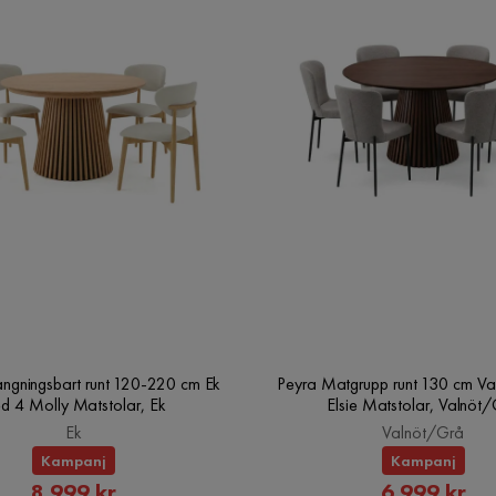
ängningsbart runt 120-220 cm Ek
Peyra Matgrupp runt 130 cm Va
d 4 Molly Matstolar, Ek
Elsie Matstolar, Valnöt
Ek
Valnöt/Grå
Kampanj
Kampanj
Rabatterat
Rabatte
8 999 kr
6 999 kr