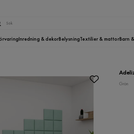
örvaring
Inredning & dekor
Belysning
Textilier & mattor
Barn &
Adeli
Grön