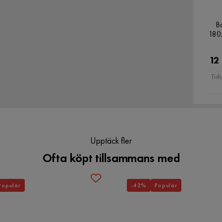
Namn klädsel
Alm 1
B
l med Adeliza Kontinentalsäng 80x200 cm+Panel 30
180
12
Tidi
Upptäck fler
Ofta köpt tillsammans med
Populär
-42%
Populär