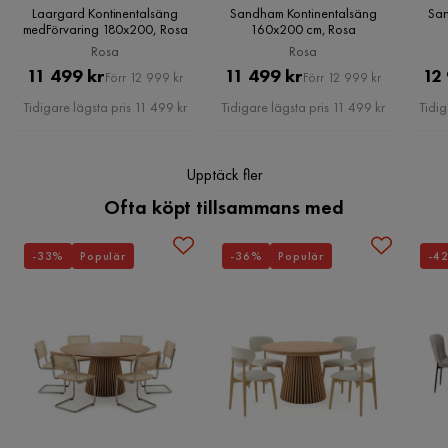
säng ett utmärkt val för dig som vill ha en säng som både ser
Laargard Kontinentalsäng
Sandham Kontinentalsäng
San
Fasthetsgrad
Medium fast
medFörvaring 180x200, Rosa
160x200 cm, Rosa
bra ut och ger en god natts sömn.
Rosa
Rosa
Utseende
Sammet
Pris
Original
Pris
Original
11 499 kr
11 499 kr
12
Generösa mått på 180x200 cm
Förr 12 999 kr
Förr 12 999 kr
Vacker rosa färg i sammetstextur
Pris
Pris
Tidigare lägsta pris 11 499 kr
Tidigare lägsta pris 11 499 kr
Tidig
Montering krävs
Ja
Medelfast fasthetsgrad för balanserad komfort
Vikt
88 kg
Lägg till en touch av lyx och stil till ditt sovrum med Adeliza
Upptäck fler
Kontinentalsäng 180x200 cm+Panel 40 cm.
Ofta köpt tillsammans med
Färg
Rosa
Madrass
Ingår
-33%
Populär
-36%
Populär
-4
Serie
Adeliza
Namn klädsel
Alm 8