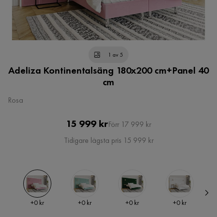
1 av 5
Adeliza Kontinentalsäng 180x200 cm+Panel 40
cm
Rosa
Pris
Original
15 999 kr
Förr 17 999 kr
Pris
Tidigare lägsta pris 15 999 kr
Pris
Pris
Pris
Pris
+
0 kr
+
0 kr
+
0 kr
+
0 kr