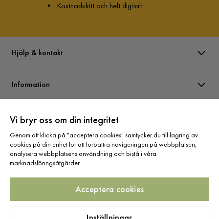
•
Kostnadsfritt och helt digitalt
Hjälp & kontakt
Information
Varumärken
Vi bryr oss om din integritet
Genom att klicka på "acceptera cookies" samtycker du till lagring av
cookies på din enhet för att förbättra navigeringen på webbplatsen,
Sortiment
analysera webbplatsens användning och bistå i våra
marknadsföringsåtgärder.
Acceptera cookies
Följ oss
Inställningar