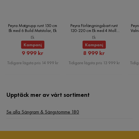
Peyra Matgrupp runt 150 cm
Peyra Förlängningsbart runt
Peyr
Ek med 6 Build Matstolar, Ek
120-220 cm Ek med 4 Molly
Valn
Matstolar, Ek
Ek
Ek
Kampanj
Kampanj
Rabatterat
Rabatterat
9 999 kr
8 999 kr
Pris
Pris
Tidigare lägsta pris 14 999 kr
Tidigare lägsta pris 13 999 kr
Tidig
Upptäck mer av vårt sortiment
Se alla Sängram & Sängstomme 180