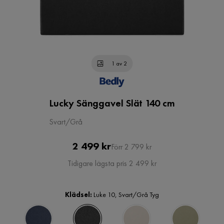
1 av 2
Lucky Sänggavel Slät 140 cm
Svart/Grå
Pris
Original
2 499 kr
Förr 2 799 kr
Pris
Tidigare lägsta pris 2 499 kr
Klädsel:
Luke 10, Svart/Grå Tyg