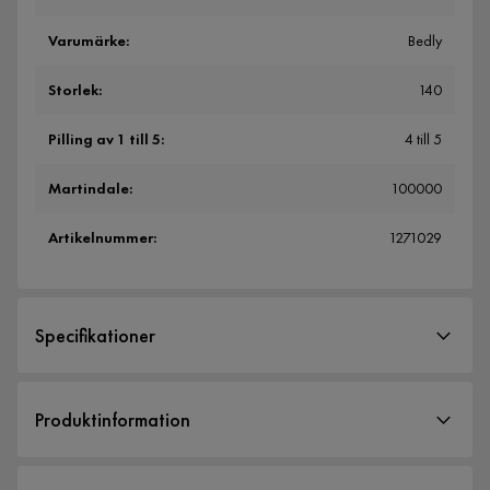
Varumärke
:
Bedly
Storlek
:
140
Pilling av 1 till 5
:
4 till 5
Martindale
:
100000
Artikelnummer
:
1271029
Specifikationer
Artikelnummer:
1271029
Produktinformation
Storlek
Sänggaveln HAPPY med en slät design är ett riktigt snyggt
Höjd
120 cm