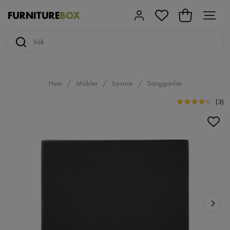
Hem
Möbler
Sovrum
Sänggavlar
(
3
)