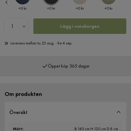
Pris
Pris
Pris
Pris
+
0 kr
+
0 kr
+
0 kr
+
0 kr
Lägg i varukorgen
Leverans mellan tis 25 aug. - fre 4 sep.
Öppet köp 365 dagar
Över 400 000 nöjda kunder
Om produkten
Översikt
Mått
:
B:140 cm H:120 cm D:8 cm