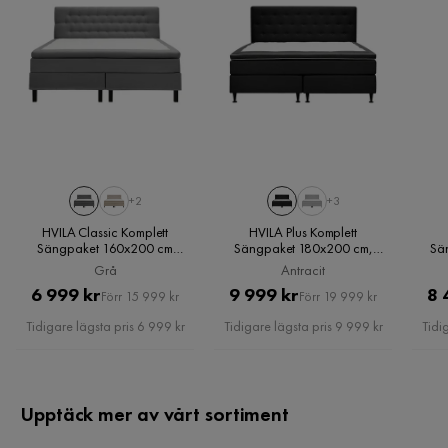
Klädsel
Luke 10, Svart/Grå Tyg
Vikt
15 kg
Färg
Svart
Sänggavel
Lucky Sänggavel Slät 140 cm
+2
+3
Serie
Lucky
HVILA Classic Komplett
HVILA Plus Komplett
Sängpaket 160x200 cm
Sängpaket 180x200 cm,
Sä
Kontinentalsäng med diamant
Antracit
Övrig information
Väggfästen ingår.
Grå
Antracit
sänggavel, Grå
Pris
Original
Pris
Original
6 999 kr
9 999 kr
8 
Förr 15 999 kr
Förr 19 999 kr
Pris
Pris
Tidigare lägsta pris 6 999 kr
Tidigare lägsta pris 9 999 kr
Tidi
Upptäck mer av vårt sortiment