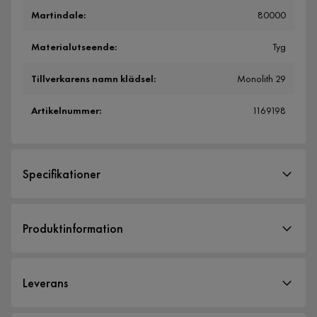
Martindale
:
80000
Materialutseende
:
Tyg
Tillverkarens namn klädsel
:
Monolith 29
Artikelnummer
:
1169198
Specifikationer
Artikelnummer:
1169198
Produktinformation
Storlek
Höjd
125 cm
Leverans
Bredd
160 cm