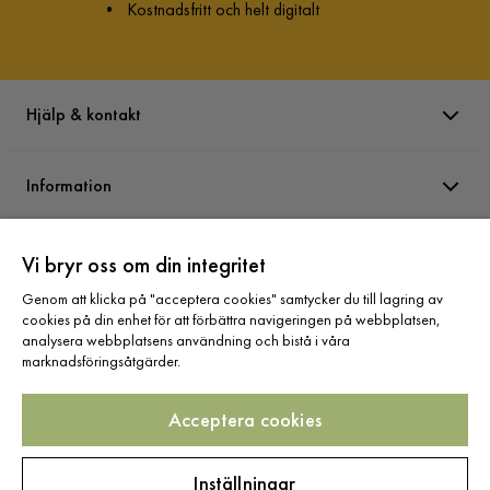
•
Kostnadsfritt och helt digitalt
Hjälp & kontakt
Information
Varumärken
Vi bryr oss om din integritet
Genom att klicka på "acceptera cookies" samtycker du till lagring av
cookies på din enhet för att förbättra navigeringen på webbplatsen,
Sortiment
analysera webbplatsens användning och bistå i våra
marknadsföringsåtgärder.
Acceptera cookies
Följ oss
Inställningar