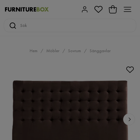
Hem
Möbler
Sovrum
Sänggavlar