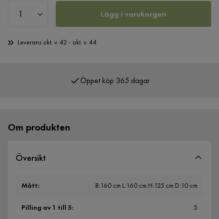
Lägg i varukorgen
Leverans okt. v. 42 - okt. v. 44
Öppet köp 365 dagar
Över 400 000 nöjda kunder
Om produkten
Översikt
Mått
:
B:160 cm L:160 cm H:125 cm D:10 cm
Pilling av 1 till 5
:
5