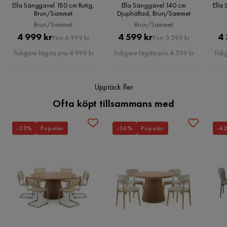
Ella Sänggavel 180 cm Rutig,
Ella Sänggavel 140 cm
Ella
Form
Rektangulär
Brun/Sammet
Djuphäftad, Brun/Sammet
Brun/Sammet
Brun/Sammet
Färgnamn
Brun
Pris
Original
Pris
Original
4 999 kr
4 599 kr
4 
Förr 6 999 kr
Förr 5 599 kr
Pris
Pris
Tidigare lägsta pris 4 999 kr
Tidigare lägsta pris 4 599 kr
Tidi
Komfort
Plus
Garanti
10 år
Upptäck fler
Ofta köpt tillsammans med
Stil
Bohem
Klädsel
Orelie 15, Brun Sammet
-33%
Populär
-36%
Populär
-4
Vikt
15 kg
Färg
Brun
Serie
Ella