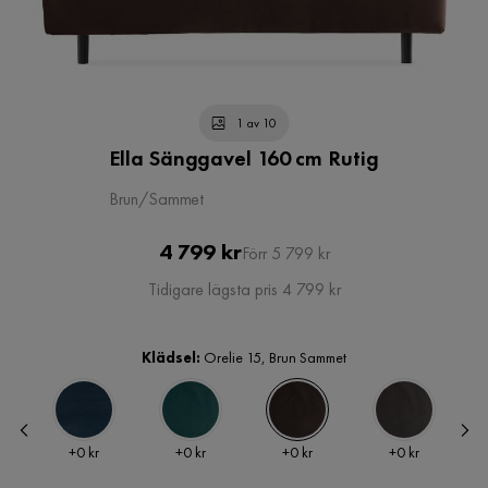
1 av 10
Ella Sänggavel 160 cm Rutig
Brun/Sammet
Pris
Original
4 799 kr
Förr 5 799 kr
Pris
Tidigare lägsta pris 4 799 kr
Klädsel:
Orelie 15, Brun Sammet
Pris
Pris
Pris
Pris
+
0 kr
+
0 kr
+
0 kr
+
0 kr