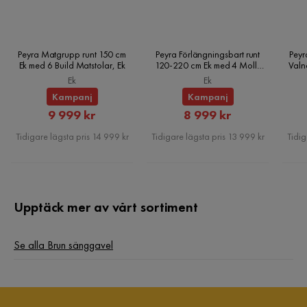
Peyra Matgrupp runt 150 cm
Peyra Förlängningsbart runt
Peyr
Ek med 6 Build Matstolar, Ek
120-220 cm Ek med 4 Molly
Valn
Matstolar, Ek
Ek
Ek
Kampanj
Kampanj
Rabatterat
Rabatterat
9 999 kr
8 999 kr
Pris
Pris
Tidigare lägsta pris 14 999 kr
Tidigare lägsta pris 13 999 kr
Tidig
Upptäck mer av vårt sortiment
Se alla Brun sänggavel