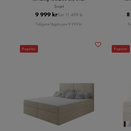
Svart
Pris
Original
9 999 kr
8
Förr 11 499 kr
Pris
Tidigare lägsta pris 9 999 kr
Ti
Populär
Populär