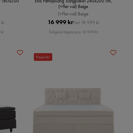
et 180x200
Ella Familjesäng Sängpaket 240x200 cm,
(+Fler val) Beige
(+Fler val) Beige
Pris
Original
16 999 kr
 kr
Förr 18 999 kr
Pris
 kr
Tidigare lägsta pris 16 999 kr
Populär