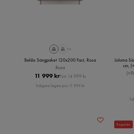
+4
Belda Sängpaket 120x200 Fast, Rosa
Joluma S
cm, (
Rosa
(+F
Pris
Original
11 999 kr
Förr 14 999 kr
Pris
Tidigare lägsta pris 11 999 kr
Ti
Populär