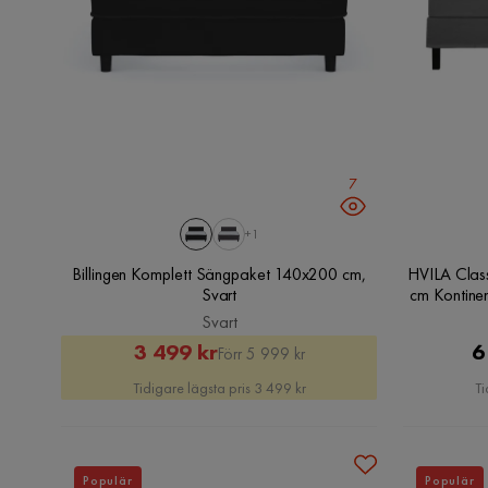
7
+1
Billingen Komplett Sängpaket 140x200 cm,
HVILA Clas
Svart
cm Kontine
Svart
Rabatterat
Original
3 499 kr
6
Förr 5 999 kr
Pris
Pris
Tidigare lägsta pris 3 499 kr
Ti
Populär
Populär