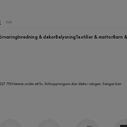
örvaring
Inredning & dekor
Belysning
Textilier & mattor
Barn &
t 227 700 timmar under ett liv, förhoppningsvis sker detta i sängen. Sängar kan