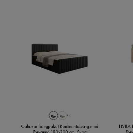
+4
Calrosor Sängpaket Kontinentalsäng med
HVILA 
Förvaring 180x200 cm, Svart
För