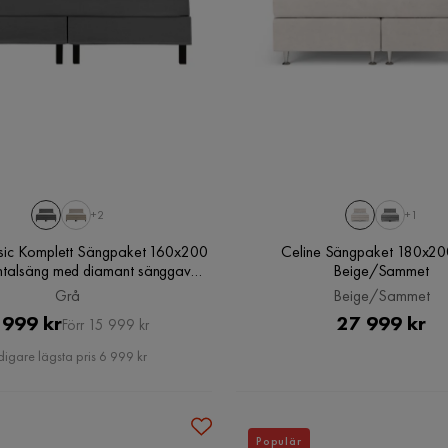
+2
+1
sic Komplett Sängpaket 160x200
Celine Sängpaket 180x20
ntalsäng med diamant sänggavel,
Beige/Sammet
Grå
Grå
Beige/Sammet
Pris
Original
Pris
 999 kr
27 999 kr
Förr 15 999 kr
Pris
digare lägsta pris 6 999 kr
Populär