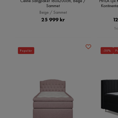
Celine Sängpaket 160x200cm, Beige /
HVILA Lyx 
Sammet
Kontinent
Beige / Sammet
Pris
25 999 kr
12
Ti
Populär
-50%
P