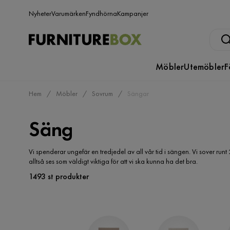
Nyheter
Varumärken
Fyndhörna
Kampanjer
Möbler
Utemöbler
F
Hem
Möbler
Sovrum
Sängar
Säng
Vi spenderar ungefär en tredjedel av all vår tid i sängen. Vi sover run
alltså ses som väldigt viktiga för att vi ska kunna ha det bra.
1493 st produkter