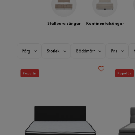
Ställbara sängar
Kontinentalsängar
Färg
Storlek
Bäddmått
Pris
Populär
Populär