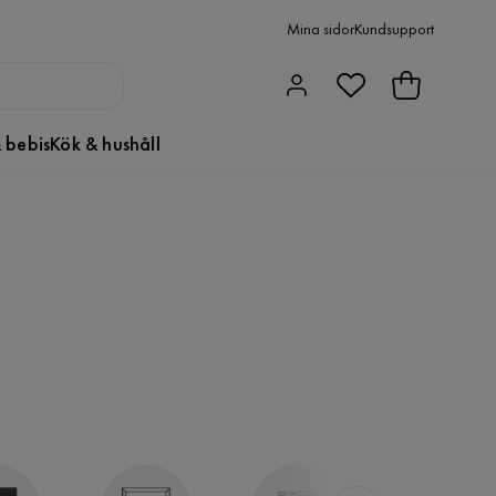
Mina sidor
Kundsupport
 bebis
Kök & hushåll