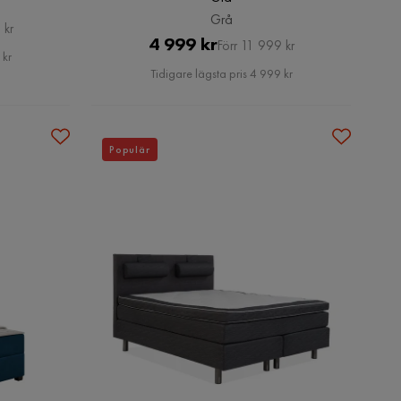
Grå
 kr
Pris
Original
4 999 kr
Förr 11 999 kr
 kr
Pris
Tidigare lägsta pris 4 999 kr
Populär