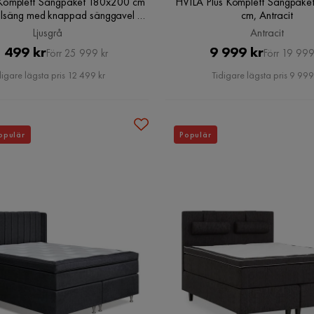
Komplett Sängpaket 180x200 cm
HVILA Plus Komplett Sängpak
alsäng med knappad sänggavel i
cm, Antracit
sammet, Ljusgrå
Ljusgrå
Antracit
Pris
Original
Pris
Original
 499 kr
9 999 kr
Förr 25 999 kr
Förr 19 999
Pris
Pris
digare lägsta pris 12 499 kr
Tidigare lägsta pris 9 999
opulär
Populär