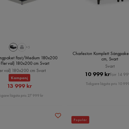
+5
Charleston Komplett Sängpak
ängpaket Fast/Medium 180x200
cm, Svart
+Fler val) 180x200 cm Svart
Svart
ler val) 180x200 cm Svart
Pris
Original
10 999 kr
Förr 14 99
Kampanj
Pris
Tidigare lägsta pris 10 999
Rabatterat
13 999 kr
Pris
digare lägsta pris 27 999 kr
Populär