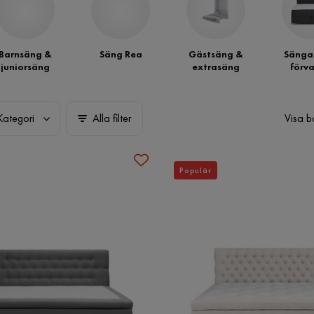
Barnsäng &
Säng Rea
Gästsäng &
Sänga
juniorsäng
extrasäng
förva
Kategori
Alla filter
Visa b
Populär