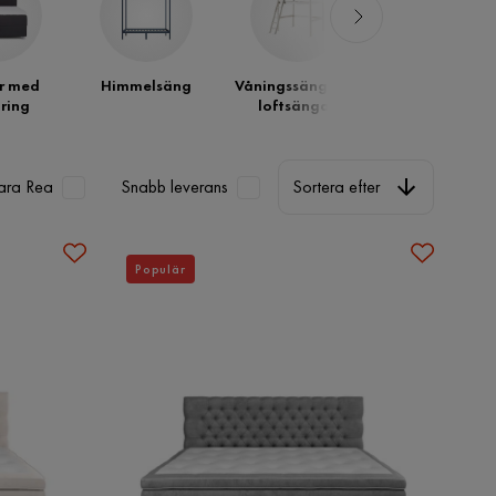
r med
Himmelsäng
Våningssängar &
Dubbelsänga
ring
loftsängar
Sortera efter
ara Rea
Snabb leverans
Sortera efter
Populär