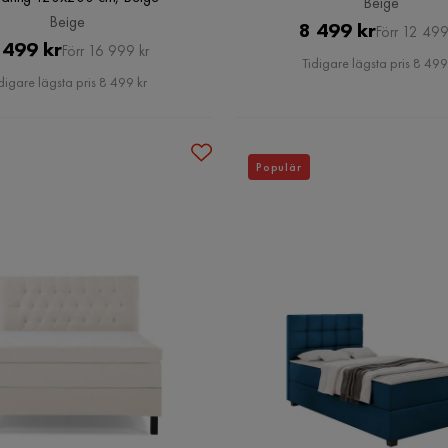
Beige
Beige
Pris
Original
8 499 kr
Förr 12 499
Pris
Original
 499 kr
Förr 16 999 kr
Pris
Tidigare lägsta pris 8 499
Pris
digare lägsta pris 8 499 kr
Populär