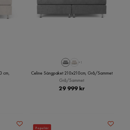
+1
0 cm,
Celine Sängpaket 210x210cm, Grå/Sammet
Grå/Sammet
Pris
29 999 kr
Populär