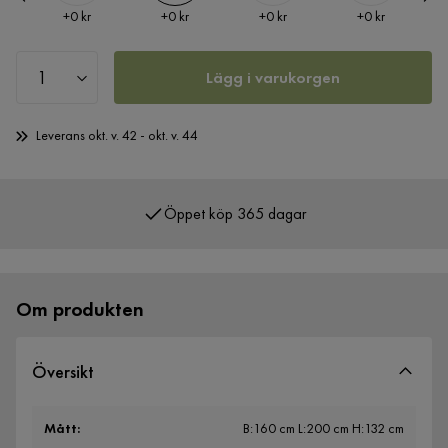
Pris
Pris
Pris
Pris
+
0 kr
+
0 kr
+
0 kr
+
0 kr
Lägg i varukorgen
Leverans okt. v. 42 - okt. v. 44
Öppet köp 365 dagar
Över 400 000 nöjda kunder
Om produkten
Översikt
Mått
:
B:160 cm L:200 cm H:132 cm