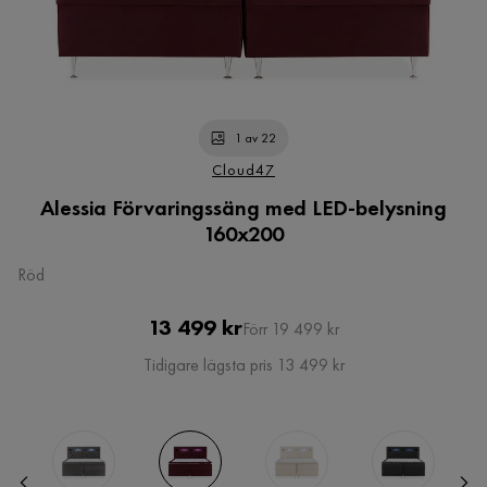
1 av 22
Cloud47
Alessia Förvaringssäng med LED-belysning
160x200
Röd
Pris
Original
13 499 kr
Förr 19 499 kr
Pris
Tidigare lägsta pris 13 499 kr