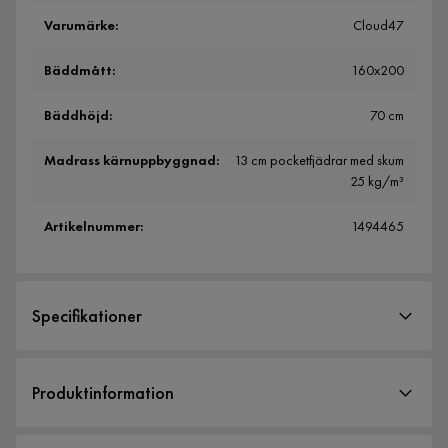
Varumärke
:
Cloud47
Bäddmått
:
160x200
Bäddhöjd
:
70 cm
Madrass kärnuppbyggnad
:
13 cm pocketfjädrar med skum
25 kg/m³
Artikelnummer
:
1494465
Specifikationer
Artikelnummer:
1494465
Produktinformation
Storlek
Höjd
132 cm