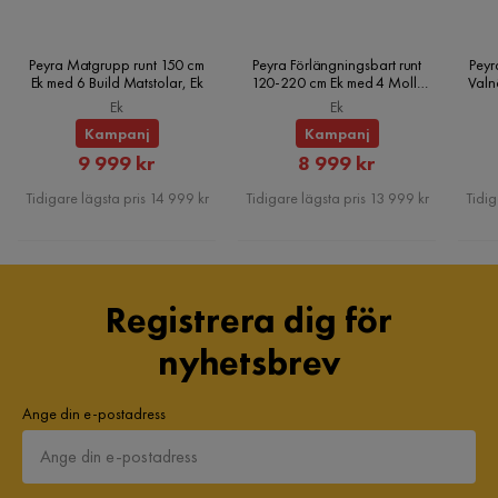
Material
Metall,Plast
Peyra Matgrupp runt 150 cm
Peyra Förlängningsbart runt
Peyr
Materialtyp
Bonellfjädring,Polyeterskum
Ek med 6 Build Matstolar, Ek
120-220 cm Ek med 4 Molly
Valn
Matstolar, Ek
Ek
Ek
Övrigt
Kampanj
Kampanj
Rabatterat
Rabatterat
9 999 kr
8 999 kr
Färgnamn
Vit
Pris
Pris
Tidigare lägsta pris 14 999 kr
Tidigare lägsta pris 13 999 kr
Tidig
Garanti
5 år
Vikt
11 kg
Registrera dig för
Färg
Vit
nyhetsbrev
Serie
Lourosa
Ange din e-postadress