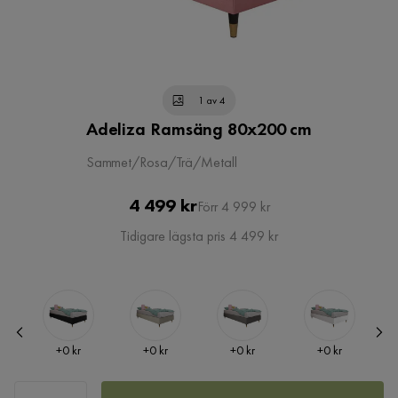
1 av 4
Adeliza Ramsäng 80x200 cm
Sammet/Rosa/Trä/Metall
Pris
Original
4 499 kr
Förr 4 999 kr
Pris
Tidigare lägsta pris 4 499 kr
Pris
Pris
Pris
Pris
+
0 kr
+
0 kr
+
0 kr
+
0 kr