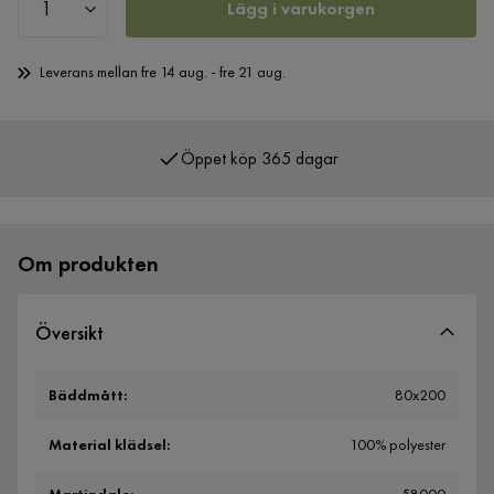
Lägg i varukorgen
Leverans mellan fre 14 aug. - fre 21 aug.
Öppet köp 365 dagar
Över 400 000 nöjda kunder
Om produkten
Översikt
Bäddmått
:
80x200
Material klädsel
:
100% polyester