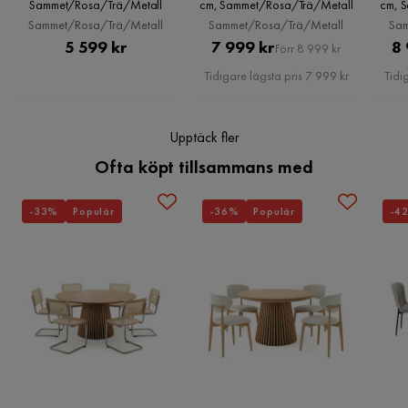
Färg
Rosa
Ramsäng i rosa. Dess eleganta utseende och bekväma
Sammet/Rosa/Trä/Metall
cm, Sammet/Rosa/Trä/Metall
cm, 
klädsel kommer att göra din sömnupplevelse ännu mer
Sammet/Rosa/Trä/Metall
Sammet/Rosa/Trä/Metall
Sam
Pris
Pris
Original
5 599 kr
7 999 kr
8 
njutbar.
Förr 8 999 kr
Lourosa Bonellmadrass 80x200 cm
Pris
Tidigare lägsta pris 7 999 kr
Tidi
Elegant och bekväm
Storlek
Sammetstextur i rosa
Högkvalitativ klädsel i 100% polyester
Höjd
17 cm
Upptäck fler
Ofta köpt tillsammans med
Tjocklek
17 cm
-33%
Populär
-36%
Populär
-4
Bäddmått
80x200
Bredd
80 cm
Längd
200 cm
Storlek
200x80
Material