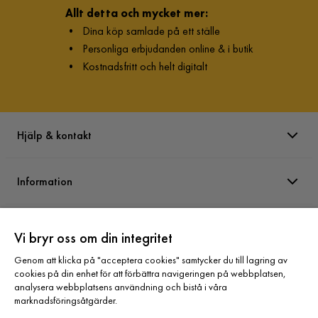
Allt detta och mycket mer:
•
Dina köp samlade på ett ställe
•
Personliga erbjudanden online & i butik
•
Kostnadsfritt och helt digitalt
Hjälp & kontakt
Information
Varumärken
Vi bryr oss om din integritet
Genom att klicka på "acceptera cookies" samtycker du till lagring av
Sortiment
cookies på din enhet för att förbättra navigeringen på webbplatsen,
analysera webbplatsens användning och bistå i våra
marknadsföringsåtgärder.