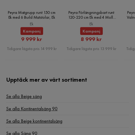
Peyra Matgrupp runt 150 cm
Peyra Förlängningsbart runt
Peyr
Ek med 6 Build Matstolar, Ek
120-220 cm Ek med 4 Molly
Valn
Matstolar, Ek
Ek
Ek
Kampanj
Kampanj
Rabatterat
Rabatterat
9 999 kr
8 999 kr
Pris
Pris
Tidigare lägsta pris 14 999 kr
Tidigare lägsta pris 13 999 kr
Tidig
Upptäck mer av vårt sortiment
Se alla Beige säng
Se alla Kontinentalsäng 90
Se alla Beige kontinentalsäng
Se alla Säng 90