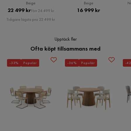
Sänggavel, Beige
Säng
Beige
Beige
N
Form
Rektangulär
Pris
Original
Pris
22 499 kr
16 999 kr
Förr 24 499 kr
Pris
Tidigare lägsta pris 22 499 kr
Färgnamn
Beige
Fjädring resårmadrass
Pocket
Upptäck fler
Ofta köpt tillsammans med
Stil
Marint
Reglerbar
Nej
-33%
Populär
-36%
Populär
-4
Färg ben
Cappuccino
Sänggavel
Med sänggavel
Serie
Emilia
Madrass
Hybridmadrass
Material bäddmadrass
Ingår inte