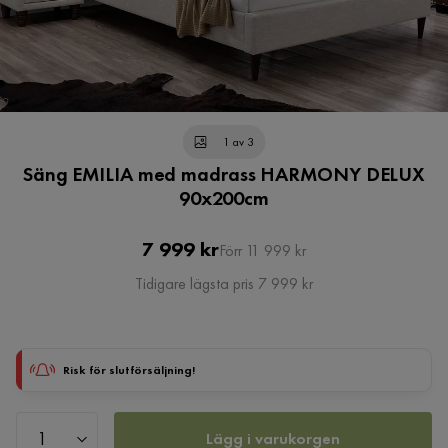
1 av 3
Säng EMILIA med madrass HARMONY DELUX
90x200cm
Pris
Original
7 999 kr
Förr 11 999 kr
Pris
Tidigare lägsta pris 7 999 kr
Risk för slutförsäljning!
Lägg i varukorgen