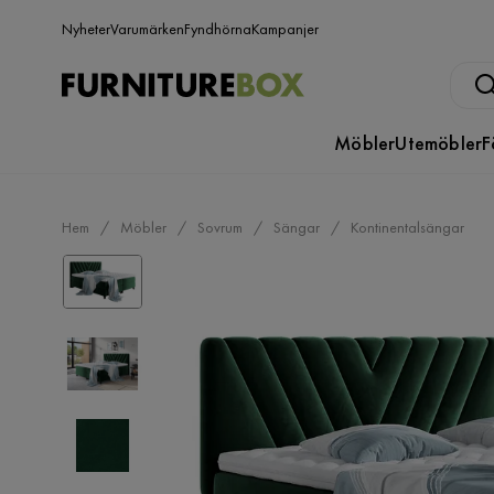
Nyheter
Varumärken
Fyndhörna
Kampanjer
Möbler
Utemöbler
F
Hem
Möbler
Sovrum
Sängar
Kontinentalsängar