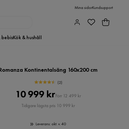
Mina sidor
Kundsupport
 bebis
Kök & hushåll
Romanza Kontinentalsäng 160x200 cm
(
2
)
Pris
Original
10 999 kr
Förr 12 499 kr
Pris
Tidigare lägsta pris 10 999 kr
Leverans: okt. v. 40