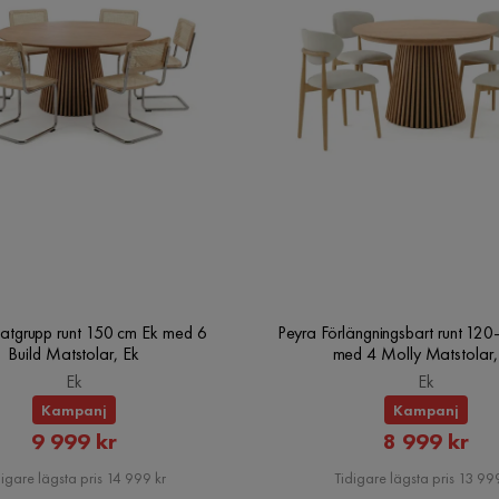
atgrupp runt 150 cm Ek med 6
Peyra Förlängningsbart runt 12
Build Matstolar, Ek
med 4 Molly Matstolar,
Ek
Ek
Kampanj
Kampanj
Rabatterat
Rabatte
9 999 kr
8 999 kr
Pris
Pris
igare lägsta pris 14 999 kr
Tidigare lägsta pris 13 999