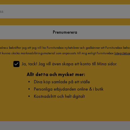
Prenumerera
adress bekräftar jag att jag vill ha Furniturebox nyhetsbrev och godkänner att Furniturebox beh
att kunna skicka marknadsföringsmaterial som anpassats till mig enligt Furniturebox
Integritetsp
Ja, tack! Jag vill även skapa ett konto till Mina sidor.
Allt detta och mycket mer:
•
Dina köp samlade på ett ställe
•
Personliga erbjudanden online & i butik
•
Kostnadsfritt och helt digitalt