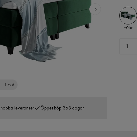
Pris
+
0 kr
1 av 6
nabba leveranser
Öppet köp 365 dagar