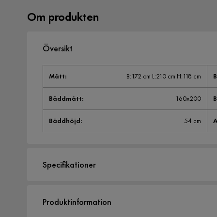
Om produkten
Översikt
Mått
:
B:172 cm L:210 cm H:118 cm
Bäddmått
:
160x200
Bäddhöjd
:
54 cm
A
Specifikationer
Artikelnummer:
1835982
Produktinformation
Storlek