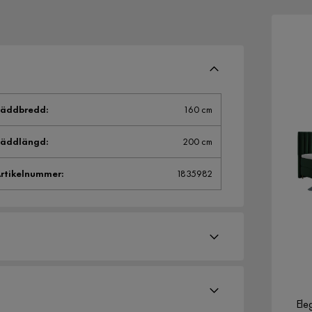
Bäddbredd
:
160 cm
Bäddlängd
:
200 cm
rtikelnummer
:
1835982
Ele