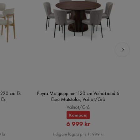
0-220 cm Ek
Peyra Matgrupp runt 130 cm Valnöt med 6
Pe
 Ek
Elsie Matstolar, Valnöt/Grå
Valnöt/Grå
Kampanj
rat
Rabatterat
6 999 kr
Pris
 kr
Tidigare lägsta pris 11 999 kr