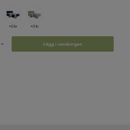
Pris
Pris
+
0 kr
+
0 kr
Lägg i varukorgen