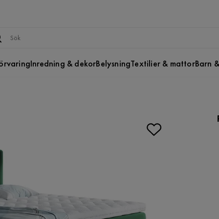
örvaring
Inredning & dekor
Belysning
Textilier & mattor
Barn &