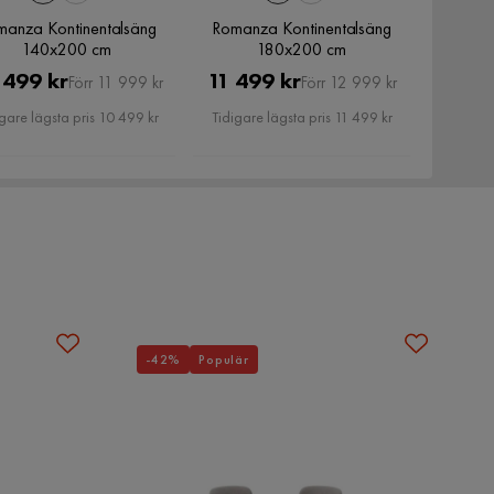
manza Kontinentalsäng
Romanza Kontinentalsäng
140x200 cm
180x200 cm
Pris
Original
Pris
Original
 499 kr
11 499 kr
Förr 11 999 kr
Förr 12 999 kr
Pris
Pris
gare lägsta pris 10 499 kr
Tidigare lägsta pris 11 499 kr
-42%
Populär