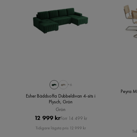
+6
Peyra M
Esher Bäddsoffa Dubbeldivan 4-sits i
Plysch, Grön
Grön
Pris
Original
12 999 kr
Förr 14 499 kr
Pris
Tidigare lägsta pris 12 999 kr
Tid