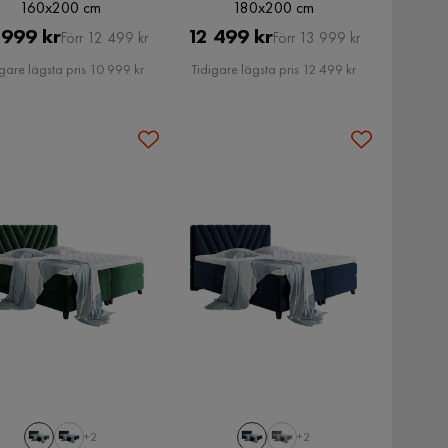
160x200 cm
180x200 cm
Pris
Original
Pris
Original
 999 kr
12 499 kr
Förr 12 499 kr
Förr 13 999 kr
Pris
Pris
gare lägsta pris 10 999 kr
Tidigare lägsta pris 12 499 kr
+2
+2