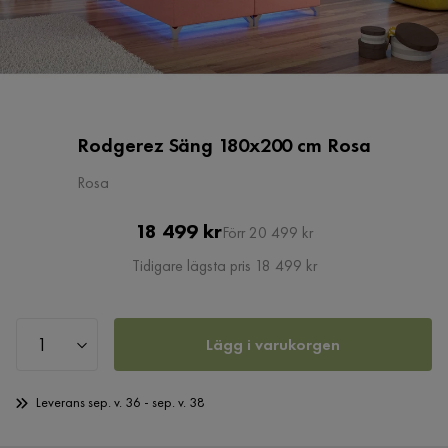
Rodgerez Säng 180x200 cm Rosa
Rosa
Pris
Original
18 499 kr
Förr 20 499 kr
Pris
Tidigare lägsta pris 18 499 kr
Lägg i varukorgen
Leverans sep. v. 36 - sep. v. 38
Öppet köp 365 dagar