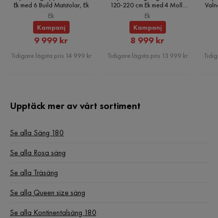
Ek med 6 Build Matstolar, Ek
120-220 cm Ek med 4 Molly
Valn
Matstolar, Ek
Ek
Ek
Kampanj
Kampanj
Rabatterat
Rabatterat
9 999 kr
8 999 kr
Pris
Pris
Tidigare lägsta pris 14 999 kr
Tidigare lägsta pris 13 999 kr
Tidig
Upptäck mer av vårt sortiment
Se alla Säng 180
Se alla Rosa säng
Se alla Träsäng
Se alla Queen size säng
Se alla Kontinentalsäng 180