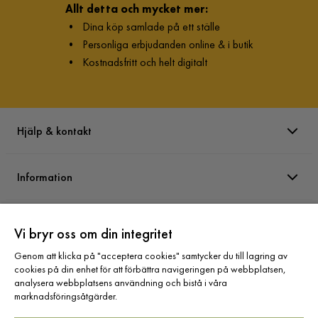
Allt detta och mycket mer:
•
Dina köp samlade på ett ställe
•
Personliga erbjudanden online & i butik
•
Kostnadsfritt och helt digitalt
Hjälp & kontakt
Information
Varumärken
Vi bryr oss om din integritet
Genom att klicka på "acceptera cookies" samtycker du till lagring av
Sortiment
cookies på din enhet för att förbättra navigeringen på webbplatsen,
analysera webbplatsens användning och bistå i våra
marknadsföringsåtgärder.