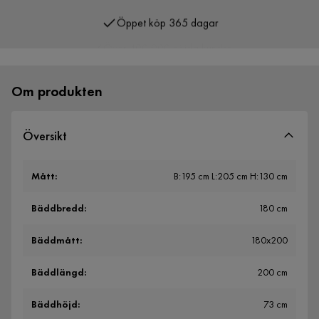
Över 400 000 nöjda kunder
Om produkten
Översikt
Mått
:
B:195 cm L:205 cm H:130 cm
Bäddbredd
:
180 cm
Bäddmått
:
180x200
Bäddlängd
:
200 cm
Bäddhöjd
:
73 cm