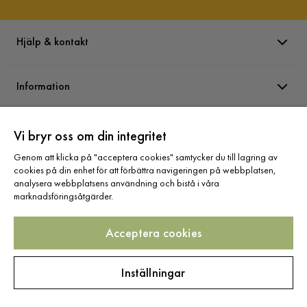
Reglerbar
Nej
Hjälp & kontakt
Färg
Svart
Information
Sänggavel
Utan sänggavel
Serie
Princess
Varumärken
Vi bryr oss om din integritet
Madrass
Hybridmadrass
Genom att klicka på "acceptera cookies" samtycker du till lagring av
cookies på din enhet för att förbättra navigeringen på webbplatsen,
Sortiment
Material bäddmadrass
Skum
analysera webbplatsens användning och bistå i våra
marknadsföringsåtgärder.
Acceptera cookies
Följ oss
Inställningar
Copyright © 2025 Home Furnishing Nordic AB