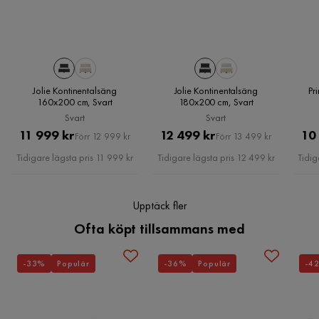
Läs våra
Köpvillkor
för mer information.
Madrass
Hybridmadrass
Mari-Ann R
MR
Serie
Princess
Form
Rektangulär
Sängen verkar vara av bra kvalitet, och jag är mycket nöjd
Jolie Kontinentalsäng
Jolie Kontinentalsäng
Pr
med kundtjänsten och köpet
160x200 cm, Svart
180x200 cm, Svart
Reglerbar
Nej
Svart
Svart
Översatt från norska
•
Visa original
Pris
Original
Pris
Original
11 999 kr
12 499 kr
10
Förr 12 999 kr
Förr 13 499 kr
Färgnamn
Svart
5 år sedan
Pris
Pris
Tidigare lägsta pris 11 999 kr
Tidigare lägsta pris 12 499 kr
Tidig
Sänggavel
Utan sänggavel
Veronika L
VL
Fjädring resårbotten
Bonell
Upptäck fler
Ofta köpt tillsammans med
2 månader sedan
Fjädring resårmadrass
Pocket
Aicha K
-33%
Populär
-36%
Populär
-4
Färg
Svart
AK
Fasthetsgrad
Medium fast
4 år sedan