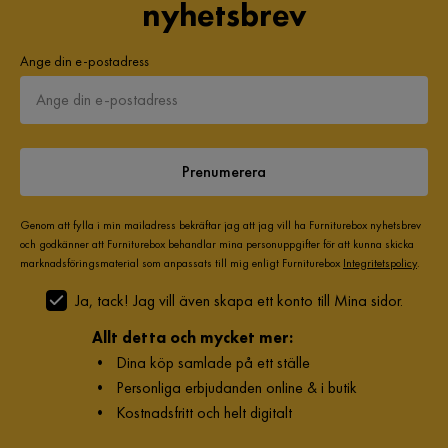
nyhetsbrev
Materialutseende
Tyg
Ange din e-postadress
Sängbotten/box
Resårbotten cm
Övrigt
Prenumerera
Form
Rektangulär
Färgnamn
Svart
Genom att fylla i min mailadress bekräftar jag att jag vill ha Furniturebox nyhetsbrev
och godkänner att Furniturebox behandlar mina personuppgifter för att kunna skicka
Fjädring resårbotten
Bonell
marknadsföringsmaterial som anpassats till mig enligt Furniturebox
Integritetspolicy
.
Ja, tack! Jag vill även skapa ett konto till Mina sidor.
Fjädring resårmadrass
Pocket
Allt detta och mycket mer:
Komfort
Plus
•
Dina köp samlade på ett ställe
•
Personliga erbjudanden online & i butik
Garanti
10 år
•
Kostnadsfritt och helt digitalt
Stil
Tidlös