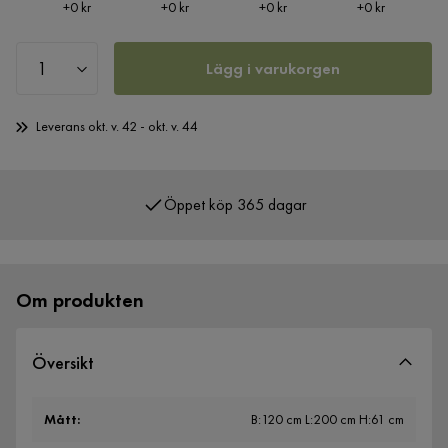
Pris
Pris
Pris
Pris
+
0 kr
+
0 kr
+
0 kr
+
0 kr
Lägg i varukorgen
Leverans okt. v. 42 - okt. v. 44
Öppet köp 365 dagar
Över 400 000 nöjda kunder
Om produkten
Översikt
Mått
:
B:120 cm L:200 cm H:61 cm