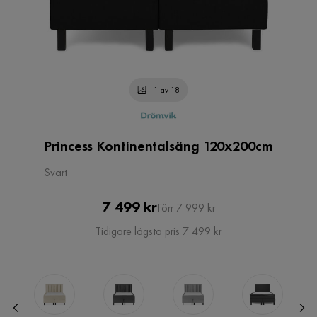
1 av 18
Princess Kontinentalsäng 120x200cm
Svart
Pris
Original
7 499 kr
Förr 7 999 kr
Pris
Tidigare lägsta pris 7 499 kr