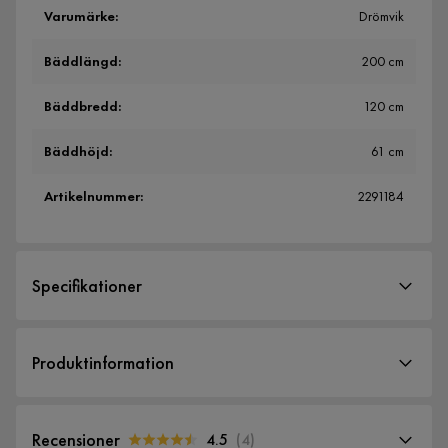
Varumärke
:
Drömvik
Bäddlängd
:
200 cm
Bäddbredd
:
120 cm
Bäddhöjd
:
61 cm
Artikelnummer
:
2291184
Specifikationer
Artikelnummer:
2291184
Produktinformation
Storlek
Bäddlängd
200 cm
Recensioner
4.5
(
4
)