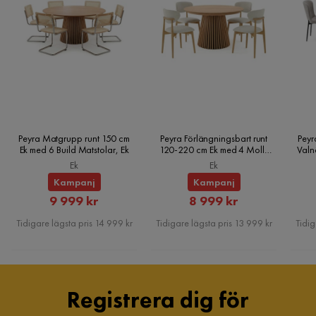
Princess Kontinentalsäng 120x200cm
Verified by Trustvoice
Storlek
Bäddbredd
120 cm
Höjd
61 cm
Peyra Matgrupp runt 150 cm
Peyra Förlängningsbart runt
Peyr
Bäddmått
120x200
Ek med 6 Build Matstolar, Ek
120-220 cm Ek med 4 Molly
Valn
Matstolar, Ek
Ek
Ek
Bäddlängd
200 cm
Kampanj
Kampanj
Rabatterat
Rabatterat
9 999 kr
8 999 kr
Bäddhöjd
61 cm
Pris
Pris
Tidigare lägsta pris 14 999 kr
Tidigare lägsta pris 13 999 kr
Tidig
Bredd
120 cm
Längd
200 cm
Registrera dig för
Material