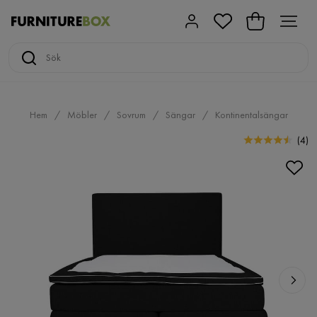
Hem
Möbler
Sovrum
Sängar
Kontinentalsängar
(
4
)