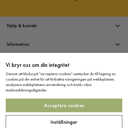
Hjälp & kontakt
Information
Varumärken
Vi bryr oss om din integritet
Genom att klicka på "acceptera cookies" samtycker du till lagring av
cookies på din enhet för att förbättra navigeringen på webbplatsen,
Sortiment
analysera webbplatsens användning och bistå i våra
marknadsföringsåtgärder.
Acceptera cookies
Följ oss
Inställningar