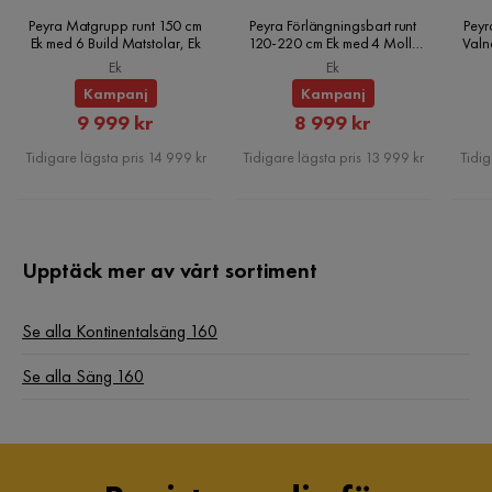
Reglerbar
Nej
Peyra Matgrupp runt 150 cm
Peyra Förlängningsbart runt
Peyr
Ek med 6 Build Matstolar, Ek
120-220 cm Ek med 4 Molly
Valn
Matstolar, Ek
Sänggavel
Med sänggavel
Ek
Ek
Kampanj
Kampanj
Serie
Prato
Rabatterat
Rabatterat
9 999 kr
8 999 kr
Pris
Pris
Tidigare lägsta pris 14 999 kr
Tidigare lägsta pris 13 999 kr
Tidig
Namn klädsel
Rad 8
Madrass
Resårmadrass
Material bäddmadrass
Skum
Upptäck mer av vårt sortiment
Se alla Kontinentalsäng 160
Se alla Säng 160