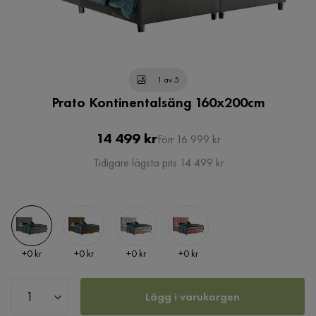
1 av 5
Prato Kontinentalsäng 160x200cm
Pris
Original
14 499 kr
Förr 16 999 kr
Pris
Tidigare lägsta pris 14 499 kr
Pris
Pris
Pris
Pris
+
0 kr
+
0 kr
+
0 kr
+
0 kr
Lägg i varukorgen