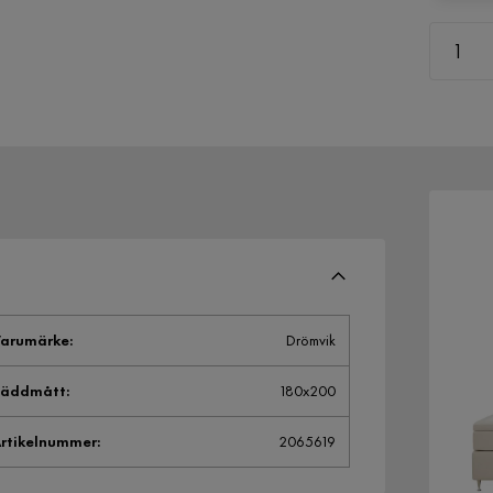
arumärke
:
Drömvik
Bäddmått
:
180x200
rtikelnummer
:
2065619