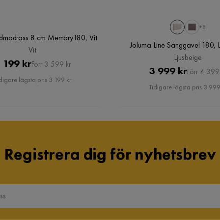
+8
dmadrass 8 cm Memory180, Vit
Joluma Line Sänggavel 180, L
Vit
Ljusbeige
Pris
Original
 199 kr
Förr 3 599 kr
Pris
Original
3 999 kr
Förr 4 399
Pris
digare lägsta pris 3 199 kr
Pris
Tidigare lägsta pris 3 999
Registrera dig för nyhetsbrev