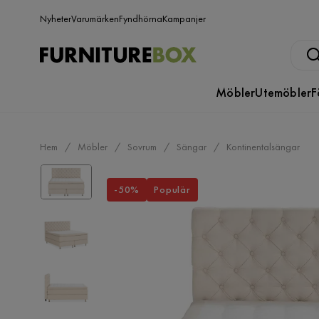
Nyheter
Varumärken
Fyndhörna
Kampanjer
Möbler
Utemöbler
F
Hem
Möbler
Sovrum
Sängar
Kontinentalsängar
-50%
Populär