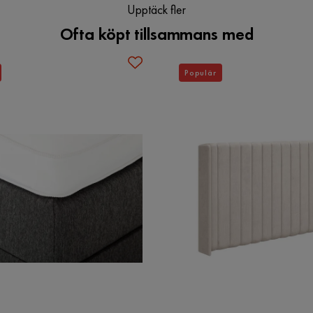
Upptäck fler
1
Ofta köpt tillsammans med
Materialutseende
Tyg
Populär
Materialtyp
Metall
Färgnamn
Beige,Grey
Garanti
10 år
Färg
Beige,Grå
Verified by Trustvoice