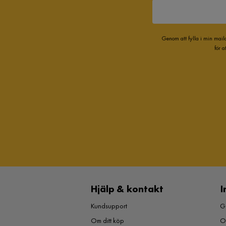
Genom att fylla i min mail
för 
Hjälp & kontakt
I
Kundsupport
Gu
Om ditt köp
O