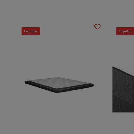
Översatt från norska
•
Visa original
Material
Patrizia S
•
6 månader sedan
Material
Metall
PS
Populär
Populär
Ben
Metall
Övrigt
Mostafa M
•
3 år sedan
MM
Form
Rektangulär
Komfort
Plus
Nilab M
•
4 år sedan
NM
Vikt
1.5 kg
Serie
Celine