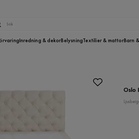
örvaring
Inredning & dekor
Belysning
Textilier & mattor
Barn &
Oslo 
Ljusbeig