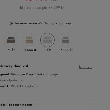
Pris
Tidigare lägsta pris 33 999 kr
Leverans mellan mån 24 aug. - tors 3 sep.
Pris
Pris
Pris
Pris
+
0 kr
−3 000 kr
+
0 kr
−4 000 kr
ddarsy dina val
Ändra val
gavel
:
Sänggavel Djuphäftad
- Ljusbeige
Silver
- Ljusbeige
mått
:
180x200
- Ljusbeige
rodukten säljer snabbt!