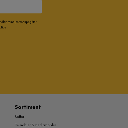
andlar mina personuppgifter
olicy
.
Sortiment
Soffor
Tv-möbler & mediamöbler