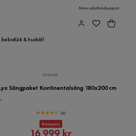
Mina sidor
Kundsupport
 bebis
Kök & hushåll
Lyx Sängpaket Kontinentalsäng 180x200 cm
e
(
6
)
Kampanj
Rabatterat
16 999 kr