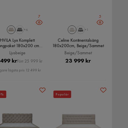
7
5
+6
+1
HVILA Lyx Komplett
Celine Kontinentalsäng
ngpaket 180x200 cm
180x200cm, Beige/Sammet
inentalsäng med knappad
Ljusbeige
Beige/Sammet
sänggavel, Ljusbeige
Pris
Original
Pris
 499 kr
23 999 kr
Förr 25 999 kr
Pris
gare lägsta pris 12 499 kr
0%
Populär