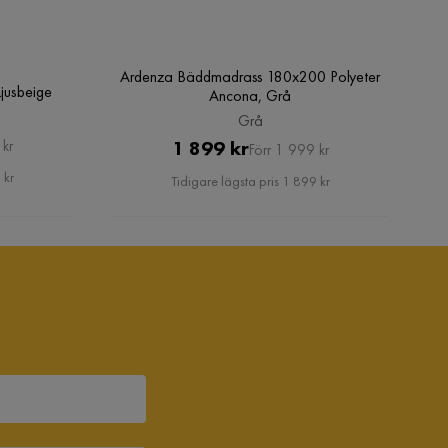
Ardenza Bäddmadrass 180x200 Polyeter
jusbeige
Ancona, Grå
Grå
Pris
Original
1 899 kr
 kr
Förr 1 999 kr
Pris
 kr
Tidigare lägsta pris 1 899 kr