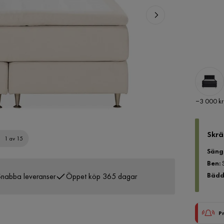
Pris
−3 000 kr
Skrä
1 av 15
Säng
Ben
:
Bädd
nabba leveranser
Öppet köp 365 dagar
P