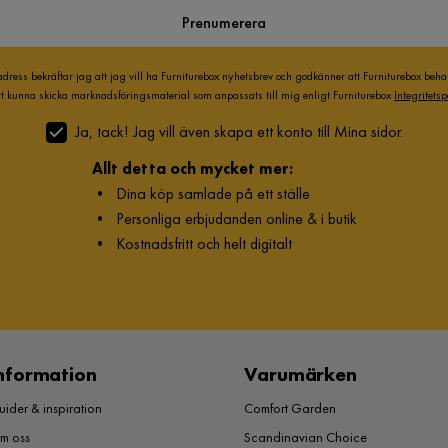
Prenumerera
adress bekräftar jag att jag vill ha Furniturebox nyhetsbrev och godkänner att Furniturebox beh
att kunna skicka marknadsföringsmaterial som anpassats till mig enligt Furniturebox
Integritetsp
Ja, tack! Jag vill även skapa ett konto till Mina sidor.
Allt detta och mycket mer:
•
Dina köp samlade på ett ställe
•
Personliga erbjudanden online & i butik
•
Kostnadsfritt och helt digitalt
nformation
Varumärken
ider & inspiration
Comfort Garden
m oss
Scandinavian Choice