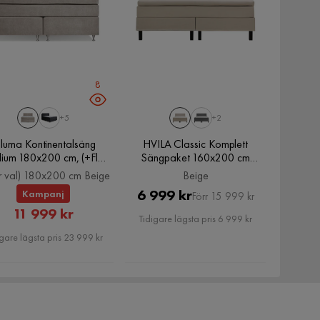
8
+5
+2
oluma Kontinentalsäng
HVILA Classic Komplett
ium 180x200 cm, (+Fler
Sängpaket 160x200 cm
al) 180x200 cm Beige
Kontinentalsäng med diamant
er val) 180x200 cm Beige
Beige
sänggavel, Beige
Pris
Original
6 999 kr
Kampanj
Förr 15 999 kr
Rabatterat
11 999 kr
Pris
Tidigare lägsta pris 6 999 kr
Pris
gare lägsta pris 23 999 kr