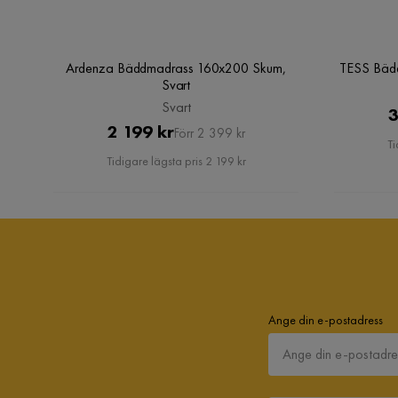
Ardenza Bäddmadrass 160x200 Skum,
TESS Bäd
Svart
Svart
3
Pris
Original
2 199 kr
Förr 2 399 kr
Ti
Pris
Tidigare lägsta pris 2 199 kr
Ange din e-postadress