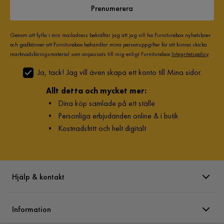
Pilling av 1 till 5
4
Verified by Trustvoice
Prenumerera
Martindale
45000
Genom att fylla i min mailadress bekräftar jag att jag vill ha Furniturebox nyhetsbrev
och godkänner att Furniturebox behandlar mina personuppgifter för att kunna skicka
Materialutseende
Tyg
marknadsföringsmaterial som anpassats till mig enligt Furniturebox
Integritetspolicy
.
Ja, tack! Jag vill även skapa ett konto till Mina sidor.
Tillverkarens namn klädsel
Inari 80
Allt detta och mycket mer:
Sammansättning
100% polyester
•
Dina köp samlade på ett ställe
•
Personliga erbjudanden online & i butik
Klädselutseende
Tyg
•
Kostnadsfritt och helt digitalt
Övrigt
Vikt
22.5 kg
Hjälp & kontakt
Form
Rektangulär
Information
Färgnamn
Mörkblå