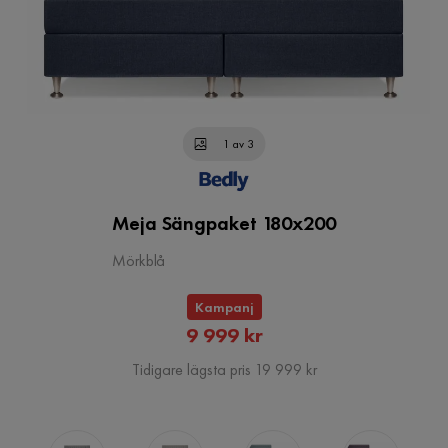
1 av 3
Meja Sängpaket 180x200
Mörkblå
Kampanj
Rabatterat
9 999 kr
Pris
Tidigare lägsta pris 19 999 kr