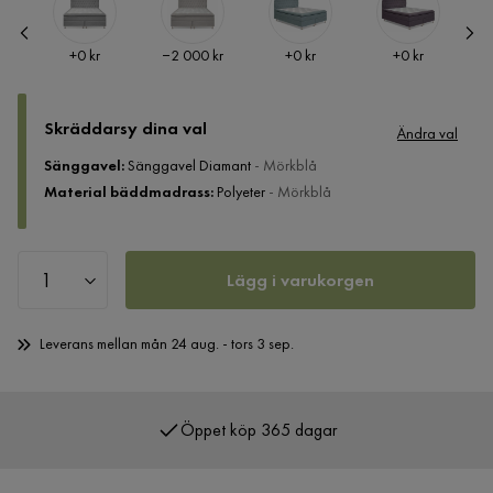
Pris
Pris
Pris
Pris
+
0 kr
−2 000 kr
+
0 kr
+
0 kr
Skräddarsy dina val
Ändra val
Sänggavel
:
Sänggavel Diamant
- Mörkblå
Material bäddmadrass
:
Polyeter
- Mörkblå
Lägg i varukorgen
Leverans mellan mån 24 aug. - tors 3 sep.
Öppet köp 365 dagar
Över 400 000 nöjda kunder