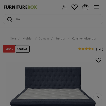
Hem
Möbler
Sovrum
Sängar
Kontinentalsängar
-50%
Outlet
(
190
)