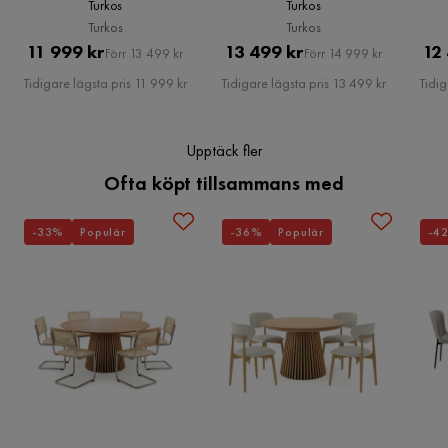
Turkos
Turkos
Generösa mått på 184x218 cm
Turkos
Turkos
Klädsel i 100% polyester med sammetstextur
Pris
Original
Pris
Original
Funktion
11 999 kr
13 499 kr
12
Tidlös turkos färg (Chicago 18)
Förr 13 499 kr
Förr 14 999 kr
Pris
Pris
Tidigare lägsta pris 11 999 kr
Tidigare lägsta pris 13 499 kr
Tidig
Förvaring
Ja
Övrigt
Upptäck fler
Ofta köpt tillsammans med
Form
Rektangulär
Färgnamn
Chicago 18
-33%
Populär
-36%
Populär
-4
Utseende
Sammet
Stil
Tidlös
Reglerbar
Nej
Färg
Turkos