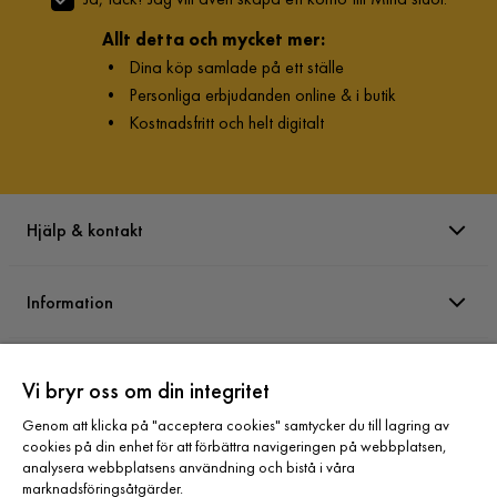
Allt detta och mycket mer:
•
Dina köp samlade på ett ställe
•
Personliga erbjudanden online & i butik
•
Kostnadsfritt och helt digitalt
Hjälp & kontakt
Information
Varumärken
Vi bryr oss om din integritet
Genom att klicka på "acceptera cookies" samtycker du till lagring av
Sortiment
cookies på din enhet för att förbättra navigeringen på webbplatsen,
analysera webbplatsens användning och bistå i våra
marknadsföringsåtgärder.