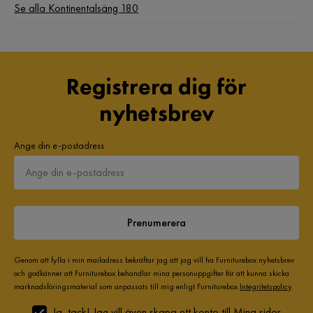
Se alla Kontinentalsäng 180
Registrera dig för
nyhetsbrev
Ange din e-postadress
Prenumerera
Genom att fylla i min mailadress bekräftar jag att jag vill ha Furniturebox nyhetsbrev
och godkänner att Furniturebox behandlar mina personuppgifter för att kunna skicka
marknadsföringsmaterial som anpassats till mig enligt Furniturebox
Integritetspolicy
.
Ja, tack! Jag vill även skapa ett konto till Mina sidor.