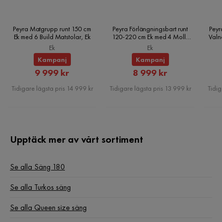
Sänggavel
Med sänggavel
Serie
Peyra Matgrupp runt 150 cm
Peyra Förlängningsbart runt
Peyr
Ek med 6 Build Matstolar, Ek
120-220 cm Ek med 4 Molly
Valn
Matstolar, Ek
Namn klädsel
Chicago 18
Ek
Ek
Kampanj
Kampanj
Material bäddmadrass
Skum
Rabatterat
Rabatterat
9 999 kr
8 999 kr
Pris
Pris
Tidigare lägsta pris 14 999 kr
Tidigare lägsta pris 13 999 kr
Tidig
Upptäck mer av vårt sortiment
Se alla Säng 180
Se alla Turkos säng
Se alla Queen size säng