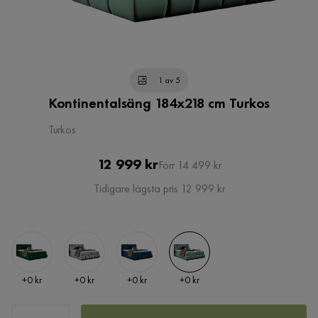
1 av 5
Kontinentalsäng 184x218 cm Turkos
Turkos
Pris
Original
12 999 kr
Förr 14 499 kr
Pris
Tidigare lägsta pris 12 999 kr
Pris
Pris
Pris
Pris
+
0 kr
+
0 kr
+
0 kr
+
0 kr