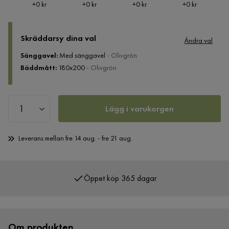
Pris
Pris
Pris
Pris
+
0 kr
+
0 kr
+
0 kr
+
0 kr
Skräddarsy dina val
Ändra val
Sänggavel
:
Med sänggavel
- Olivgrön
Bäddmått
:
180x200
- Olivgrön
Lägg i varukorgen
Leverans mellan fre 14 aug. - fre 21 aug.
Öppet köp 365 dagar
Om produkten