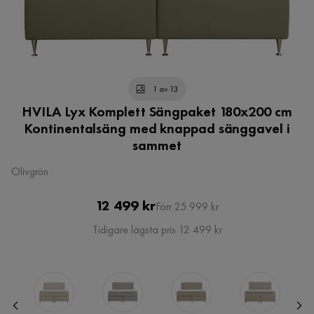
1 av 13
HVILA Lyx Komplett Sängpaket 180x200 cm
Kontinentalsäng med knappad sänggavel i
sammet
Olivgrön
Pris
Original
12 499 kr
Förr 25 999 kr
Pris
Tidigare lägsta pris 12 499 kr