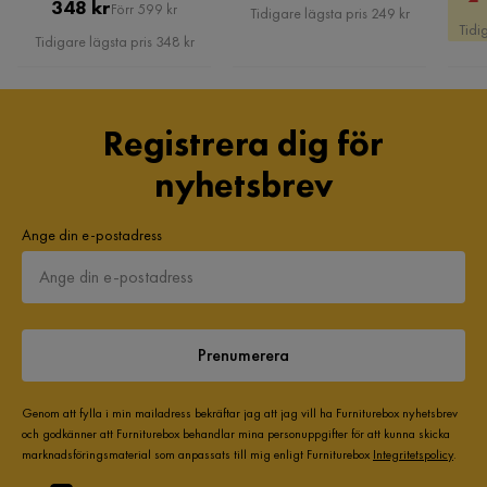
Pris
Original
348 kr
Pris
Förr 599 kr
Tidigare lägsta pris 249 kr
5 månader sedan
2
Tidi
Pris
Fasthetsgrad
Mediumfast
Tidigare lägsta pris 348 kr
Ajsela N
AN
Färg ben
Svart
Registrera dig för
Jag är nöjd med allt
HVILA Lyx Kontinentalsäng 180x200 cm
nyhetsbrev
5 månader sedan
2
Storlek
Marcus
Ange din e-postadress
Bäddbredd
180 cm
M
Höjd
69 cm
Sjukt skön säng o min dotter är verkligen supernöjd!
Höjd resårbotten
30 cm
5 månader sedan
2
Prenumerera
Bäddmått
180x200
Annika
A
Genom att fylla i min mailadress bekräftar jag att jag vill ha Furniturebox nyhetsbrev
och godkänner att Furniturebox behandlar mina personuppgifter för att kunna skicka
Höjd på madrass
19 cm
marknadsföringsmaterial som anpassats till mig enligt Furniturebox
Integritetspolicy
.
Snygg och skön säng! Vi är jättenöjda!
Sockel/Ben Höjd
12 cm