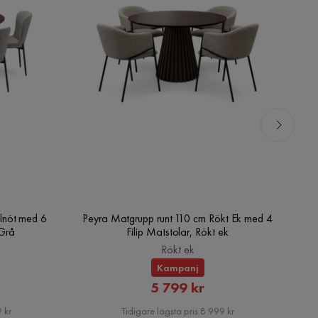
lnöt med 6
Peyra Matgrupp runt 110 cm Rökt Ek med 4
V
/Grå
Filip Matstolar, Rökt ek
Rökt ek
Kampanj
rat
Rabatterat
5 799 kr
Pris
 kr
Tidigare lägsta pris 8 999 kr