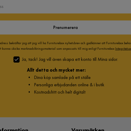
Prenumerera
adress bekräftar jag att jag vill ha Furniturebox nyhetsbrev och godkänner att Furniturebox beh
att kunna skicka marknadsföringsmaterial som anpassats till mig enligt Furniturebox
Integritetsp
Ja, tack! Jag vill även skapa ett konto till Mina sidor.
Allt detta och mycket mer:
•
Dina köp samlade på ett ställe
•
Personliga erbjudanden online & i butik
•
Kostnadsfritt och helt digitalt
nformation
Varumärken