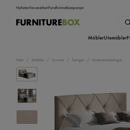
Nyheter
Varumärken
Fyndhörna
Kampanjer
Möbler
Utemöbler
F
Hem
Möbler
Sovrum
Sängar
Kontinentalsängar