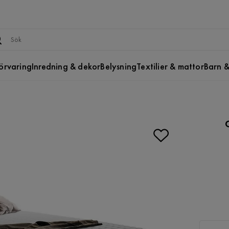
örvaring
Inredning & dekor
Belysning
Textilier & mattor
Barn &