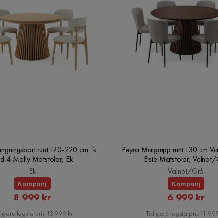
ängningsbart runt 120-220 cm Ek
Peyra Matgrupp runt 130 cm Va
d 4 Molly Matstolar, Ek
Elsie Matstolar, Valnöt
Ek
Valnöt/Grå
Kampanj
Kampanj
Rabatterat
Rabatte
8 999 kr
6 999 kr
Pris
Pris
igare lägsta pris 13 999 kr
Tidigare lägsta pris 11 999