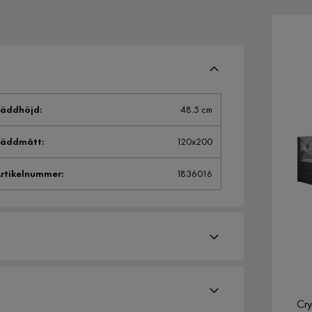
Bäddhöjd
:
48.5 cm
Bäddmått
:
120x200
rtikelnummer
:
1836016
Cry