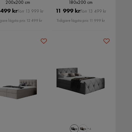
200x200 cm
180x200 cm
Pris
Original
Pris
Original
 499 kr
11 999 kr
Förr 13 999 kr
Förr 13 499 kr
Pris
Pris
gare lägsta pris 12 499 kr
Tidigare lägsta pris 11 999 kr
+4