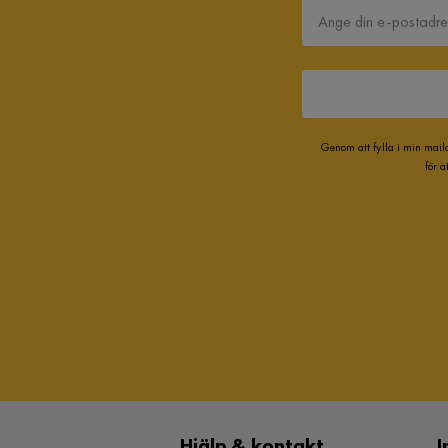
Genom att fylla i min mail
för 
Hjälp & kontakt
I