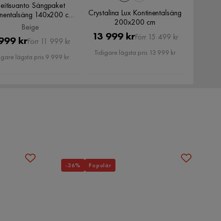
eitisuanto Sängpaket
Crystalina Lux Kontinentalsäng
inentalsäng 140x200 cm,
200x200 cm
Beige
Beige
Pris
Original
13 999 kr
Förr 15 499 kr
Pris
Original
999 kr
Förr 11 999 kr
Pris
Tidigare lägsta pris 13 999 kr
Pris
igare lägsta pris 9 999 kr
-36%
Populär