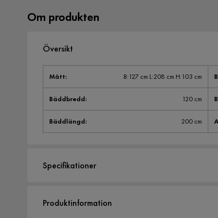
Om produkten
Översikt
Mått
:
B:127 cm L:208 cm H:103 cm
Bäddbredd
:
120 cm
Bäddlängd
:
200 cm
A
Specifikationer
Artikelnummer:
1836016
Produktinformation
Storlek