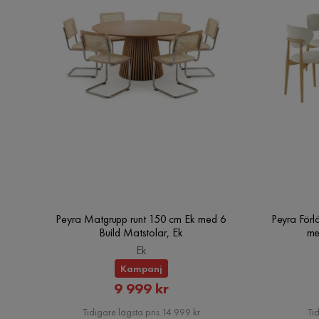
Peyra Matgrupp runt 150 cm Ek med 6
Peyra Förl
Build Matstolar, Ek
me
Ek
Kampanj
Rabatterat
9 999 kr
Pris
Tidigare lägsta pris 14 999 kr
Tid