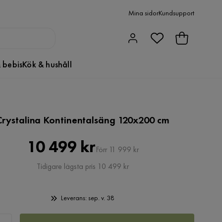
Mina sidor
Kundsupport
 bebis
Kök & hushåll
Crystalina Kontinentalsäng 120x200 cm
Pris
Original
10 499 kr
Förr 11 999 kr
Pris
Tidigare lägsta pris 10 499 kr
Leverans: sep. v. 38