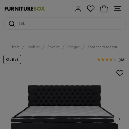
Hem
Möbler
Sovrum
Sängar
Kontinentalsängar
Outlet
(
46
)