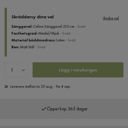
Skräddarsy dina val
Ändra val
Sänggavel
:
Celine Sänggavel 210 cm
- Svart
Fasthetsgrad
:
Medel/Mjuk
- Svart
Material bäddmadrass
:
Latex
- Svart
Ben
:
Matt Stål
- Svart
Lägg i varukorgen
Leverans mellan tis 25 aug. - fre 4 sep.
Öppet köp 365 dagar
Över 400 000 nöjda kunder