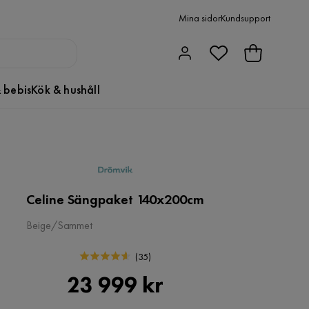
Mina sidor
Kundsupport
 bebis
Kök & hushåll
Celine Sängpaket 140x200cm
Beige/Sammet
(
35
)
Pris
23 999 kr