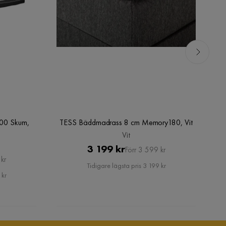
00 Skum,
TESS Bäddmadrass 8 cm Memory180, Vit
M
Vit
Pris
Original
3 199 kr
Förr 3 599 kr
kr
Pris
Tidigare lägsta pris 3 199 kr
 kr