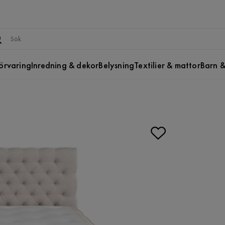
örvaring
Inredning & dekor
Belysning
Textilier & mattor
Barn &