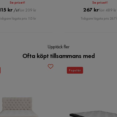
Se priset!
Se priset!
Pris
Original
Pris
Original
115 kr
267 kr
fantastisk sovkomfort och matchande snygga
/st
Förr 209 kr
Förr 489 kr
Vikt
22 kg
styg som finns i flera olika färger att välja
Pris
Pris
idigare lägsta pris 115 kr
Tidigare lägsta pris 267 
litet, och du kommer längta efter att få krypa ner i
Serie
Celine
1
1
Upptäck fler
k
Ofta köpt tillsammans med
 :)
Populär
2
Materialutseende
Tyg
Materialtyp
Metall
1