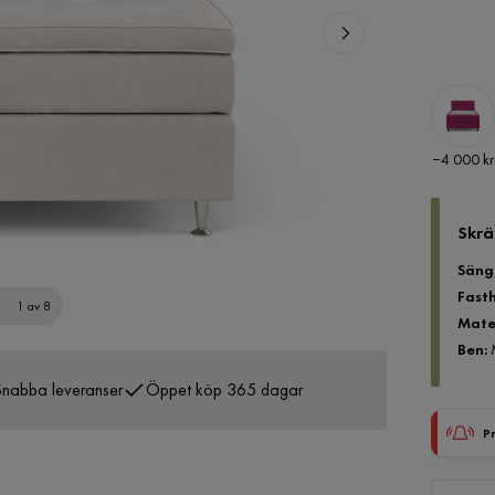
Pris
−4 000 kr
Skrä
Säng
Fast
1 av 8
Mate
Ben
:
nabba leveranser
Öppet köp 365 dagar
P