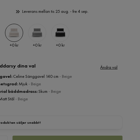
Leverans mellan tis 25 aug. - fre 4 sep.
Pris
Pris
Pris
+
0 kr
+
0 kr
+
0 kr
ddarsy dina val
Ändra val
gavel
:
Celine Sänggavel 140 cm
- Beige
hetsgrad
:
Mjuk
- Beige
rial bäddmadrass
:
Skum
- Beige
Matt Stål
- Beige
rodukten säljer snabbt!