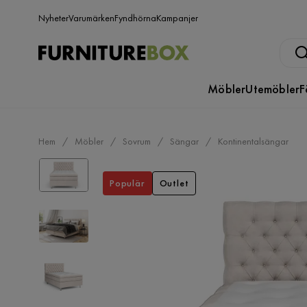
Nyheter
Varumärken
Fyndhörna
Kampanjer
Möbler
Utemöbler
F
Hem
Möbler
Sovrum
Sängar
Kontinentalsängar
Populär
Outlet