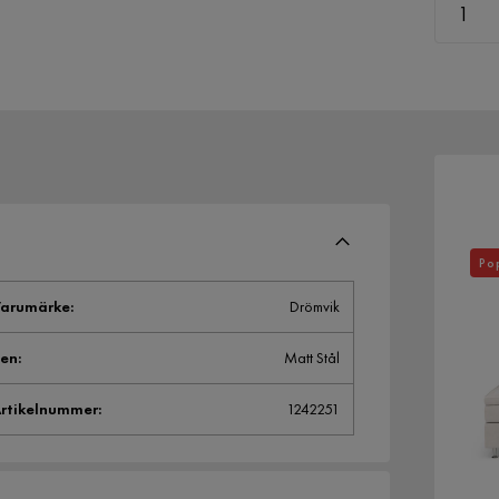
Po
arumärke
:
Drömvik
en
:
Matt Stål
rtikelnummer
:
1242251