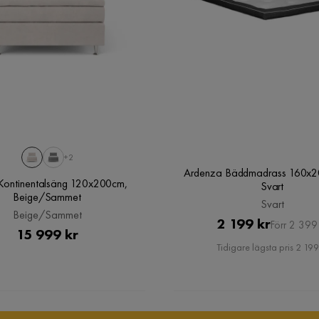
Färgnamn
Beige,Grey
Garanti
10 år
1
Färg
Beige,Grå
+2
Verified by Trustvoice
Ardenza Bäddmadrass 160x2
 Kontinentalsäng 120x200cm,
Svart
Beige/Sammet
Svart
Beige/Sammet
Pris
Original
2 199 kr
Förr 2 399 
Pris
15 999 kr
Pris
Tidigare lägsta pris 2 199