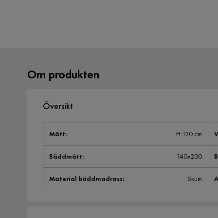
Om produkten
Översikt
Mått
:
H:120 cm
V
Bäddmått
:
140x200
B
Material bäddmadrass
:
Skum
A