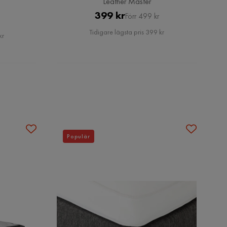
Leather Master
Pris
Original
399 kr
Förr 499 kr
Pris
Tidigare lägsta pris 399 kr
kr
Populär