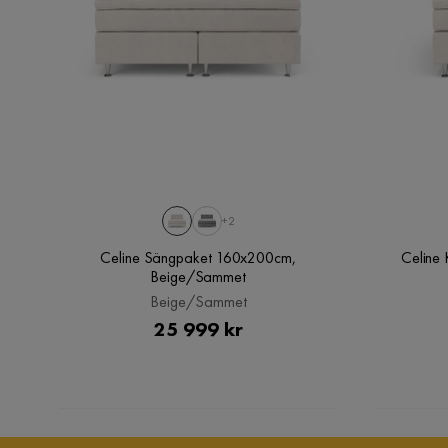
Övrigt
Helena H
•
5 år sedan
HH
Form
Rektangulär
Jätteskön säng
Komfort
Plus
Vikt
1.5 kg
Visa fler recensioner
Serie
Celine
+2
Celine Sängpaket 160x200cm,
Celine
Beige/Sammet
Beige/Sammet
Pris
25 999 kr