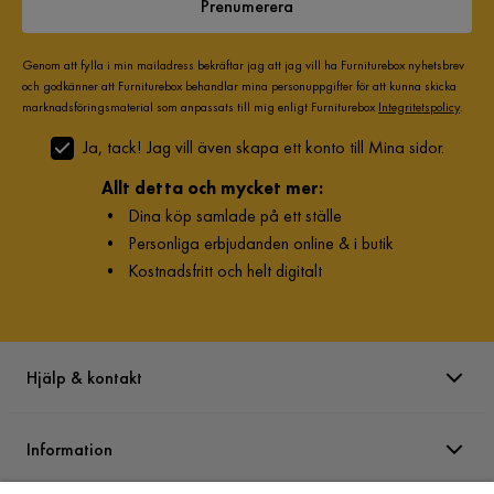
Prenumerera
Verified by Trustvoice
Genom att fylla i min mailadress bekräftar jag att jag vill ha Furniturebox nyhetsbrev
och godkänner att Furniturebox behandlar mina personuppgifter för att kunna skicka
marknadsföringsmaterial som anpassats till mig enligt Furniturebox
Integritetspolicy
.
Ja, tack! Jag vill även skapa ett konto till Mina sidor.
Allt detta och mycket mer:
•
Dina köp samlade på ett ställe
•
Personliga erbjudanden online & i butik
•
Kostnadsfritt och helt digitalt
Hjälp & kontakt
Information