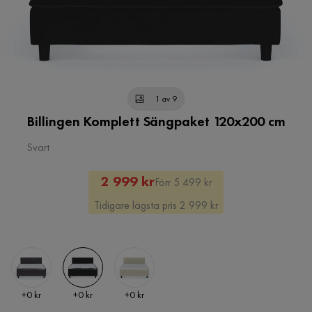
1 av 9
Billingen Komplett Sängpaket 120x200 cm
Svart
Rabatterat
Original
2 999 kr
Förr 5 499 kr
Pris
Pris
Tidigare lägsta pris 2 999 kr
Pris
Pris
Pris
+
0 kr
+
0 kr
+
0 kr