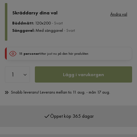
Skräddarsy dina val
Ändra val
Bäddmått
:
120x200
- Svart
Sänggavel
:
Med sänggavel
- Svart
11 personer
tittar just nu på den här produkten
Lägg i varukorgen
Snabb leverans! Leverans mellan tis 11 aug. - mån 17 aug.
Öppet köp 365 dagar
Över 400 000 nöjda kunder