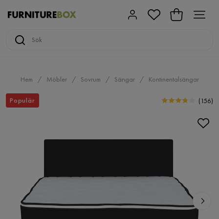
Hem
Möbler
Sovrum
Sängar
Kontinentalsängar
Populär
(
156
)