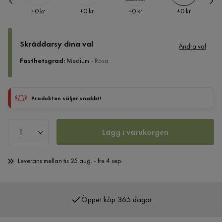
Pris
Pris
Pris
Pris
+
0 kr
+
0 kr
+
0 kr
+
0 kr
Skräddarsy dina val
Ändra val
Fasthetsgrad
:
Medium
- Rosa
Produkten säljer snabbt!
Lägg i varukorgen
Leverans mellan tis 25 aug. - fre 4 sep.
Öppet köp 365 dagar
Över 400 000 nöjda kunder