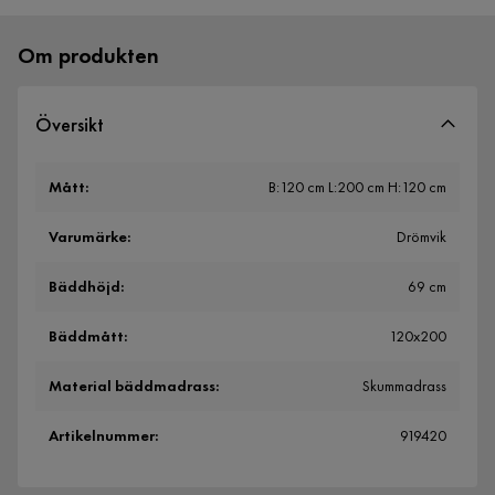
Om produkten
Översikt
Mått
:
B:120 cm L:200 cm H:120 cm
Varumärke
:
Drömvik
Bäddhöjd
:
69 cm
Bäddmått
:
120x200
Material bäddmadrass
:
Skummadrass
Artikelnummer
:
919420