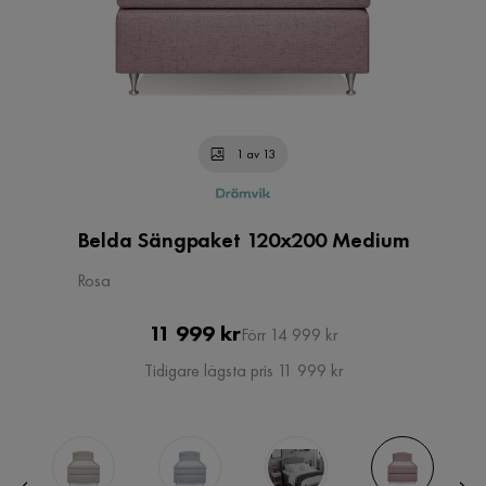
1 av 13
Belda Sängpaket 120x200 Medium
Rosa
Pris
Original
11 999 kr
Förr 14 999 kr
Pris
Tidigare lägsta pris 11 999 kr