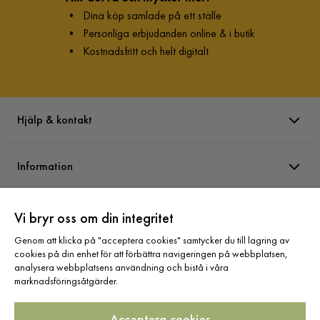
•
Dina köp samlade på ett ställe
•
Personliga erbjudanden online & i butik
•
Kostnadsfritt och helt digitalt
Hjälp & kontakt
Information
Varumärken
Vi bryr oss om din integritet
Genom att klicka på "acceptera cookies" samtycker du till lagring av
cookies på din enhet för att förbättra navigeringen på webbplatsen,
Sortiment
analysera webbplatsens användning och bistå i våra
marknadsföringsåtgärder.
Acceptera cookies