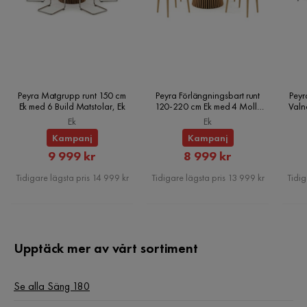
Fjädring resårbotten
Ingen
Reglerbar
Nej
Montering krävs
Ja
Peyra Matgrupp runt 150 cm
Peyra Förlängningsbart runt
Peyr
Vikt
62.5 kg
Ek med 6 Build Matstolar, Ek
120-220 cm Ek med 4 Molly
Valn
Matstolar, Ek
Ek
Ek
Skötselråd
Torka av med lätt fuktig trasa.
Kampanj
Kampanj
Rabatterat
Rabatterat
9 999 kr
8 999 kr
Färg
Brun
Pris
Pris
Tidigare lägsta pris 14 999 kr
Tidigare lägsta pris 13 999 kr
Tidig
Sänggavel
Med sänggavel
Serie
Adilen
Upptäck mer av vårt sortiment
Madrass
Resårmadrass
Se alla Säng 180
Material bäddmadrass
Ingår inte