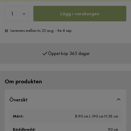
Lägg i varukorgen
Leverans mellan tis 25 aug. - fre 4 sep.
Öppet köp 365 dagar
Över 400 000 nöjda kunder
Om produkten
Översikt
Mått
:
B:90 cm L:190 cm H:38 cm
Bäddbredd
:
90 cm