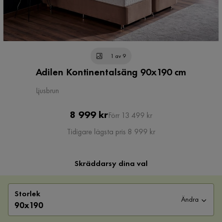
1 av 9
Adilen Kontinentalsäng 90x190 cm
Ljusbrun
Pris
Original
8 999 kr
Förr 13 499 kr
Pris
Tidigare lägsta pris 8 999 kr
Skräddarsy dina val
Storlek
Ändra
90x190