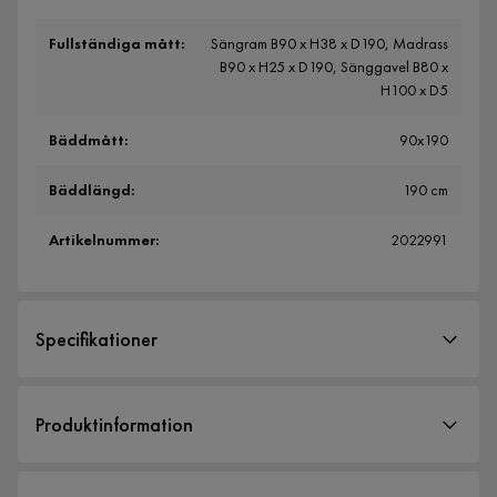
Fullständiga mått
:
Sängram B90 x H38 x D190, Madrass
B90 x H25 x D190, Sänggavel B80 x
H100 x D5
Bäddmått
:
90x190
Bäddlängd
:
190 cm
Artikelnummer
:
2022991
Specifikationer
Artikelnummer:
2022991
Produktinformation
Storlek
Adilen Kontinentalsäng 90x190 cm är en komplett säng som
Bäddbredd
90 cm