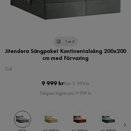
1 av 5
Jitendera Sängpaket Kontinentalsäng 200x200
cm med Förvaring
Grå
Pris
Original
9 999 kr
Förr 11 999 kr
Pris
Tidigare lägsta pris 9 999 kr
Pris
Pris
Pris
Pris
P
+
0 kr
+
1 500 kr
+
1 500 kr
+
1 500 kr