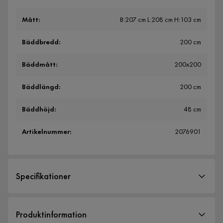
Mått
:
B:207 cm L:208 cm H:103 cm
Bäddbredd
:
200 cm
Bäddmått
:
200x200
Bäddlängd
:
200 cm
Bäddhöjd
:
48 cm
Artikelnummer
:
2076901
Specifikationer
Artikelnummer:
2076901
Produktinformation
Storlek