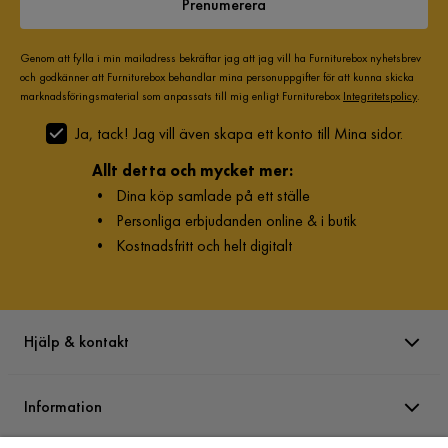
Prenumerera
Genom att fylla i min mailadress bekräftar jag att jag vill ha Furniturebox nyhetsbrev
och godkänner att Furniturebox behandlar mina personuppgifter för att kunna skicka
marknadsföringsmaterial som anpassats till mig enligt Furniturebox
Integritetspolicy
.
Ja, tack! Jag vill även skapa ett konto till Mina sidor.
Allt detta och mycket mer:
•
Dina köp samlade på ett ställe
•
Personliga erbjudanden online & i butik
•
Kostnadsfritt och helt digitalt
Hjälp & kontakt
Information