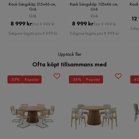
Rauk Sängskåp 215x46 cm,
Rauk Sängskåp 105x46 cm,
Rauk
Grå
Grå
Vikt
134 kg
Grå
Grå
12
Pris
Original
Pris
Original
8 999 kr
8 999 kr
Förr 9 999 kr
Förr 9 999 kr
Färg
Vit
Tidig
Pris
Pris
Tidigare lägsta pris 8 999 kr
Tidigare lägsta pris 8 999 kr
Madrass
Ingår ej
Upptäck fler
Serie
Rauk
Ofta köpt tillsammans med
Madrass
Ingår ej
-33%
Populär
-36%
Populär
-4