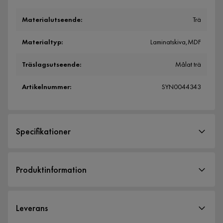
Materialutseende
:
Trä
Materialtyp
:
Laminatskiva,MDF
Träslagsutseende
:
Målat trä
Artikelnummer
:
SYN0044343
Specifikationer
Artikelnummer:
SYN0044343
Produktinformation
Storlek
Höjd
107 cm
Leverans
Bäddmått
90x200