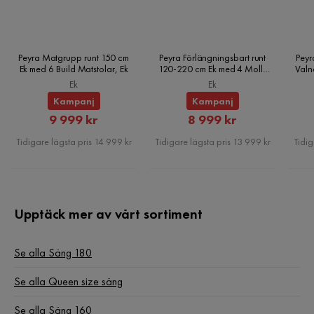
Peyra Matgrupp runt 150 cm
Peyra Förlängningsbart runt
Peyr
Ek med 6 Build Matstolar, Ek
120-220 cm Ek med 4 Molly
Valn
Matstolar, Ek
Ek
Ek
Kampanj
Kampanj
Rabatterat
Rabatterat
9 999 kr
8 999 kr
Pris
Pris
Tidigare lägsta pris 14 999 kr
Tidigare lägsta pris 13 999 kr
Tidig
Upptäck mer av vårt sortiment
Se alla Säng 180
Se alla Queen size säng
Se alla Säng 160