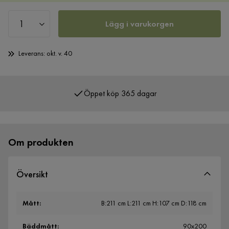
Lägg i varukorgen
Leverans: okt. v. 40
Öppet köp 365 dagar
Över 400 000 nöjda kunder
Om produkten
Översikt
Mått
:
B:211 cm L:211 cm H:107 cm D:118 cm
Bäddmått
:
90x200