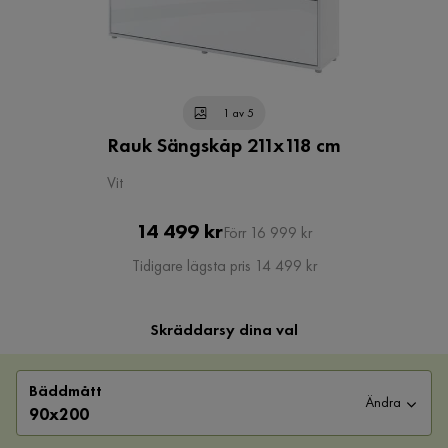
1 av 5
Rauk Sängskåp 211x118 cm
Vit
Pris
Original
14 499 kr
Förr 16 999 kr
Pris
Tidigare lägsta pris 14 499 kr
Skräddarsy dina val
Bäddmått
Ändra
90x200