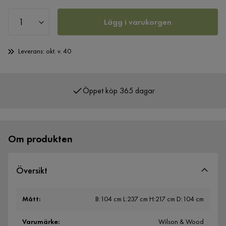
Lägg i varukorgen
Leverans: okt. v. 40
Öppet köp 365 dagar
Över 400 000 nöjda kunder
Om produkten
Översikt
Mått
:
B:104 cm L:237 cm H:217 cm D:104 cm
Varumärke
:
Wilson & Wood