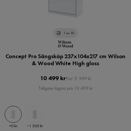
1 av 10
Concept Pro Sängskåp 237x104x217 cm Wilson
& Wood White High gloss
Pris
Original
10 499 kr
Förr 11 999 kr
Pris
Tidigare lägsta pris 10 499 kr
Pris
Pris
+
0 kr
−1 500 kr