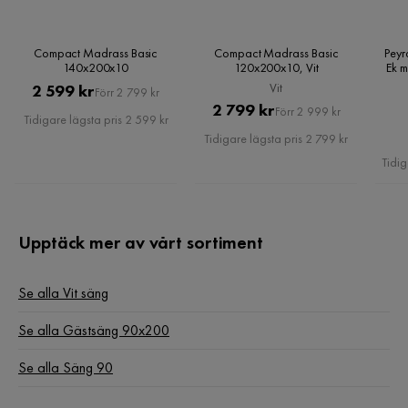
Compact Madrass Basic
Compact Madrass Basic
Peyr
Vi rekommenderar att ni använder er av en Hemfixare: Klicka
140x200x10
120x200x10, Vit
Ek m
här
Pris
Original
Vit
2 599 kr
Förr 2 799 kr
Pris
Original
2 799 kr
Pris
Förr 2 999 kr
Tidigare lägsta pris 2 599 kr
Pris
Tidigare lägsta pris 2 799 kr
Tidig
Upptäck mer av vårt sortiment
Se alla Vit säng
Se alla Gästsäng 90x200
Se alla Säng 90