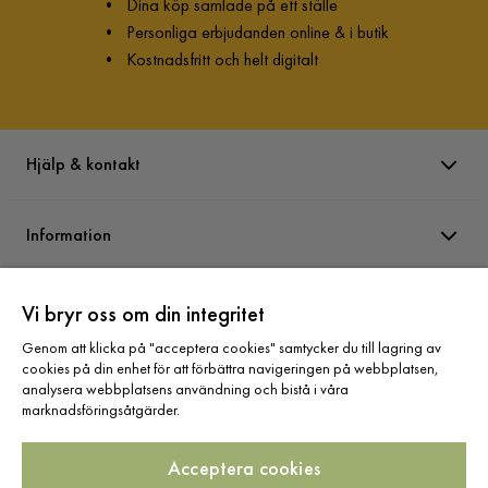
•
Dina köp samlade på ett ställe
•
Personliga erbjudanden online & i butik
•
Kostnadsfritt och helt digitalt
Hjälp & kontakt
Information
Varumärken
Vi bryr oss om din integritet
Genom att klicka på "acceptera cookies" samtycker du till lagring av
cookies på din enhet för att förbättra navigeringen på webbplatsen,
Sortiment
analysera webbplatsens användning och bistå i våra
marknadsföringsåtgärder.
Acceptera cookies