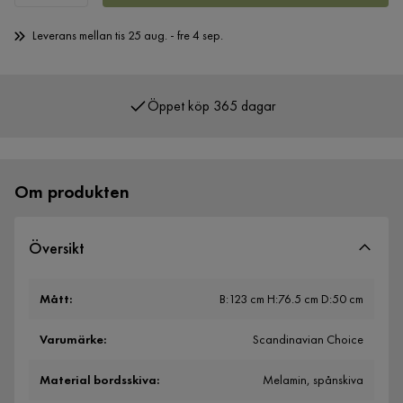
Leverans mellan tis 25 aug. - fre 4 sep.
Öppet köp 365 dagar
Över 400 000 nöjda kunder
Om produkten
Översikt
Mått
:
B:123 cm H:76.5 cm D:50 cm
Varumärke
:
Scandinavian Choice
Material bordsskiva
:
Melamin, spånskiva