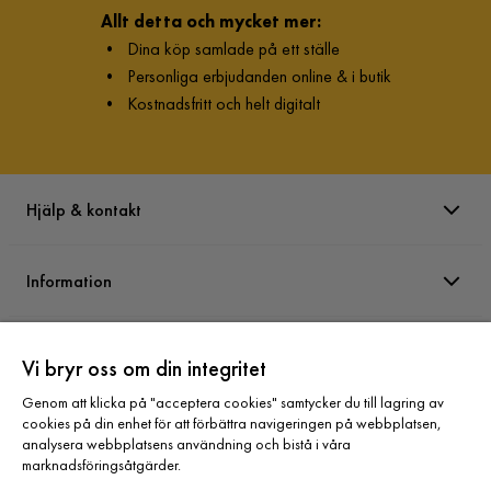
Allt detta och mycket mer:
•
Dina köp samlade på ett ställe
•
Personliga erbjudanden online & i butik
•
Kostnadsfritt och helt digitalt
Hjälp & kontakt
Information
Varumärken
Vi bryr oss om din integritet
Genom att klicka på "acceptera cookies" samtycker du till lagring av
Sortiment
cookies på din enhet för att förbättra navigeringen på webbplatsen,
analysera webbplatsens användning och bistå i våra
marknadsföringsåtgärder.