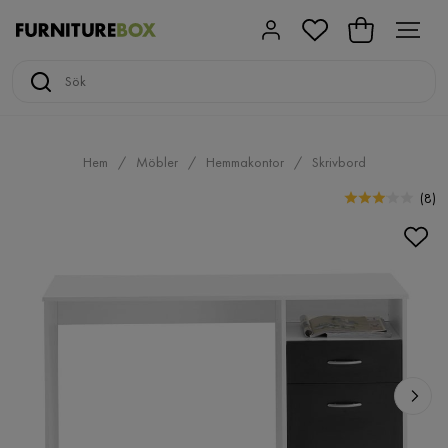
Hem
Möbler
Hemmakontor
Skrivbord
(
8
)