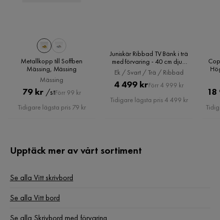
Omar
Serie
Jackson
O
3 år sedan
Juniskär Ribbad TV Bänk i trä
Metallkopp till Soffben
Cop
med förvaring - 40 cm djup
Mässing, Mässing
Hög
200 cm bred 49 cm hög, Ek /
Angelica P
Ek / Svart / Trä / Ribbad
AP
Sch
Svart / Trä / Ribbad
Mässing
Pris
Original
4 499 kr
Förr 4 999 kr
Pris
Original
79 kr
18
/st
Förr 99 kr
Pris
Tidigare lägsta pris 4 499 kr
Pris
3 år sedan
Tidigare lägsta pris 79 kr
Tidig
Naif
N
Upptäck mer av vårt sortiment
4 år sedan
Se alla Vitt skrivbord
Fadi
F
Se alla Vitt bord
Se alla Skrivbord med förvaring