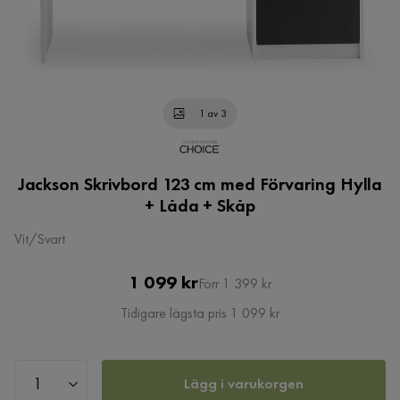
1 av 3
Jackson Skrivbord 123 cm med Förvaring Hylla
+ Låda + Skåp
Vit/Svart
Pris
Original
1 099 kr
Förr 1 399 kr
Pris
Tidigare lägsta pris 1 099 kr
Lägg i varukorgen