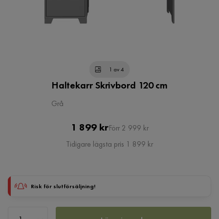
1 av 4
Haltekarr Skrivbord 120 cm
Grå
Pris
Original
1 899 kr
Förr 2 999 kr
Pris
Tidigare lägsta pris 1 899 kr
Risk för slutförsäljning!