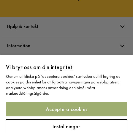
Hjälp & kontakt
Information
Varumärken
Vi bryr oss om din integritet
Genom att klicka på "acceptera cookies" samtycker du till lagring av
cookies på din enhet för att förbättra navigeringen på webbplatsen,
Sortiment
analysera webbplatsens användning och bistå i våra
marknadsföringsåtgärder.
Acceptera cookies
Följ oss
Inställningar