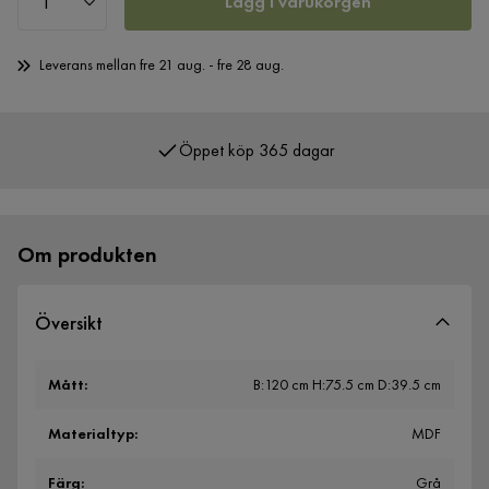
Lägg i varukorgen
Leverans mellan fre 21 aug. - fre 28 aug.
Öppet köp 365 dagar
Över 400 000 nöjda kunder
Om produkten
Översikt
Mått
:
B:120 cm H:75.5 cm D:39.5 cm
Materialtyp
:
MDF
Färg
:
Grå