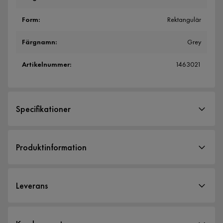
Form
:
Rektangulär
Färgnamn
:
Grey
Artikelnummer
:
1463021
Specifikationer
Artikelnummer:
1463021
Produktinformation
Storlek
Höjd
75.5 cm
Leverans
Bredd
120 cm
Djup
39.5 cm
Leveranssätt