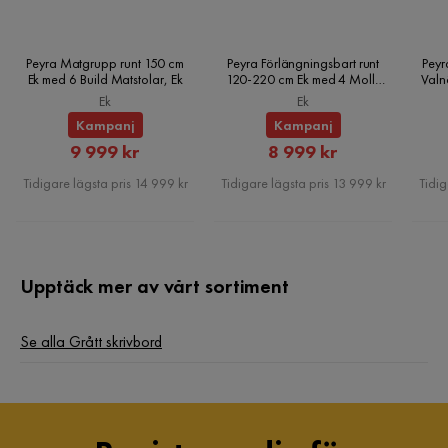
Peyra Matgrupp runt 150 cm
Peyra Förlängningsbart runt
Peyr
Ek med 6 Build Matstolar, Ek
120-220 cm Ek med 4 Molly
Valn
Matstolar, Ek
Ek
Ek
Kampanj
Kampanj
Rabatterat
Rabatterat
9 999 kr
8 999 kr
Pris
Pris
Tidigare lägsta pris 14 999 kr
Tidigare lägsta pris 13 999 kr
Tidig
Upptäck mer av vårt sortiment
Se alla Grått skrivbord