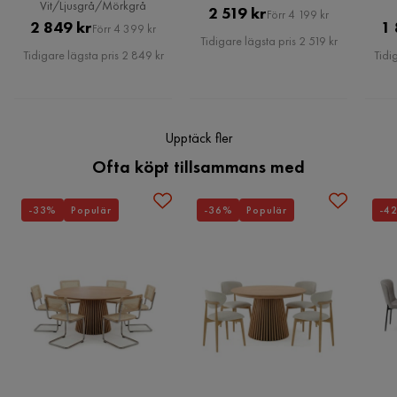
Vit/Ljusgrå/Mörkgrå
Pris
Original
2 519 kr
Förr 4 199 kr
Pris
Original
2 849 kr
1 
Förr 4 399 kr
Pris
Tidigare lägsta pris 2 519 kr
Pris
Tidigare lägsta pris 2 849 kr
Tidi
Upptäck fler
Ofta köpt tillsammans med
-33%
Populär
-36%
Populär
-4