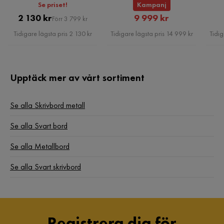
Se priset!
Kampanj
Serie
Ergosum
Pris
Original
Rabatterat
2 130 kr
9 999 kr
Förr 3 799 kr
Pris
Pris
Tidigare lägsta pris 2 130 kr
Tidigare lägsta pris 14 999 kr
Tidig
Upptäck mer av vårt sortiment
Se alla Skrivbord metall
Se alla Svart bord
Se alla Metallbord
Se alla Svart skrivbord
Registrera dig för