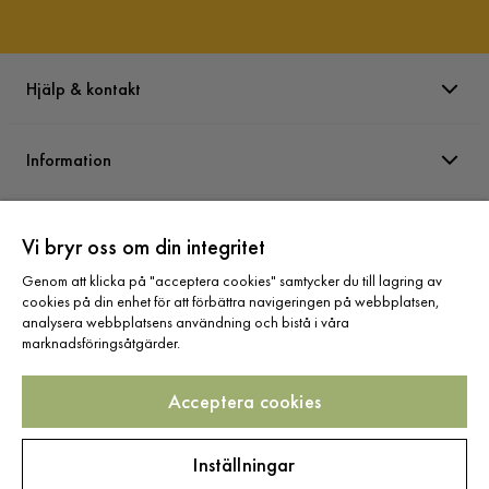
Hjälp & kontakt
Information
Varumärken
Vi bryr oss om din integritet
Genom att klicka på "acceptera cookies" samtycker du till lagring av
Sortiment
cookies på din enhet för att förbättra navigeringen på webbplatsen,
analysera webbplatsens användning och bistå i våra
marknadsföringsåtgärder.
Acceptera cookies
Följ oss
Inställningar