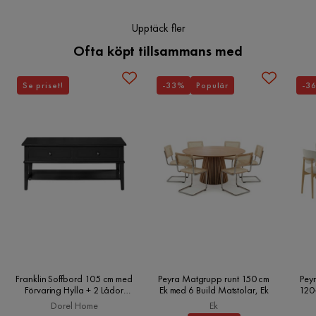
Funktion
Höj- och sänkbar
Upptäck fler
Ofta köpt tillsammans med
Kabelhantering
Nej
Övrigt
Se priset!
-33%
Populär
-3
Färg
Svart
Form
Rektangulär
Färgnamn
Svart
Utseende
Metall
Maxvikt
70 Kg
Färg ben
Svart
Franklin Soffbord 105 cm med
Peyra Matgrupp runt 150 cm
Peyr
Förvaring Hylla + 2 Lådor
Ek med 6 Build Matstolar, Ek
120
Svart, Dorel Home
Montering krävs
Ja
Dorel Home
Ek