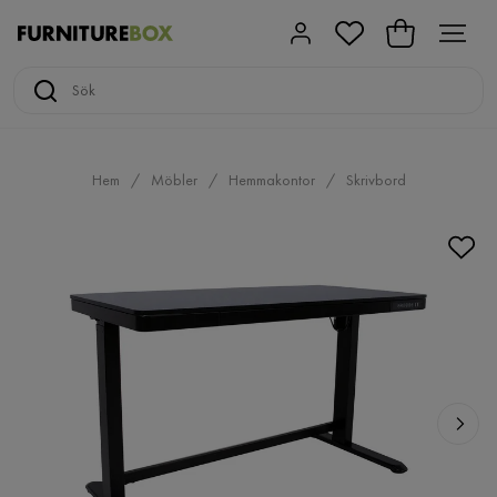
Hem
Möbler
Hemmakontor
Skrivbord