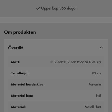
Öppet köp 365 dagar
Över 400 000 nöjda kunder
Om produkten
Översikt
Mått
:
B:120 cm L:120 cm H:72 cm D:60 cm
Totalhöjd
:
121 cm
Material bordsskiva
:
Melamin
Material ben
:
Stål
Material
:
Metall,Plast