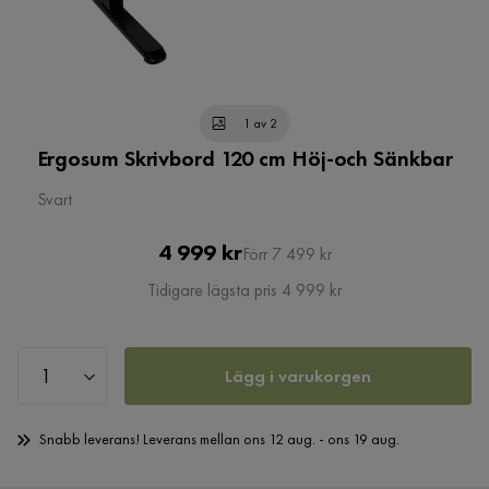
1 av 2
Ergosum Skrivbord 120 cm Höj-och Sänkbar
Svart
Pris
Original
4 999 kr
Förr 7 499 kr
Pris
Tidigare lägsta pris 4 999 kr
Lägg i varukorgen
Snabb leverans! Leverans mellan ons 12 aug. - ons 19 aug.