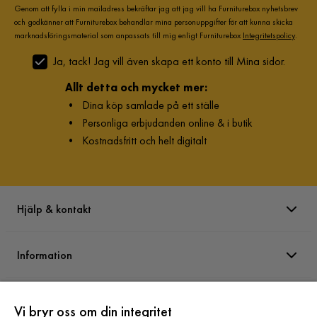
Genom att fylla i min mailadress bekräftar jag att jag vill ha Furniturebox nyhetsbrev
och godkänner att Furniturebox behandlar mina personuppgifter för att kunna skicka
marknadsföringsmaterial som anpassats till mig enligt Furniturebox
Integritetspolicy
.
Ja, tack! Jag vill även skapa ett konto till Mina sidor.
Allt detta och mycket mer:
•
Dina köp samlade på ett ställe
•
Personliga erbjudanden online & i butik
•
Kostnadsfritt och helt digitalt
Hjälp & kontakt
Information
Varumärken
Vi bryr oss om din integritet