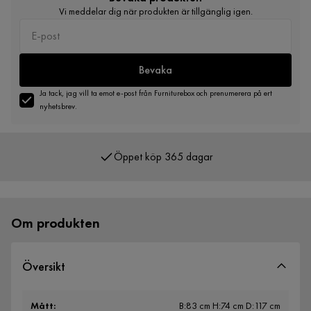
Vi meddelar dig när produkten är tillgänglig igen.
Bevaka
Ja tack, jag vill ta emot e-post från Furniturebox och prenumerera på ert
nyhetsbrev.
Öppet köp 365 dagar
Över 400 000 nöjda kunder
Om produkten
Översikt
Mått
:
B:83 cm H:74 cm D:117 cm