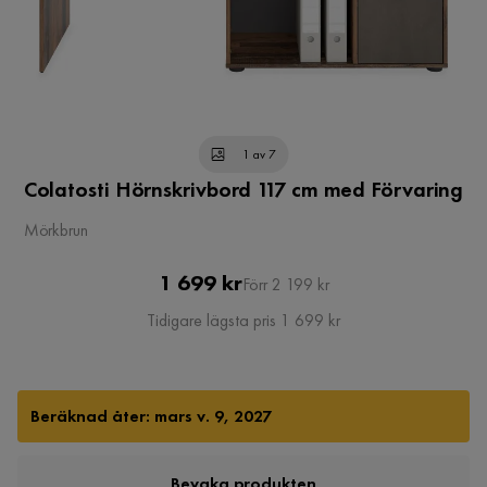
1 av 7
Colatosti Hörnskrivbord 117 cm med Förvaring
Mörkbrun
Pris
Original
1 699 kr
Förr 2 199 kr
Pris
Tidigare lägsta pris 1 699 kr
Beräknad åter: mars v. 9, 2027
Bevaka produkten