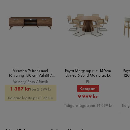
Virkesbo Tv bänk med
Peyra Matgrupp runt 150 cm
Peyr
Förvaring 180 cm, Valnöt /
Ek med 6 Build Matstolar, Ek
120
Brun / Rustik
Valnöt / Brun / Rustik
Ek
Rabatterat
Original
1 387 kr
Kampanj
Förr 2 599 kr
Rabatterat
Pris
Pris
9 999 kr
Tidigare lägsta pris 1 387 kr
Pris
Tidigare lägsta pris 14 999 kr
Tidig