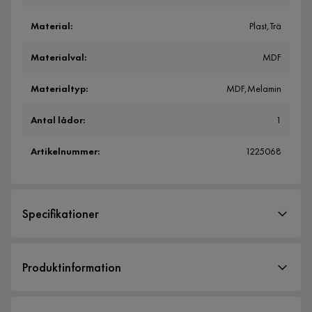
Material
:
Plast,Trä
Materialval
:
MDF
Materialtyp
:
MDF,Melamin
Antal lådor
:
1
Artikelnummer
:
1225068
Specifikationer
Artikelnummer:
1225068
Produktinformation
Storlek
Colatosti Hörnskrivbord 117 cm med Förvaring
Höjd
74 cm