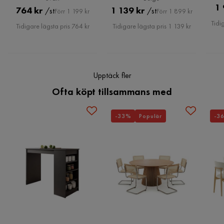
Färgnamn
Svart
1 
Pris
Original
Pris
Original
764 kr
1 139 kr
/st
/st
Förr 1 199 kr
Förr 1 899 kr
Pris
Pris
Tidi
Färg ben
Mattsvart
Tidigare lägsta pris 764 kr
Tidigare lägsta pris 1 139 kr
Färg
Svart
Serie
Norwyn
Upptäck fler
Ofta köpt tillsammans med
-33%
Populär
-3