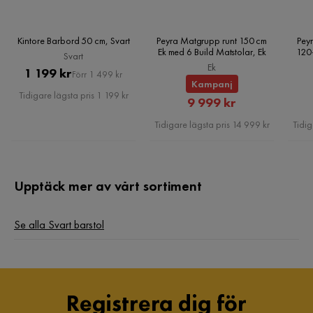
Kintore Barbord 50 cm, Svart
Peyra Matgrupp runt 150 cm
Peyr
Ek med 6 Build Matstolar, Ek
120
Svart
Ek
Pris
Original
1 199 kr
Förr 1 499 kr
Kampanj
Pris
Tidigare lägsta pris 1 199 kr
Rabatterat
9 999 kr
Pris
Tidigare lägsta pris 14 999 kr
Tidig
Upptäck mer av vårt sortiment
Se alla Svart barstol
Registrera dig för