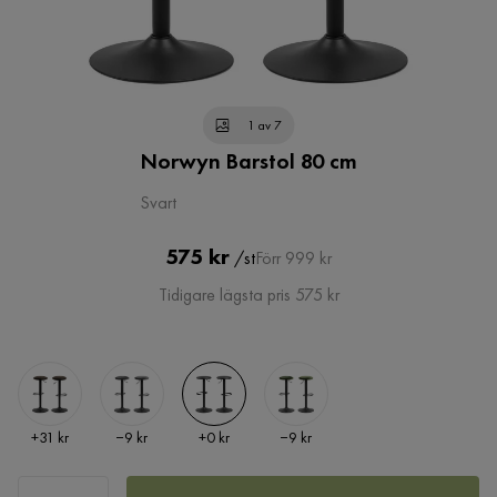
1 av 7
Norwyn Barstol 80 cm
Svart
Pris
Original
575 kr
/st
Förr 999 kr
Pris
Tidigare lägsta pris 575 kr
Pris
Pris
Pris
Pris
+
31 kr
−9 kr
+
0 kr
−9 kr