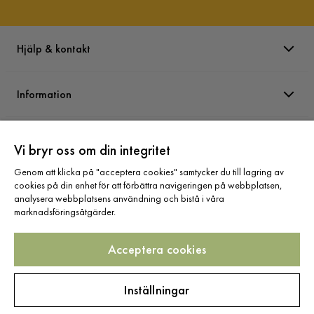
Hjälp & kontakt
Information
Varumärken
Vi bryr oss om din integritet
Genom att klicka på "acceptera cookies" samtycker du till lagring av
Sortiment
cookies på din enhet för att förbättra navigeringen på webbplatsen,
analysera webbplatsens användning och bistå i våra
marknadsföringsåtgärder.
Acceptera cookies
Följ oss
Inställningar
Copyright © 2025 Home Furnishing Nordic AB