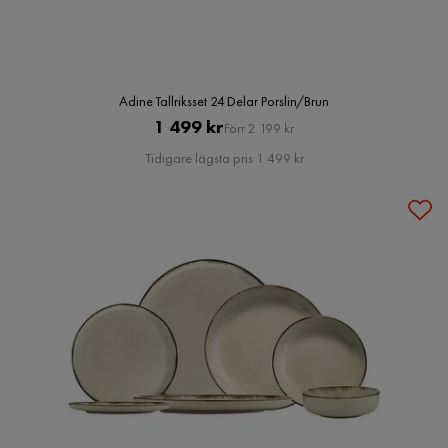
Adine Tallriksset 24 Delar Porslin/Brun
Pris
Original
1 499 kr
Förr 2 199 kr
Pris
Tidigare lägsta pris 1 499 kr