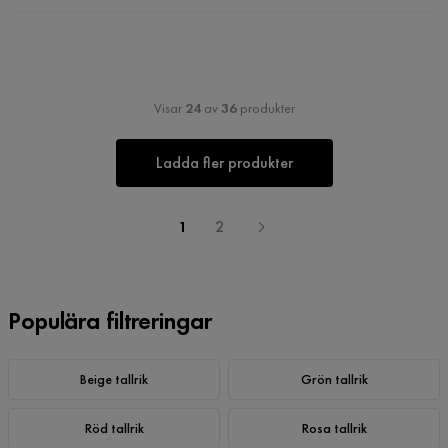
Visar
24
av
36
produkter
Ladda fler produkter
1
2
Populära filtreringar
Beige tallrik
Grön tallrik
Röd tallrik
Rosa tallrik