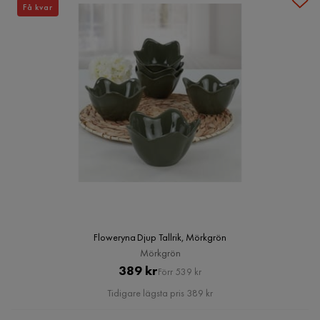
Få kvar
Floweryna Djup Tallrik, Mörkgrön
Mörkgrön
Pris
Original
389 kr
Förr 539 kr
Pris
Tidigare lägsta pris 389 kr