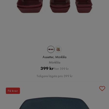
Assietter, Mörklila
Mörklila
Pris
Original
399 kr
Förr 599 kr
Pris
Tidigare lägsta pris 399 kr
Få kvar