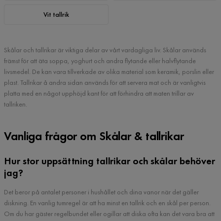
Vit tallrik
Skålar och tallrikar är viktiga delar av vårt vardagliga liv. Skålar används
främst för att äta soppa, yoghurt och andra flytande eller halvflytande
livsmedel. De kan vara tillverkade av olika material som keramik, porslin eller
plast. Tallrikar å andra sidan används för att servera mat och är vanligtvis
platta med en något upphöjd kant för att förhindra att maten trillar av
tallriken.
Vanliga frågor om Skålar & tallrikar
Hur stor uppsättning tallrikar och skålar behöver
jag?
Det beror på antalet personer i hushållet och dina vanor när det gäller
diskning. En vanlig tumregel är att ha minst en tallrik och en skål per person.
Om du har gäster regelbundet eller ogillar att diska ofta kan det vara bra att