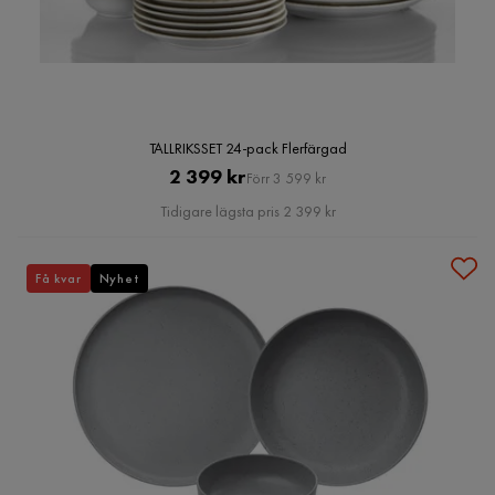
TALLRIKSSET 24-pack Flerfärgad
Pris
Original
2 399 kr
Förr 3 599 kr
Pris
Tidigare lägsta pris 2 399 kr
Få kvar
Nyhet