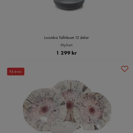
Loomba Tallriksset 12 delar
Nyhet
Pris
1 299 kr
Få kvar