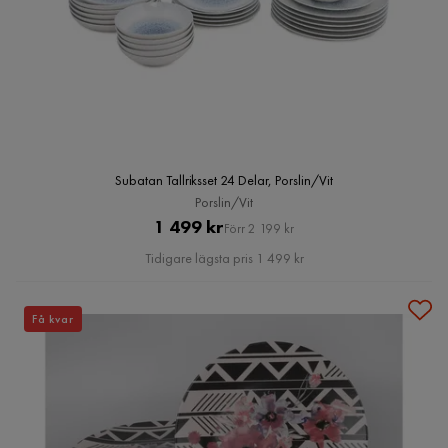
Subatan Tallriksset 24 Delar, Porslin/Vit
Porslin/Vit
Pris
Original
1 499 kr
Förr 2 199 kr
Pris
Tidigare lägsta pris 1 499 kr
Få kvar