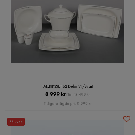
TALLRIKSSET 62 Delar Vit/Svart
Pris
Original
8 999 kr
Förr 13 499 kr
Pris
Tidigare lägsta pris 8 999 kr
Få kvar