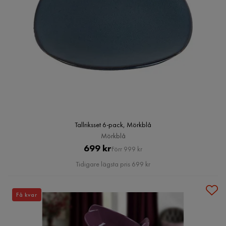
Tallriksset 6-pack, Mörkblå
Mörkblå
Pris
Original
699 kr
Förr 999 kr
Pris
Tidigare lägsta pris 699 kr
Få kvar