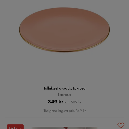
Tallriksset 6-pack, Laxrosa
Laxrosa
Pris
Original
349 kr
Förr 509 kr
Pris
Tidigare lägsta pris 349 kr
Få kvar