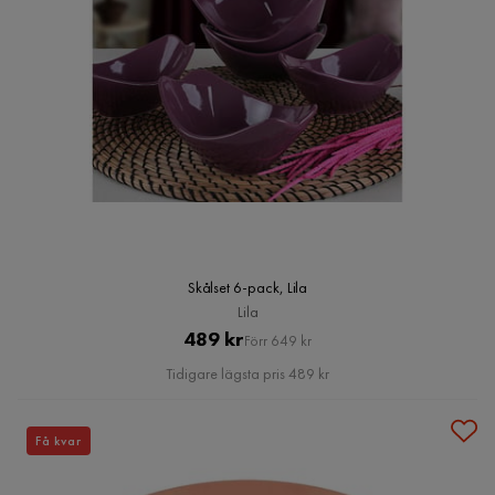
Skålset 6-pack, Lila
Lila
Pris
Original
489 kr
Förr 649 kr
Pris
Tidigare lägsta pris 489 kr
Få kvar