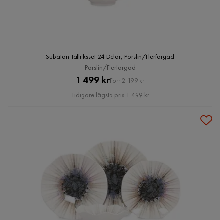
Subatan Tallriksset 24 Delar, Porslin/Flerfärgad
Porslin/Flerfärgad
Pris
Original
1 499 kr
Förr 2 199 kr
Pris
Tidigare lägsta pris 1 499 kr