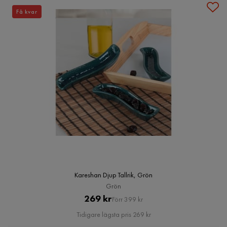
Få kvar
Kareshan Djup Tallrik, Grön
Grön
Pris
Original
269 kr
Förr 399 kr
Pris
Tidigare lägsta pris 269 kr