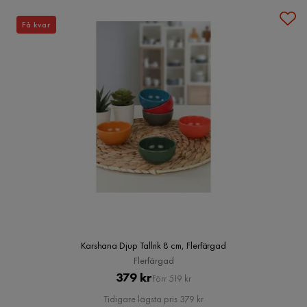
Få kvar
Karshana Djup Tallrik 8 cm, Flerfärgad
Flerfärgad
Pris
Original
379 kr
Förr 519 kr
Pris
Tidigare lägsta pris 379 kr