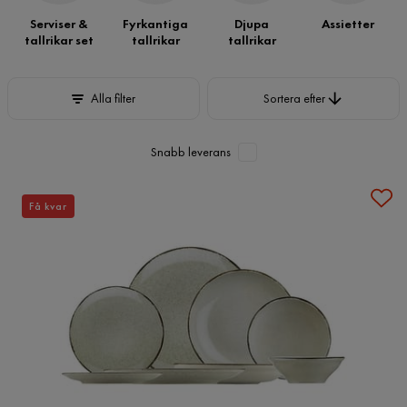
Serviser &
Fyrkantiga
Djupa
Assietter
tallrikar set
tallrikar
tallrikar
Sortera efter
Alla filter
Sortera efter
Snabb leverans
Få kvar