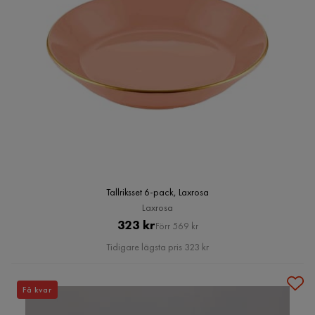
Tallriksset 6-pack, Laxrosa
Laxrosa
Pris
Original
323 kr
Förr 569 kr
Pris
Tidigare lägsta pris 323 kr
Få kvar