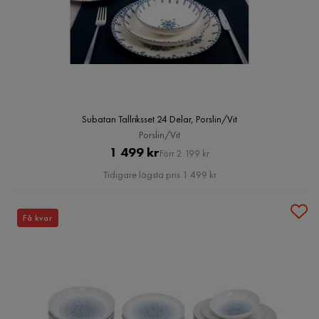
Subatan Tallriksset 24 Delar, Porslin/Vit
Porslin/Vit
Pris
Original
1 499 kr
Förr 2 199 kr
Pris
Tidigare lägsta pris 1 499 kr
Få kvar