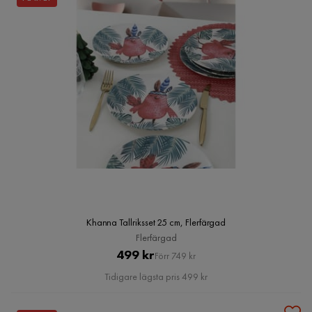
Khanna Tallriksset 25 cm, Flerfärgad
Flerfärgad
Pris
Original
499 kr
Förr 749 kr
Pris
Tidigare lägsta pris 499 kr