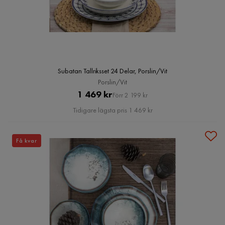
Subatan Tallriksset 24 Delar, Porslin/Vit
Porslin/Vit
Pris
Original
1 469 kr
Förr 2 199 kr
Pris
Tidigare lägsta pris 1 469 kr
Få kvar