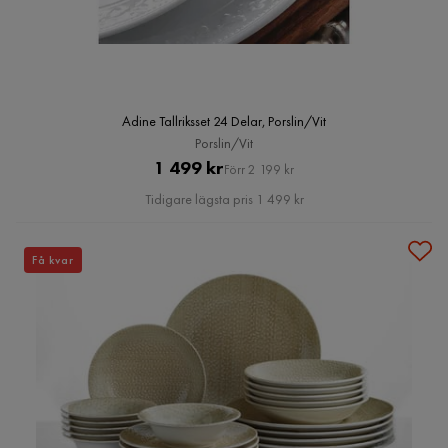
Adine Tallriksset 24 Delar, Porslin/Vit
Porslin/Vit
Pris
Original
1 499 kr
Förr 2 199 kr
Pris
Tidigare lägsta pris 1 499 kr
Få kvar