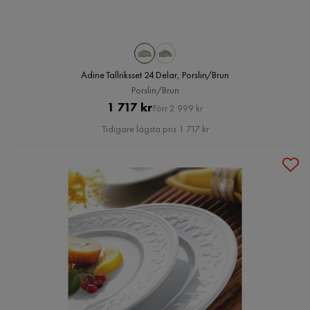
Adine Tallriksset 24 Delar, Porslin/Brun
Porslin/Brun
Pris
Original
1 717 kr
Förr 2 999 kr
Pris
Tidigare lägsta pris 1 717 kr