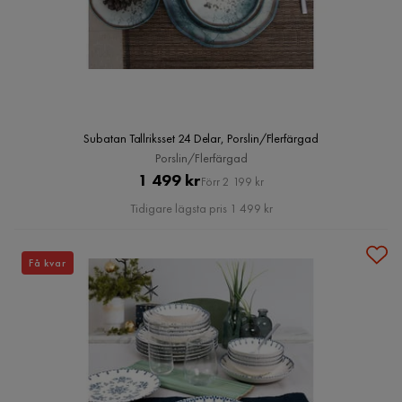
Subatan Tallriksset 24 Delar, Porslin/Flerfärgad
Porslin/Flerfärgad
Pris
Original
1 499 kr
Förr 2 199 kr
Pris
Tidigare lägsta pris 1 499 kr
Få kvar