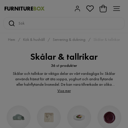
Hem
Kök & hushåll
Servering & dukning
Skålar & tallrikar
Skålar & tallrikar
36 st produkter
Skålar och tallrikar är viktiga delar av vårt vardagliga liv. Skålar
används främst för att äta soppa, yoghurt och andra flytande
eller halvflytande livsmedel. De kan vara tillverkade av olika
material som keramik, porslin eller plast. Tallrikar å andra sidan
Visa mer
används för att servera mat och är vanligtvis platta med en något
upphöjd kant för att förhindra att maten trillar av tallriken.