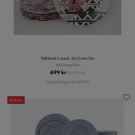
Tallriksset 6-pack, Vit/Svart/Lila
Vit/Svart/Lila
Pris
Original
699 kr
Förr 999 kr
Pris
Tidigare lägsta pris 699 kr
Få kvar