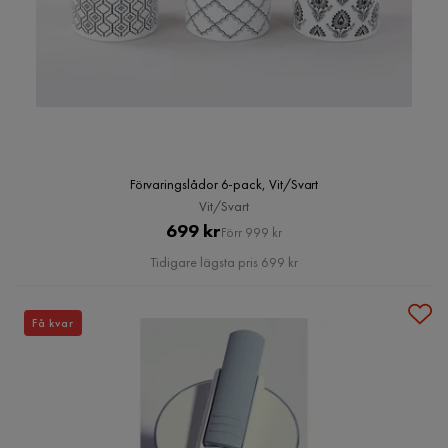
Förvaringslådor 6-pack, Vit/Svart
Vit/Svart
Pris
Original
699 kr
Förr 999 kr
Pris
Tidigare lägsta pris 699 kr
Få kvar