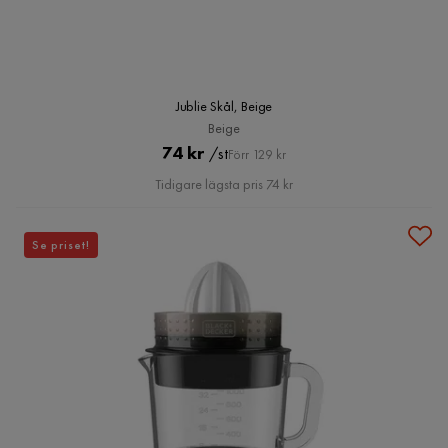
Jublie Skål, Beige
Beige
Pris
Original
74 kr
/st
Förr 129 kr
Pris
Tidigare lägsta pris 74 kr
Se priset!