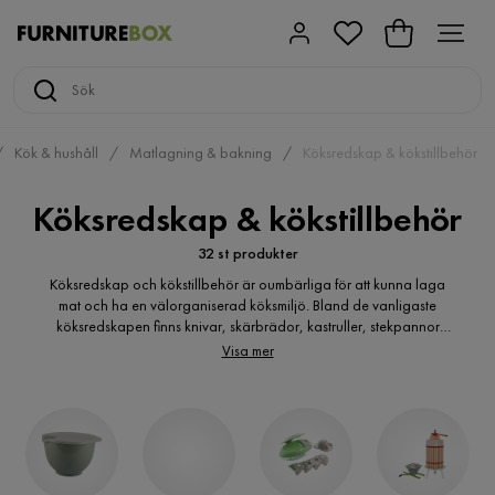
Kök & hushåll
Matlagning & bakning
Köksredskap & kökstillbehör
Köksredskap & kökstillbehör
32 st produkter
Köksredskap och kökstillbehör är oumbärliga för att kunna laga
mat och ha en välorganiserad köksmiljö. Bland de vanligaste
köksredskapen finns knivar, skärbrädor, kastruller, stekpannor
och slev. Det finns också en mängd olika kökstillbehör som kan
Visa mer
underlätta matlagningen, som exempelvis vispar, rivjärn,
kökstermometrar och måttmuggar. Utöver dessa grundläggande
redskap och tillbehör finns det även specialverktyg för olika
ändamål, som exempelvis pastamaskiner, matberedare och
brödrostar. Att ha en välutrustad kökssamling gör matlagningen
enklare och mer njutbar.