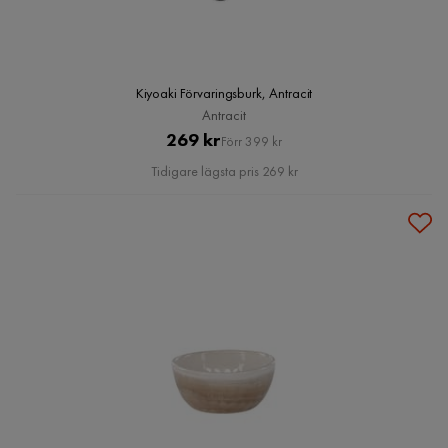
Kiyoaki Förvaringsburk, Antracit
Antracit
Pris
Original
269 kr
Förr 399 kr
Pris
Tidigare lägsta pris 269 kr