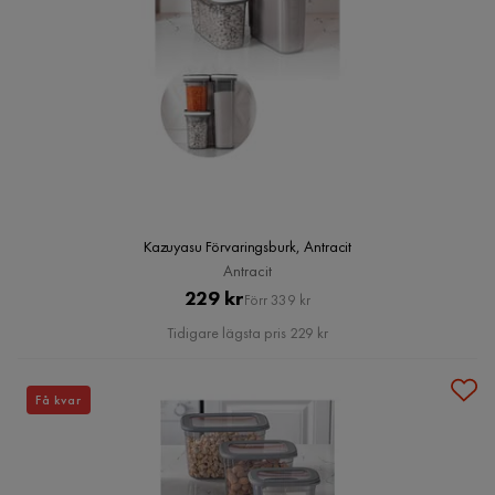
Kazuyasu Förvaringsburk, Antracit
Antracit
Pris
Original
229 kr
Förr 339 kr
Pris
Tidigare lägsta pris 229 kr
Få kvar