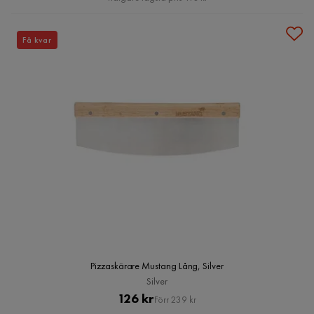
Få kvar
Pizzaskärare Mustang Lång, Silver
Silver
Pris
Original
126 kr
Förr 239 kr