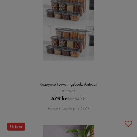
Kazuyasu Förvaringsburk, Antracit
Antracit
Pris
Original
579 kr
Förr 849 kr
Pris
Tidigare lägsta pris 579 kr
Få kvar