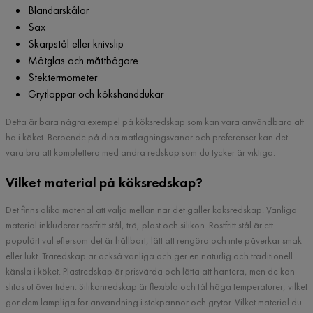
Blandarskålar
Sax
Skärpstål eller knivslip
Mätglas och måttbägare
Stektermometer
Grytlappar och kökshanddukar
Detta är bara några exempel på köksredskap som kan vara användbara att
ha i köket. Beroende på dina matlagningsvanor och preferenser kan det
vara bra att komplettera med andra redskap som du tycker är viktiga.
Vilket material på köksredskap?
Det finns olika material att välja mellan när det gäller köksredskap. Vanliga
material inkluderar rostfritt stål, trä, plast och silikon. Rostfritt stål är ett
populärt val eftersom det är hållbart, lätt att rengöra och inte påverkar smak
eller lukt. Träredskap är också vanliga och ger en naturlig och traditionell
känsla i köket. Plastredskap är prisvärda och lätta att hantera, men de kan
slitas ut över tiden. Silikonredskap är flexibla och tål höga temperaturer, vilket
gör dem lämpliga för användning i stekpannor och grytor. Vilket material du