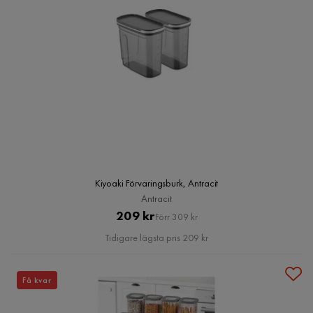
Kiyoaki Förvaringsburk, Antracit
Antracit
Pris
Original
209 kr
Förr 309 kr
Pris
Tidigare lägsta pris 209 kr
Få kvar