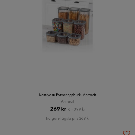
Kazuyasu Förvaringsburk, Antracit
Antracit
Pris
Original
269 kr
Förr 399 kr
Pris
Tidigare lägsta pris 269 kr