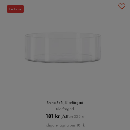
Få kvar
Shine Skål, Klarfärgad
Klarfärgad
Pris
Original
181 kr
/st
Förr 339 kr
Pris
Tidigare lägsta pris 181 kr