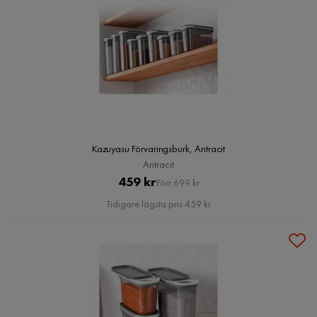
Kazuyasu Förvaringsburk, Antracit
Antracit
Pris
Original
459 kr
Förr 699 kr
Pris
Tidigare lägsta pris 459 kr