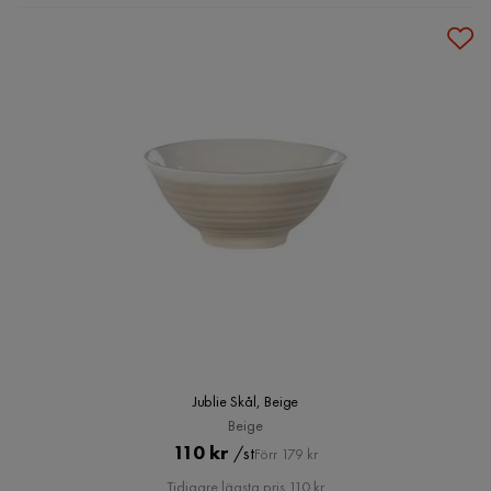
Jublie Skål, Beige
Beige
Pris
Original
110 kr
/st
Förr 179 kr
Pris
Tidigare lägsta pris 110 kr