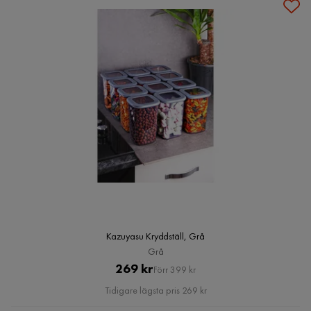
Kazuyasu Kryddställ, Grå
Grå
Pris
Original
269 kr
Förr 399 kr
Pris
Tidigare lägsta pris 269 kr