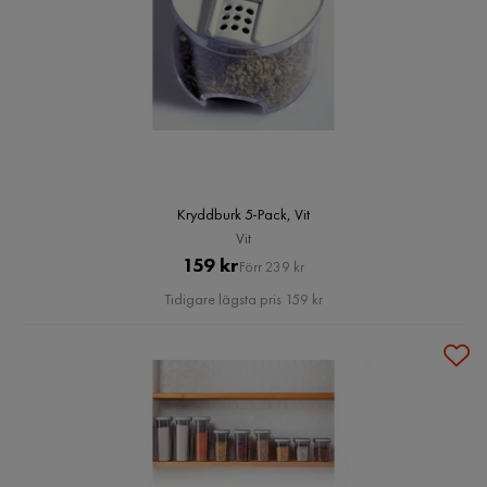
Kryddburk 5-Pack, Vit
Vit
Pris
Original
159 kr
Förr 239 kr
Pris
Tidigare lägsta pris 159 kr