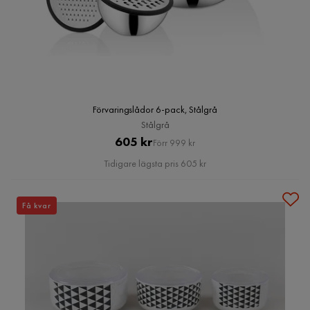
Förvaringslådor 6-pack, Stålgrå
Stålgrå
Pris
Original
605 kr
Förr 999 kr
Pris
Tidigare lägsta pris 605 kr
Få kvar