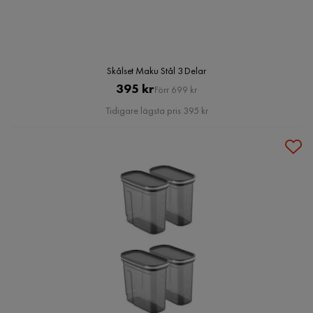
Skålset Maku Stål 3 Delar
Pris
Original
395 kr
Förr 699 kr
Pris
Tidigare lägsta pris 395 kr