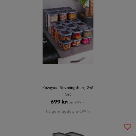
Kazuyasu Förvaringsburk, Grå
Grå
Pris
Original
699 kr
Förr 999 kr
Pris
Tidigare lägsta pris 699 kr