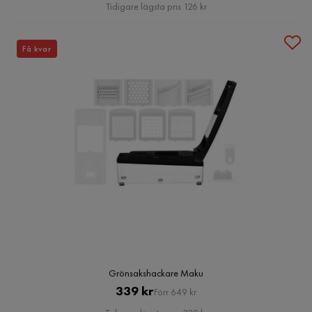
Pris
Tidigare lägsta pris 126 kr
Få kvar
Grönsakshackare Maku
Pris
Original
339 kr
Förr 649 kr
Pris