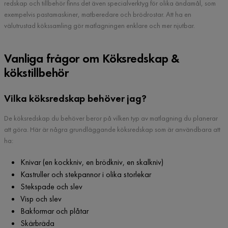
redskap och tillbehör finns det även specialverktyg för olika ändamål, som
exempelvis pastamaskiner, matberedare och brödrostar. Att ha en
välutrustad kökssamling gör matlagningen enklare och mer njutbar.
Vanliga frågor om Köksredskap &
kökstillbehör
Vilka köksredskap behöver jag?
De köksredskap du behöver beror på vilken typ av matlagning du planerar
att göra. Här är några grundläggande köksredskap som är användbara att
ha:
Knivar (en kockkniv, en brödkniv, en skalkniv)
Kastruller och stekpannor i olika storlekar
Stekspade och slev
Visp och slev
Bakformar och plåtar
Skärbräda