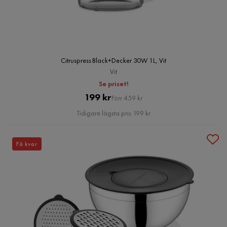
Citruspress Black+Decker 30W 1L, Vit
Vit
Se priset!
Pris
Original
199 kr
Förr 459 kr
Pris
Tidigare lägsta pris 199 kr
Få kvar