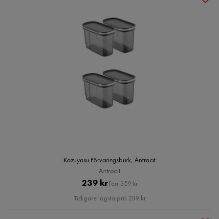
Kazuyasu Förvaringsburk, Antracit
Antracit
Pris
Original
239 kr
Förr 359 kr
Pris
Tidigare lägsta pris 239 kr