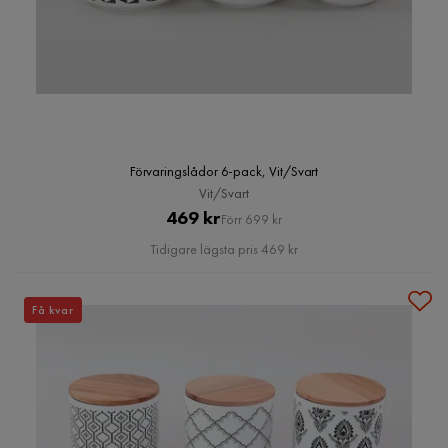
Förvaringslådor 6-pack, Vit/Svart
Vit/Svart
Pris
Original
469 kr
Förr 699 kr
Pris
Tidigare lägsta pris 469 kr
Få kvar