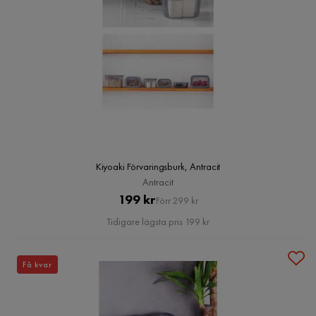
Kiyoaki Förvaringsburk, Antracit
Antracit
Pris
Original
199 kr
Förr 299 kr
Pris
Tidigare lägsta pris 199 kr
Få kvar