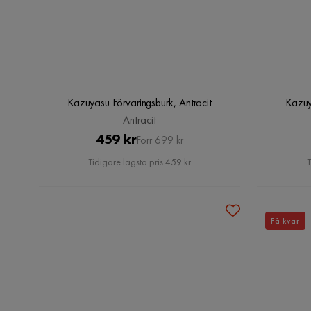
Kazuyasu Förvaringsburk, Antracit
Kazuy
Antracit
Pris
Original
459 kr
Förr 699 kr
Pris
Tidigare lägsta pris 459 kr
T
Få kvar