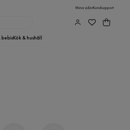
Mina sidor
Kundsupport
 bebis
Kök & hushåll