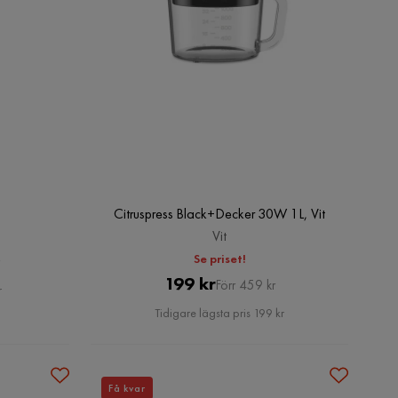
Citruspress Black+Decker 30W 1L, Vit
Vit
Se priset!
Pris
Original
199 kr
Förr 459 kr
r
Pris
Tidigare lägsta pris 199 kr
Få kvar