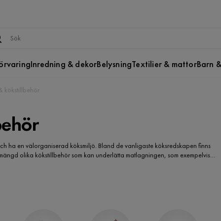
örvaring
Inredning & dekor
Belysning
Textilier & mattor
Barn &
 kökstillbehör
behör
och ha en välorganiserad köksmiljö. Bland de vanligaste köksredskapen finns
en mängd olika kökstillbehör som kan underlätta matlagningen, som exempelvis
äggande redskap och tillbehör finns det även specialverktyg för olika ändamål,
 välutrustad kökssamling gör matlagningen enklare och mer njutbar.