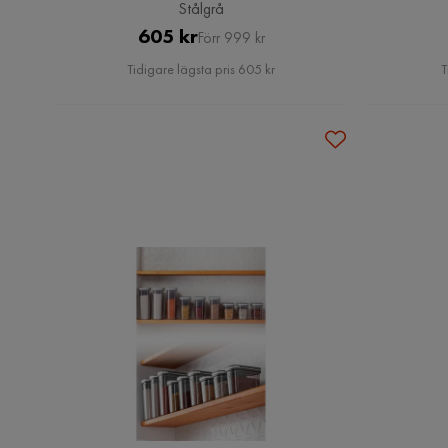
Stålgrå
Pris
Original
605 kr
Förr 999 kr
Pris
Tidigare lägsta pris 605 kr
T