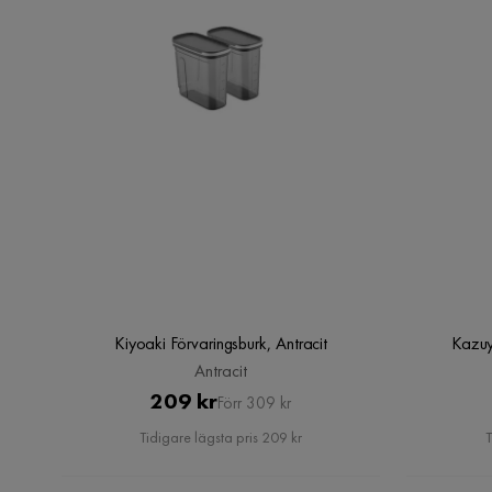
Kiyoaki Förvaringsburk, Antracit
Kazuy
Antracit
Pris
Original
209 kr
Förr 309 kr
Pris
Tidigare lägsta pris 209 kr
T