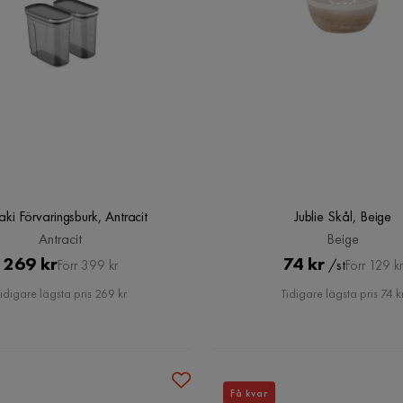
aki Förvaringsburk, Antracit
Jublie Skål, Beige
Antracit
Beige
Pris
Original
Pris
Original
269 kr
74 kr
/st
Förr 399 kr
Förr 129 kr
Pris
Pris
idigare lägsta pris 269 kr
Tidigare lägsta pris 74 k
Få kvar