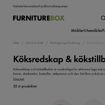
Nyheter
Varumärken
Fyndhörna
Kampanjer
Möbler
Utemöbler
F
Hem
Kök & hushåll
Matlagning & bakning
Köksredskap &
Köksredskap & kökstill
Köksredskap och kökstillbehör är oumbärliga för att kunna laga mat 
knivar, skärbrädor, kastruller, stekpannor och slev. Det finns också 
vispar, rivjärn, kökstermometrar och måttmuggar. Utöver dessa grundl
Visa mer
som exempelvis pastamaskiner, matberedare och brödrostar. Att ha en
32 st produkter