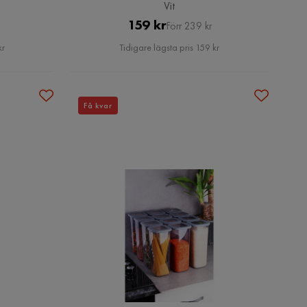
Vit
Pris
Original
159 kr
Förr 239 kr
Pris
kr
Tidigare lägsta pris 159 kr
Få kvar