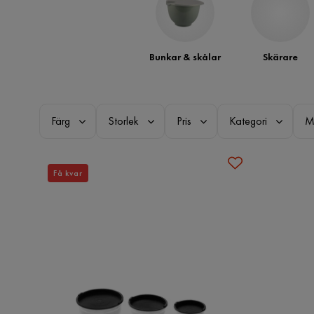
Bunkar & skålar
Skärare
Färg
Storlek
Pris
Kategori
M
Få kvar