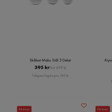
Skålset Maku Stål 3 Delar
Kiyo
Pris
Original
395 kr
Förr 699 kr
Pris
Tidigare lägsta pris 395 kr
T
Få kvar
Få kvar