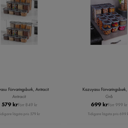
asu Förvaringsburk, Antracit
Kazuyasu Förvaringsburk,
Antracit
Grå
Pris
Original
Pris
Original
579 kr
699 kr
Förr 849 kr
Förr 999 kr
Pris
Pris
idigare lägsta pris 579 kr
Tidigare lägsta pris 699 