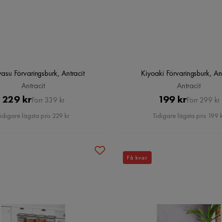
asu Förvaringsburk, Antracit
Kiyoaki Förvaringsburk, Ant
Antracit
Antracit
Pris
Original
Pris
Original
229 kr
199 kr
Förr 339 kr
Förr 299 kr
Pris
Pris
idigare lägsta pris 229 kr
Tidigare lägsta pris 199 
Få kvar