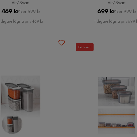
Vit/Svart
Vit/Svart
Pris
Original
Pris
Original
469 kr
699 kr
Förr 699 kr
Förr 999 kr
Pris
Pris
idigare lägsta pris 469 kr
Tidigare lägsta pris 699 
Få kvar