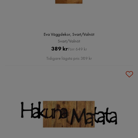
Eva Väggdekor, Svart/Valnöt
Svart/Valnöt
Pris
Original
389 kr
Förr 649 kr
Pris
Tidigare lägsta pris 389 kr