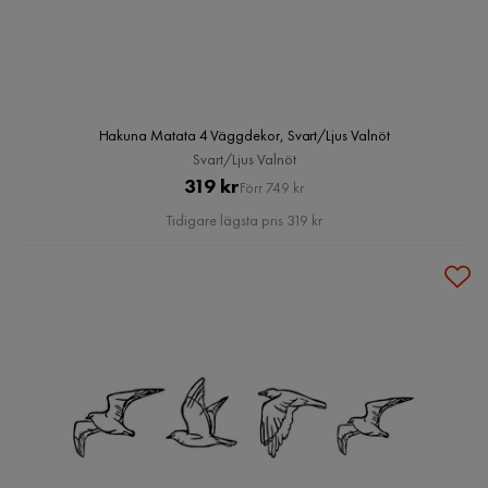
Hakuna Matata 4 Väggdekor, Svart/Ljus Valnöt
Svart/Ljus Valnöt
Pris
Original
319 kr
Förr 749 kr
Pris
Tidigare lägsta pris 319 kr