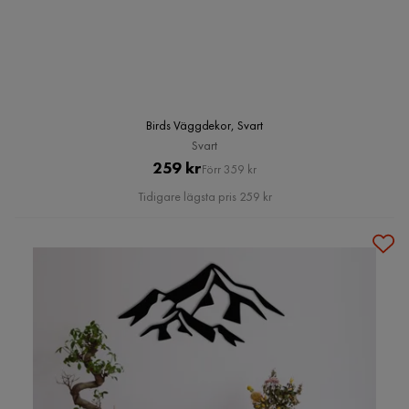
Birds Väggdekor, Svart
Svart
Pris
Original
259 kr
Förr 359 kr
Pris
Tidigare lägsta pris 259 kr