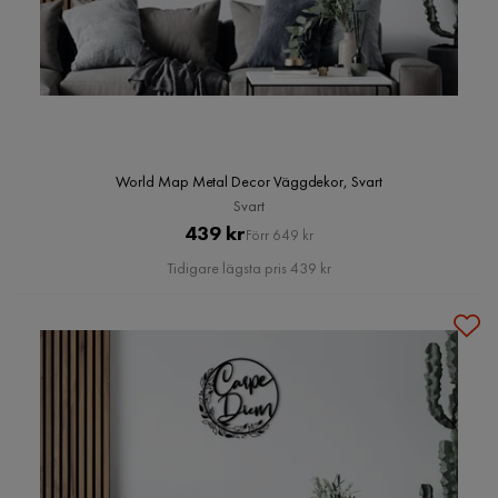
World Map Metal Decor Väggdekor, Svart
Svart
Pris
Original
439 kr
Förr 649 kr
Pris
Tidigare lägsta pris 439 kr