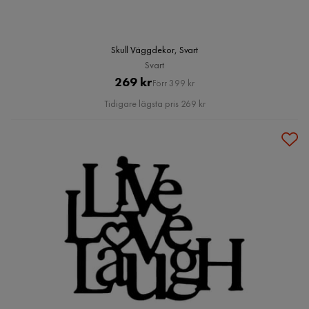
Skull Väggdekor, Svart
Svart
Pris
Original
269 kr
Förr 399 kr
Pris
Tidigare lägsta pris 269 kr