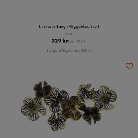
Live-Love-Laugh Väggdekor, Svart
Svart
Pris
Original
329 kr
Förr 489 kr
Pris
Tidigare lägsta pris 329 kr