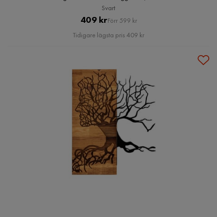
Svart
Pris
Original
409 kr
Förr 599 kr
Pris
Tidigare lägsta pris 409 kr