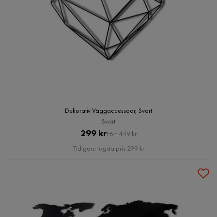
Dekorativ Väggaccessoar, Svart
Svart
Pris
Original
299 kr
Förr 449 kr
Pris
Tidigare lägsta pris 299 kr