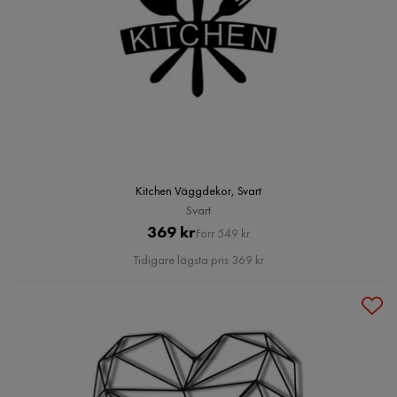
Kitchen Väggdekor, Svart
Svart
Pris
Original
369 kr
Förr 549 kr
Pris
Tidigare lägsta pris 369 kr