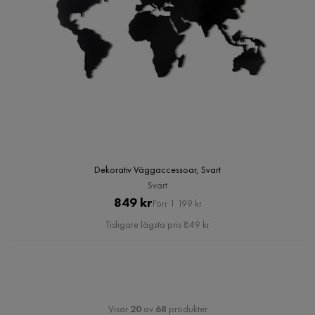
Dekorativ Väggaccessoar, Svart
Svart
Pris
Original
849 kr
Förr 1 199 kr
Pris
Tidigare lägsta pris 849 kr
Visar
20
av
68
produkter