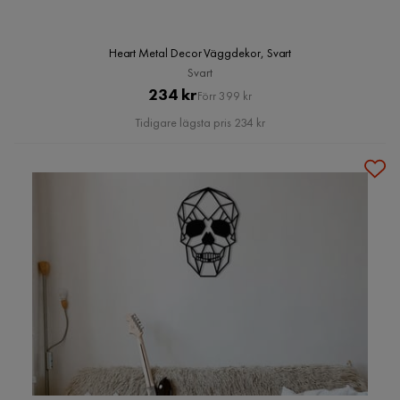
Heart Metal Decor Väggdekor, Svart
Svart
Pris
Original
234 kr
Förr 399 kr
Pris
Tidigare lägsta pris 234 kr