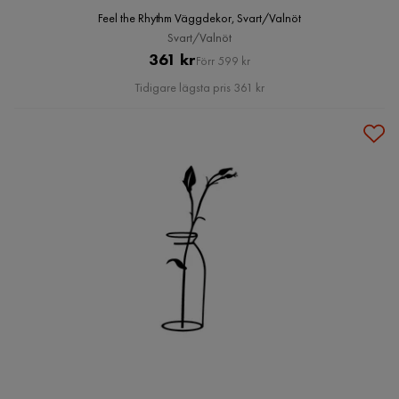
Feel the Rhythm Väggdekor, Svart/Valnöt
Svart/Valnöt
Pris
Original
361 kr
Förr 599 kr
Pris
Tidigare lägsta pris 361 kr