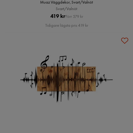
Muaz Väggdekor, Svart/Valnöt
Svart/Valnöt
Pris
Original
419 kr
Förr 579 kr
Pris
Tidigare lägsta pris 419 kr