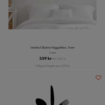
Istanbul Skyline Väggdekor, Svart
Svart
Pris
Original
359 kr
Förr 539 kr
Pris
Tidigare lägsta pris 359 kr