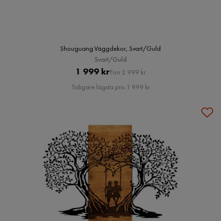
Shouguang Väggdekor, Svart/Guld
Svart/Guld
Pris
Original
1 999 kr
Förr 2 999 kr
Pris
Tidigare lägsta pris 1 999 kr