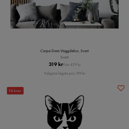
Carpe Diem Väggdekor, Svart
Svart
Pris
Original
319 kr
Förr 479 kr
Pris
Tidigare lägsta pris 319 kr
Få kvar