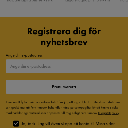
Tidigare lägsta pris 14 999 kr
Tidigare lägsta pris 13 999 kr
Tidig
Registrera dig för
nyhetsbrev
Ange din e-postadress
Prenumerera
Genom att fylla i min mailadress bekräftar jag att jag vill ha Furniturebox nyhetsbrev
och godkänner att Furniturebox behandlar mina personuppgifter för att kunna skicka
marknadsföringsmaterial som anpassats till mig enligt Furniturebox
Integritetspolicy
.
Ja, tack! Jag vill även skapa ett konto till Mina sidor.