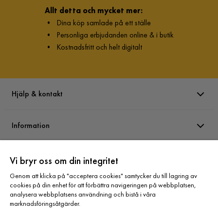
Allt detta och mycket mer:
•
Dina köp samlade på ett ställe
•
Personliga erbjudanden online & i butik
•
Kostnadsfritt och helt digitalt
Hjälp & kontakt
Information
Varumärken
Vi bryr oss om din integritet
Genom att klicka på "acceptera cookies" samtycker du till lagring av
cookies på din enhet för att förbättra navigeringen på webbplatsen,
Sortiment
analysera webbplatsens användning och bistå i våra
marknadsföringsåtgärder.