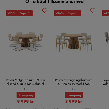
Ofta köpt tillsammans med
Stil
Vintage
-33%
Populär
-36%
Populär
-4
Tillverkning
Handgjord
Serie
Peyra Matgrupp runt 150 cm
Peyra Förlängningsbart runt
Peyr
Ek med 6 Build Matstolar, Ek
120-220 cm Ek med 4 Molly
Valn
Matstolar, Ek
Ek
Ek
Kampanj
Kampanj
Rabatterat
Rabatterat
9 999 kr
8 999 kr
Pris
Pris