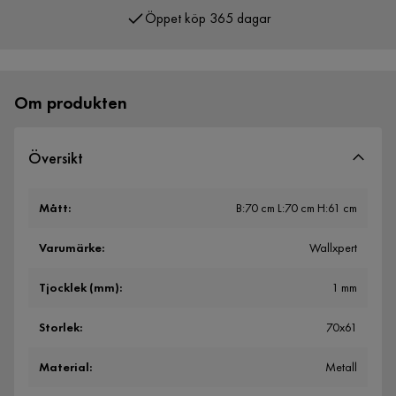
Öppet köp 365 dagar
Om produkten
Översikt
Mått
:
B:70 cm L:70 cm H:61 cm
Varumärke
:
Wallxpert
Tjocklek (mm)
:
1 mm
Storlek
:
70x61
Material
:
Metall