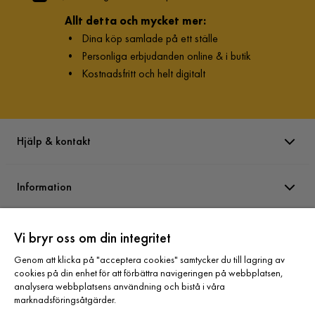
Allt detta och mycket mer:
•
Dina köp samlade på ett ställe
•
Personliga erbjudanden online & i butik
•
Kostnadsfritt och helt digitalt
Hjälp & kontakt
Information
Varumärken
Vi bryr oss om din integritet
Genom att klicka på "acceptera cookies" samtycker du till lagring av
cookies på din enhet för att förbättra navigeringen på webbplatsen,
Sortiment
analysera webbplatsens användning och bistå i våra
marknadsföringsåtgärder.