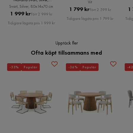
Vit
80x14x70 cm, Svart, Silver,
Svart, Silver, 80x14x70 cm
Pris
Original
1 799 kr
1
80x14x70 cm
Förr 2 599 kr
Pris
Original
1 999 kr
Förr 2 999 kr
Pris
Tidigare lägsta pris 1 799 kr
Tidi
Pris
Tidigare lägsta pris 1 999 kr
Upptäck fler
Ofta köpt tillsammans med
-33%
Populär
-36%
Populär
-4