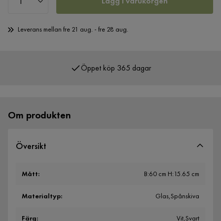
Lägg i varukorgen
Leverans mellan fre 21 aug. - fre 28 aug.
Öppet köp 365 dagar
Över 400 000 nöjda kunder
Om produkten
Översikt
Mått
:
B:60 cm H:15.65 cm
Materialtyp
:
Glas,Spånskiva
Färg
:
Vit,Svart