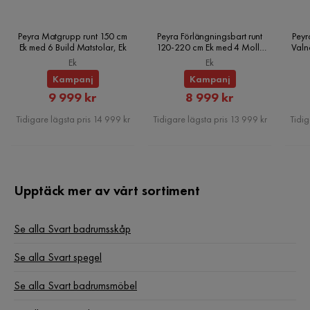
Peyra Matgrupp runt 150 cm
Peyra Förlängningsbart runt
Peyr
Ek med 6 Build Matstolar, Ek
120-220 cm Ek med 4 Molly
Valn
Matstolar, Ek
Ek
Ek
Kampanj
Kampanj
Rabatterat
Rabatterat
9 999 kr
8 999 kr
Pris
Pris
Tidigare lägsta pris 14 999 kr
Tidigare lägsta pris 13 999 kr
Tidig
Upptäck mer av vårt sortiment
Se alla Svart badrumsskåp
Se alla Svart spegel
Se alla Svart badrumsmöbel