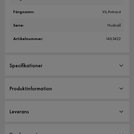
Färgnamn
:
Vit,Antracit
Serie
:
Hudnall
Artikelnummer
:
1463422
Specifikationer
Artikelnummer:
1463422
Produktinformation
Storlek
Höjd
15.65 cm
Leverans
Bredd
60 cm
Leveranssätt
Material