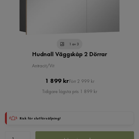
1 av 3
Hudnall Väggskåp 2 Dörrar
Antracit/Vit
Pris
Original
1 899 kr
Förr 2 999 kr
Pris
Tidigare lägsta pris 1 899 kr
Risk för slutförsäljning!