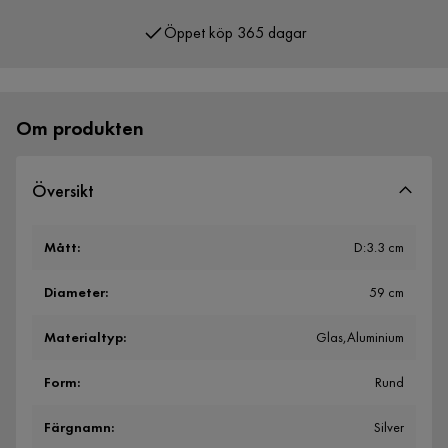
Öppet köp 365 dagar
Över 400 000 nöjda kunder
Om produkten
Översikt
Mått
:
D:3.3 cm
Diameter
:
59 cm
Materialtyp
:
Glas,Aluminium
Form
:
Rund
Färgnamn
:
Silver