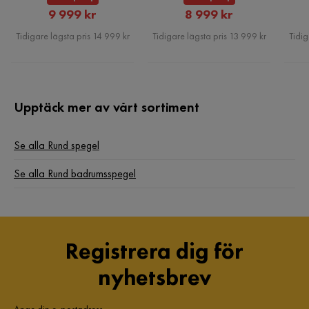
Rabatterat
Rabatterat
9 999 kr
8 999 kr
Pris
Pris
Tidigare lägsta pris 14 999 kr
Tidigare lägsta pris 13 999 kr
Tidig
Upptäck mer av vårt sortiment
Se alla Rund spegel
Se alla Rund badrumsspegel
Registrera dig för
nyhetsbrev
Ange din e-postadress