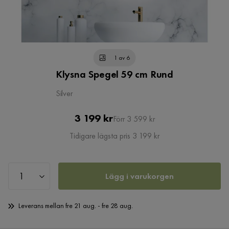
1 av 6
Klysna Spegel 59 cm Rund
Silver
Pris
Original
3 199 kr
Förr 3 599 kr
Pris
Tidigare lägsta pris 3 199 kr
Lägg i varukorgen
Leverans mellan fre 21 aug. - fre 28 aug.