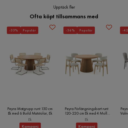
Upptäck fler
Ofta köpt tillsammans med
-33%
Populär
-36%
Populär
-4
Peyra Matgrupp runt 150 cm
Peyra Förlängningsbart runt
Peyr
Ek med 6 Build Matstolar, Ek
120-220 cm Ek med 4 Molly
Valn
Matstolar, Ek
Ek
Ek
Kampanj
Kampanj