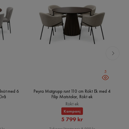
5
lnöt med 6
Peyra Matgrupp runt 110 cm Rökt Ek med 4
V
/Grå
Filip Matstolar, Rökt ek
Rökt ek
Kampanj
rat
Rabatterat
5 799 kr
Pris
 kr
Tidigare lägsta pris 8 999 kr