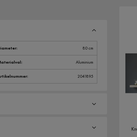
iameter
:
80 cm
aterialval
:
Aluminium
rtikelnummer
:
2041895
Kn