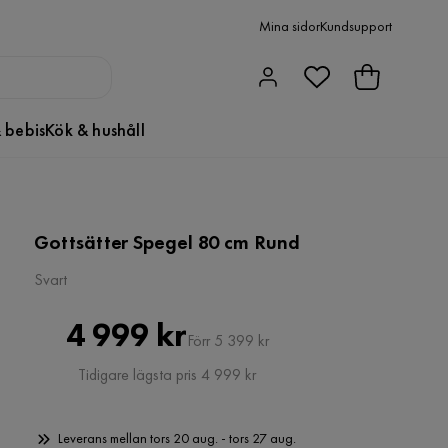
Mina sidor
Kundsupport
 bebis
Kök & hushåll
Gottsätter Spegel 80 cm Rund
Svart
Pris
Original
4 999 kr
Förr 5 399 kr
Pris
Tidigare lägsta pris 4 999 kr
Leverans mellan tors 20 aug. - tors 27 aug.