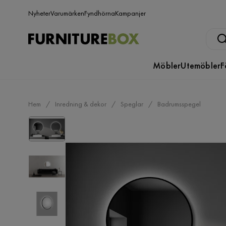
Nyheter
Varumärken
Fyndhörna
Kampanjer
Möbler
Utemöbler
F
Hem
Inredning & dekor
Speglar
Badrumsspegel