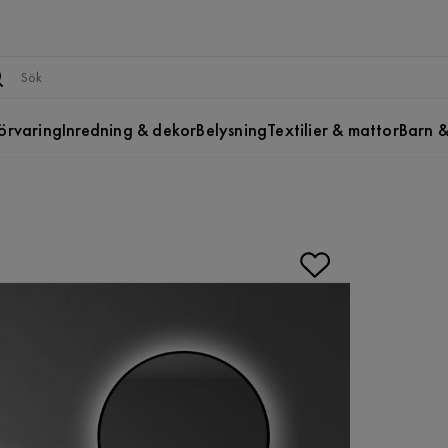
örvaring
Inredning & dekor
Belysning
Textilier & mattor
Barn &