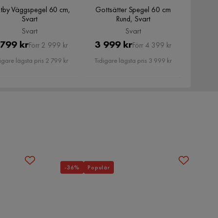
tby Väggspegel 60 cm,
Gottsätter Spegel 60 cm
Svart
Rund, Svart
Svart
Svart
Pris
Original
Pris
Original
 799 kr
3 999 kr
Förr 2 999 kr
Förr 4 399 kr
Pris
Pris
igare lägsta pris 2 799 kr
Tidigare lägsta pris 3 999 kr
-36%
Populär