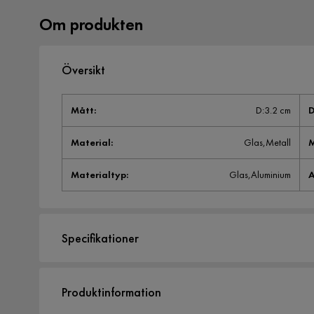
Om produkten
Översikt
Mått
:
D:3.2 cm
D
Material
:
Glas,Metall
M
Materialtyp
:
Glas,Aluminium
A
Specifikationer
Artikelnummer:
2041895
Produktinformation
Storlek