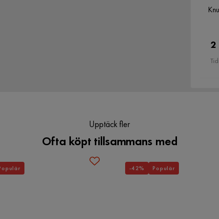
Knu
2
Tid
Spegel 80 cm Rund. Beställ idag och förvandla ditt
Upptäck fler
Ofta köpt tillsammans med
Populär
-42%
Populär