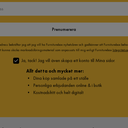
Prenumerera
adress bekräftar jag att jag vill ha Furniturebox nyhetsbrev och godkänner att Furniturebox beh
att kunna skicka marknadsföringsmaterial som anpassats till mig enligt Furniturebox
Integritetsp
Ja, tack! Jag vill även skapa ett konto till Mina sidor.
Allt detta och mycket mer:
•
Dina köp samlade på ett ställe
•
Personliga erbjudanden online & i butik
•
Kostnadsfritt och helt digitalt