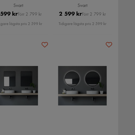
Svart
Svart
Pris
Original
Pris
Original
 599 kr
2 599 kr
Förr 2 799 kr
Förr 2 799 kr
Pris
Pris
igare lägsta pris 2 599 kr
Tidigare lägsta pris 2 599 kr