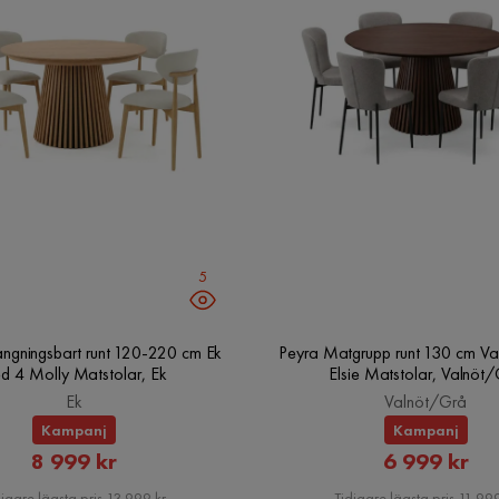
5
ängningsbart runt 120-220 cm Ek
Peyra Matgrupp runt 130 cm Va
d 4 Molly Matstolar, Ek
Elsie Matstolar, Valnöt
Ek
Valnöt/Grå
Kampanj
Kampanj
Rabatterat
Rabatte
8 999 kr
6 999 kr
Pris
Pris
igare lägsta pris 13 999 kr
Tidigare lägsta pris 11 999