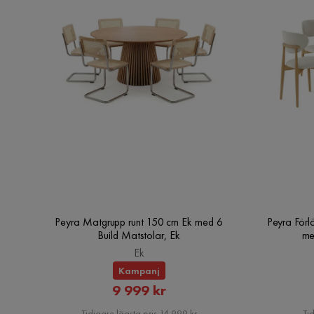
Peyra Matgrupp runt 150 cm Ek med 6
Peyra Förl
Build Matstolar, Ek
me
Ek
Kampanj
Rabatterat
9 999 kr
Pris
Tidigare lägsta pris 14 999 kr
Tid