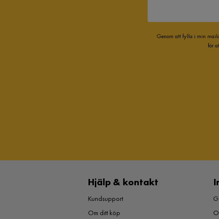
Genom att fylla i min mail
för 
Hjälp & kontakt
I
Kundsupport
Gu
Om ditt köp
O