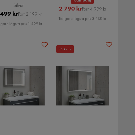
Kampanj
Silver
Rabatterat
Original
2 790 kr
Förr 4 999 kr
Pris
Original
 499 kr
Förr 2 199 kr
Pris
Pris
Tidigare lägsta pris 3 488 kr
Pris
igare lägsta pris 1 499 kr
Få kvar