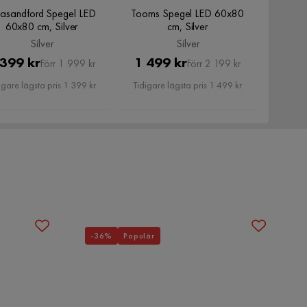
asandford Spegel LED
Tooms Spegel LED 60x80
60x80 cm, Silver
cm, Silver
Silver
Silver
Pris
Original
Pris
Original
 399 kr
1 499 kr
Förr 1 999 kr
Förr 2 199 kr
Pris
Pris
igare lägsta pris 1 399 kr
Tidigare lägsta pris 1 499 kr
-36%
Populär