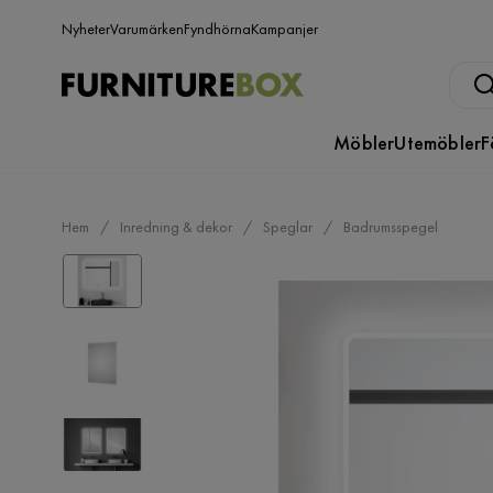
Nyheter
Varumärken
Fyndhörna
Kampanjer
Möbler
Utemöbler
F
Hem
Inredning & dekor
Speglar
Badrumsspegel