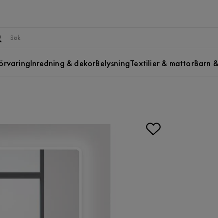
örvaring
Inredning & dekor
Belysning
Textilier & mattor
Barn &