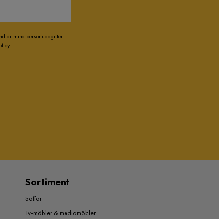
andlar mina personuppgifter
olicy
.
Sortiment
Soffor
Tv-möbler & mediamöbler