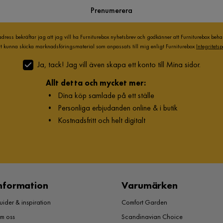
Prenumerera
adress bekräftar jag att jag vill ha Furniturebox nyhetsbrev och godkänner att Furniturebox beh
att kunna skicka marknadsföringsmaterial som anpassats till mig enligt Furniturebox
Integritetsp
Ja, tack! Jag vill även skapa ett konto till Mina sidor.
Allt detta och mycket mer:
•
Dina köp samlade på ett ställe
•
Personliga erbjudanden online & i butik
•
Kostnadsfritt och helt digitalt
nformation
Varumärken
ider & inspiration
Comfort Garden
m oss
Scandinavian Choice