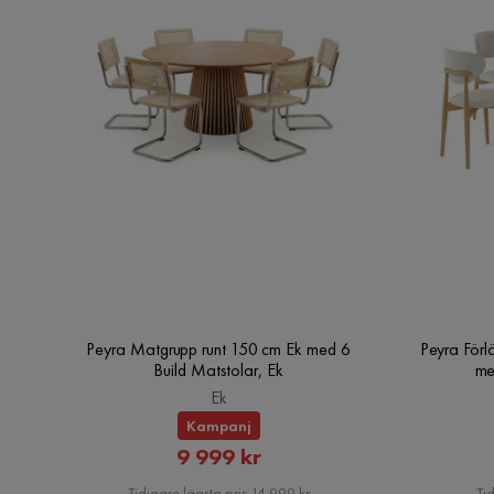
Peyra Matgrupp runt 150 cm Ek med 6
Peyra Förl
Build Matstolar, Ek
me
Ek
Kampanj
Rabatterat
9 999 kr
Pris
Tidigare lägsta pris 14 999 kr
Tid