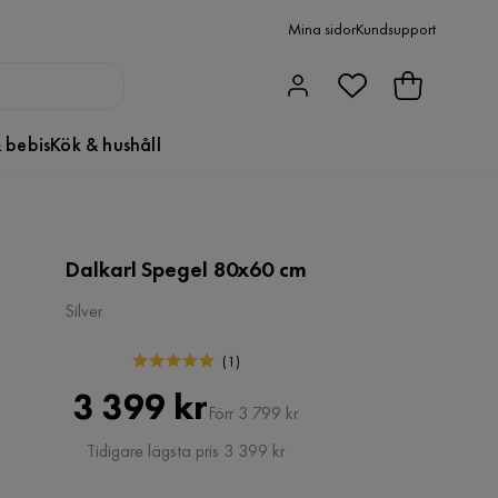
Mina sidor
Kundsupport
 bebis
Kök & hushåll
Dalkarl Spegel 80x60 cm
Silver
(
1
)
Pris
Original
3 399 kr
Förr 3 799 kr
Pris
Tidigare lägsta pris 3 399 kr