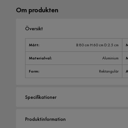
Om produkten
Översikt
Mått
:
B:80 cm H:60 cm D:2.5 cm
M
Materialval
:
Aluminium
M
Form
:
Rektangulär
A
Specifikationer
Artikelnummer:
1981011
Produktinformation
Storlek