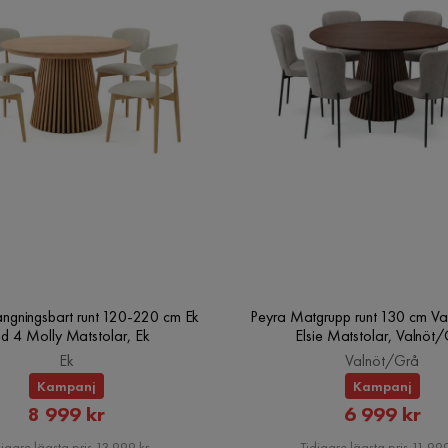
ängningsbart runt 120-220 cm Ek
Peyra Matgrupp runt 130 cm Va
d 4 Molly Matstolar, Ek
Elsie Matstolar, Valnöt
Ek
Valnöt/Grå
Kampanj
Kampanj
Rabatterat
Rabatte
8 999 kr
6 999 kr
Pris
Pris
igare lägsta pris 13 999 kr
Tidigare lägsta pris 11 999