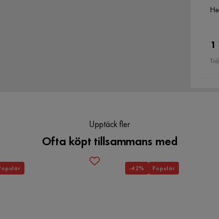
Verified by Trustvoice
He
1
Tid
Upptäck fler
Ofta köpt tillsammans med
Populär
-42%
Populär