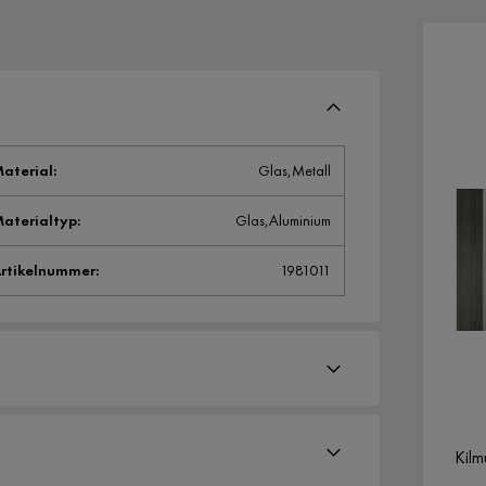
aterial
:
Glas,Metall
aterialtyp
:
Glas,Aluminium
rtikelnummer
:
1981011
Kilm