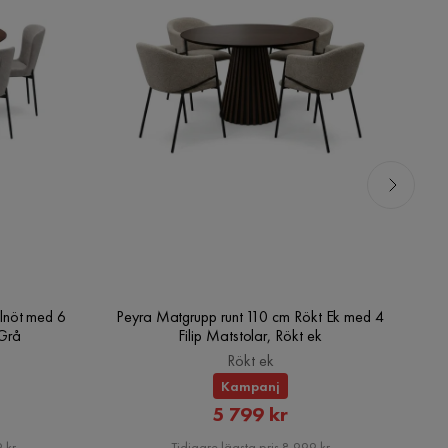
lnöt med 6
Peyra Matgrupp runt 110 cm Rökt Ek med 4
V
/Grå
Filip Matstolar, Rökt ek
Rökt ek
Kampanj
rat
Rabatterat
5 799 kr
Pris
 kr
Tidigare lägsta pris 8 999 kr